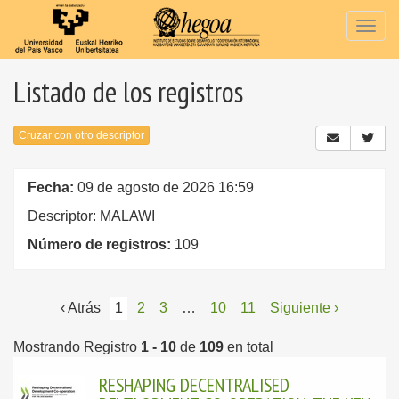
Togg
navig
Listado de los registros
Cruzar con otro descriptor
Fecha:
09 de agosto de 2026 16:59
Descriptor: MALAWI
Número de registros:
109
‹ Atrás
1
2
3
…
10
11
Siguiente ›
Mostrando Registro
1 - 10
de
109
en total
RESHAPING DECENTRALISED