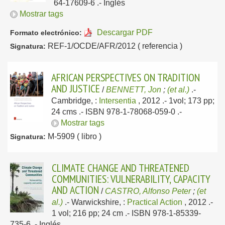
64-17609-6 .-
Inglés
Mostrar tags
Descargar PDF
Formato electrónico:
REF-1/OCDE/AFR/2012 ( referencia )
Signatura:
AFRICAN PERSPECTIVES ON TRADITION
AND JUSTICE
/
BENNETT, Jon
;
(et al.)
.-
Cambridge, :
Intersentia
, 2012
.- 1vol; 173 pp;
24 cms .- ISBN 978-1-78068-059-0 .-
Mostrar tags
M-5909 ( libro )
Signatura:
CLIMATE CHANGE AND THREATENED
COMMUNITIES: VULNERABILITY, CAPACITY
AND ACTION
/
CASTRO, Alfonso Peter
;
(et
al.)
.-
Warwickshire, :
Practical Action
, 2012
.-
1 vol; 216 pp; 24 cm .- ISBN 978-1-85339-
735-6 .-
Inglés