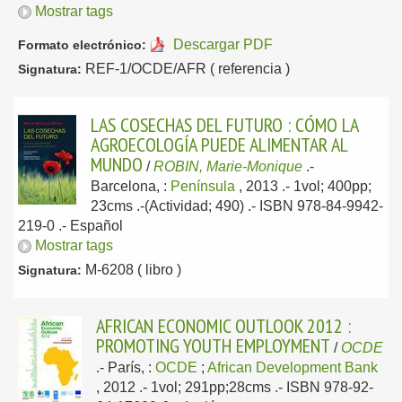
Mostrar tags
Descargar PDF
Formato electrónico:
REF-1/OCDE/AFR ( referencia )
Signatura:
LAS COSECHAS DEL FUTURO : CÓMO LA
AGROECOLOGÍA PUEDE ALIMENTAR AL
MUNDO
/
ROBIN, Marie-Monique
.-
Barcelona, :
Península
, 2013
.- 1vol; 400pp;
23cms .-(Actividad; 490) .- ISBN 978-84-9942-
219-0 .-
Español
Mostrar tags
M-6208 ( libro )
Signatura:
AFRICAN ECONOMIC OUTLOOK 2012 :
PROMOTING YOUTH EMPLOYMENT
/
OCDE
.-
París, :
OCDE
;
African Development Bank
, 2012
.- 1vol; 291pp;28cms .- ISBN 978-92-