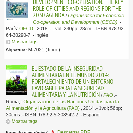
DEVELOPMENT CO-OPERATION. THE KEY
ROLE OF CITIES AND REGIONS FOR THE
2030 AGENDA
/
Organisation for Economic
Co-operation and Development (OECD)
.-
París:
OECD
, 2018
.- 1vol; 230pp; 28cm .- ISBN 978-92-
64-30290-7 .-
Inglés
Mostrar tags
M-7021 ( libro )
Signatura:
EL ESTADO DE LA INSEGURIDAD
ALIMENTARIA EN EL MUNDO 2014:
FORTALECIMIENTO DE UN ENTORNO
FAVORABLE PARA LA SEGURIDAD
ALIMENTARIA Y LA NUTRICIÓN
/
FAO
.-
Roma, :
Organización de las Naciones Unidas para la
Alimentación y la Agricultura (FAO)
, 2014
.- 1vol; 56pp;
30cms .- ISBN 978-92-5-308542-2 .-
Español
Mostrar tags
Descargar PDF
Formato electrónico: