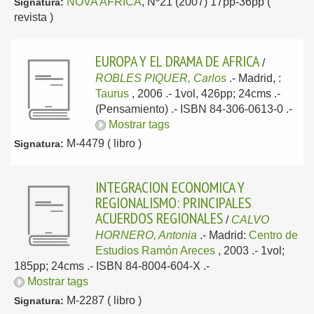
NOVA AFRICA
, Nº21 (2007) 17pp-36pp (
Signatura:
revista )
EUROPA Y EL DRAMA DE AFRICA
/
ROBLES PIQUER, Carlos
.-
Madrid, :
Taurus
, 2006
.- 1vol, 426pp; 24cms .-
(Pensamiento) .- ISBN 84-306-0613-0 .-
Mostrar tags
M-4479 ( libro )
Signatura:
INTEGRACION ECONOMICA Y
REGIONALISMO: PRINCIPALES
ACUERDOS REGIONALES
/
CALVO
HORNERO, Antonia
.-
Madrid:
Centro de
Estudios Ramón Areces
, 2003
.- 1vol;
185pp; 24cms .- ISBN 84-8004-604-X .-
Mostrar tags
M-2287 ( libro )
Signatura: