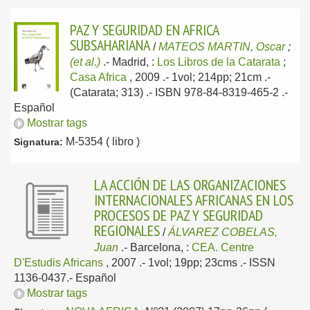
PAZ Y SEGURIDAD EN AFRICA
SUBSAHARIANA
/
MATEOS MARTIN, Oscar
;
(et al.)
.-
Madrid, :
Los Libros de la Catarata
;
Casa Africa
, 2009
.- 1vol; 214pp; 21cm .-
(Catarata; 313) .- ISBN 978-84-8319-465-2 .-
Español
Mostrar tags
M-5354 ( libro )
Signatura:
LA ACCIÓN DE LAS ORGANIZACIONES
INTERNACIONALES AFRICANAS EN LOS
PROCESOS DE PAZ Y SEGURIDAD
REGIONALES
/
ÁLVAREZ COBELAS,
Juan
.-
Barcelona, :
CEA. Centre
D'Estudis Africans
, 2007
.- 1vol; 19pp; 23cms .- ISSN
1136-0437.-
Español
Mostrar tags