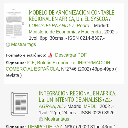
MODELO DE ARMONIZACION CONTABLE
REGIONAL EN AFRICA, Un: EL SYSCOA
/
LORCA FERNANDEZ, Pedro
.-
Madrid:
Ministerio de Economía y Hacienda
, 2002
.-
1vol; 6pp; 30cms .- ISSN 0214-8307.-
Mostrar tags
Descargar PDF
Formato electrónico:
ICE, Boletín Económico: INFORMACION
Signatura:
COMERCIAL ESPAÑOLA
, Nº2746 (2002) 43pp-49pp (
revista )
INTEGRACION REGIONAL EN AFRICA,
La: UN INTENTO DE ANALISIS
/
EL-
AGRAA, Ali
.-
Madrid:
MPDL
, 2002
.-
1vol; 12pp; 24cms .- ISSN 0220-8926.-
Mostrar tags
TIEMPO DE PAZ
, Nº67 (2002) 31pp-43pp (
Signatura: