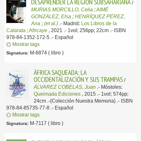
DESAPRENDER LA REGIÓN SUBSAHARIANA
/
MURIAS MORCILLO, Celia
;
AIMÉ
GONZÁLEZ, Elsa
;
HENRÍQUEZ PÉREZ,
Ana
;
(et al.)
.-
Madrid:
Los Libros de la
Catarata
;
Africaye
, 2021
.- 1vol; 256pp; 22cm .- ISBN
978-84-1352-172-5 .-
Español
Mostrar tags
M-6874 ( libro )
Signatura:
ÁFRICA SAQUEADA: LA
OCCIDENTALIZACIÓN Y SUS TRAMPAS
/
ÁLVAREZ COBELAS, Juan
.-
Móstoles:
Queimada Ediciones
, 2015
.- 1vol; 574pp;
24cm .-(Colección Nuestra Memoria) .- ISBN
978-84-85735-77-8 .-
Español
Mostrar tags
M-7117 ( libro )
Signatura: