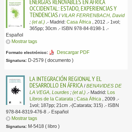
ENERGÍAS RENOVABLES EN ÁFRICA
OCCIDENTAL: ESTADO, EXPERIENCIAS Y
TENDENCIAS
/
VILAR FERRENBACH, David
;
(et al.)
.-
Madrid:
Casa África
, 2012
.- 1vol;
365pp; 30cm .- ISBN 978-84-8198-1 .-
Español
Mostrar tags
Descargar PDF
Formato electrónico:
D-2579 ( documento )
Signatura:
LA INTEGRACIÓN REGIONAL Y EL
DESARROLLO EN ÁFRICA
/
BENAVIDES DE
LA VEGA, Lourdes
;
(et al.)
.-
Madrid:
Los
Libros de la Catarata
;
Casa África
, 2009
.-
1vol; 187pp; 21cm .-(Catarata; 315) .- ISBN
978-84-8319-476-8 .-
Español
Mostrar tags
M-5418 ( libro )
Signatura: