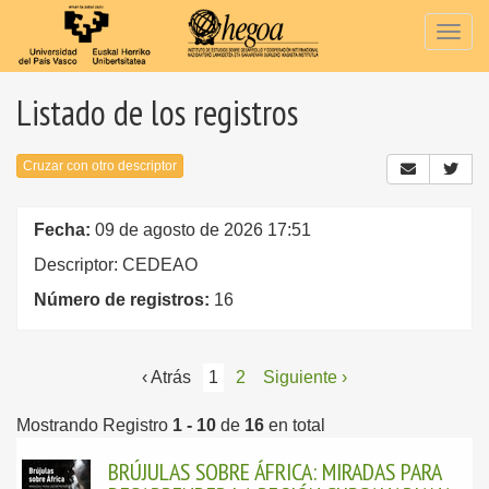
Togg
navig
Listado de los registros
Cruzar con otro descriptor
Fecha:
09 de agosto de 2026 17:51
Descriptor: CEDEAO
Número de registros:
16
‹ Atrás
1
2
Siguiente ›
Mostrando Registro
1 - 10
de
16
en total
BRÚJULAS SOBRE ÁFRICA: MIRADAS PARA