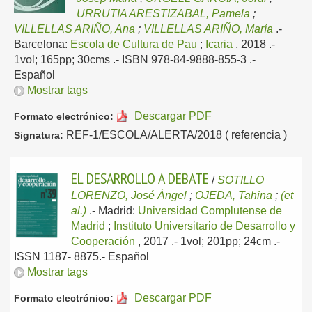
URRUTIA ARESTIZABAL, Pamela
;
VILLELLAS ARIÑO, Ana
;
VILLELLAS ARIÑO, María
.-
Barcelona:
Escola de Cultura de Pau
;
Icaria
, 2018
.-
1vol; 165pp; 30cms .- ISBN 978-84-9888-855-3 .-
Español
Mostrar tags
Descargar PDF
Formato electrónico:
REF-1/ESCOLA/ALERTA/2018 ( referencia )
Signatura:
EL DESARROLLO A DEBATE
/
SOTILLO
LORENZO, José Ángel
;
OJEDA, Tahina
;
(et
al.)
.-
Madrid:
Universidad Complutense de
Madrid
;
Instituto Universitario de Desarrollo y
Cooperación
, 2017
.- 1vol; 201pp; 24cm .-
ISSN 1187- 8875.-
Español
Mostrar tags
Descargar PDF
Formato electrónico: