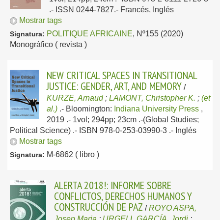
.- ISSN 0244-7827.-
Francés, Inglés
Mostrar tags
POLITIQUE AFRICAINE
, Nº155 (2020)
Signatura:
Monográfico ( revista )
NEW CRITICAL SPACES IN TRANSITIONAL
JUSTICE: GENDER, ART, AND MEMORY
/
KURZE, Arnaud
;
LAMONT, Christopher K.
;
(et
al.)
.-
Bloomington:
Indiana University Press
,
2019
.- 1vol; 294pp; 23cm .-(Global Studies;
Political Science) .- ISBN 978-0-253-03990-3 .-
Inglés
Mostrar tags
M-6862 ( libro )
Signatura:
ALERTA 2018!: INFORME SOBRE
CONFLICTOS, DERECHOS HUMANOS Y
CONSTRUCCIÓN DE PAZ
/
ROYO ASPA,
Josep Maria
;
URGELL GARCÍA, Jordi
;