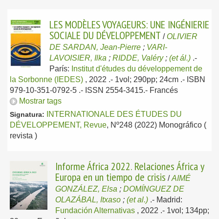
LES MODÈLES VOYAGEURS: UNE INGÉNIERIE
SOCIALE DU DÉVELOPPEMENT
/
OLIVIER
DE SARDAN, Jean-Pierre
;
VARI-
LAVOISIER, Ilka
;
RIDDE, Valéry
;
(et ál.)
.-
París:
Institut d'études du développement de
la Sorbonne (IEDES)
, 2022
.- 1vol; 290pp; 24cm .- ISBN
979-10-351-0792-5 .- ISSN 2554-3415.-
Francés
Mostrar tags
INTERNATIONALE DES ÉTUDES DU
Signatura:
DÉVELOPPEMENT, Revue
, Nº248 (2022) Monográfico (
revista )
Informe África 2022. Relaciones África y
Europa en un tiempo de crisis
/
AIMÉ
GONZÁLEZ, Elsa
;
DOMÍNGUEZ DE
OLAZÁBAL, Itxaso
;
(et al.)
.-
Madrid:
Fundación Alternativas
, 2022
.- 1vol; 134pp;