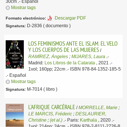
30cm .-
Español
Mostrar tags
Descargar PDF
Formato electrónico:
D-2836 ( documento )
Signatura:
LOS FEMINISMOS ANTE EL ISLAM. EL VELO
Y LOS CUERPOS DE LAS MUJERES
/
RAMÍREZ, Ángeles
;
MIJARES, Laura
.-
Madrid:
Los Libros de la Catarata
, 2021
.-
1vol; 160pp; 22cm .- ISBN 978-84-1352-185-5
.-
Español
Mostrar tags
M-7014 ( libro )
Signatura:
L'AFRIQUE CARCÉRALE
/
MORRELLE, Marie
;
LE MARCIS, Fréderic
;
DESLAURIER,
Christine
;
(et al.)
.-
Paris:
Karthala
, 2020
.-
1vol; 214pp; 24cm .- ISBN 978-2-8111-2726-8