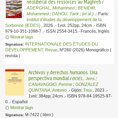
néolibéral des ressorces au Maghreb
/
ADERGHAL, Mohammed
;
BENIDIR,
Mohammed
;
DAHOU, Tarik
;
(et al.)
.-
París:
Institut d'études du développement de la
Sorbonne (IEDES)
, 2026
.- 1vol, 252pp, 24cm .- ISBN
979-10-351-1098-7 .- ISSN 2554-3415.-
Francés, Inglés
Mostrar tags
INTERNATIONALE DES ÉTUDES DU
Signatura:
DÉVELOPPEMENT, Revue
, Nº260 (2026) Monográfico (
revista )
Archivos y derechos humanos. Una
perspectiva mundial
/
BOEL, Jens
;
CANAVAGGIO, Perrine
;
GONZÁLEZ
QUINTANA, Antonio
.-
Gijón:
Trea
, 2023
.-
1vol; 384pp; 24cm .- ISBN 978-84-19525-97-
0 .-
Español
Mostrar tags
M-7422 ( libro )
Signatura: