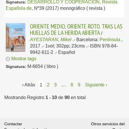
DESARROLLO Y COOPERACION, Revista
Signatura:
Española de
, Nº39 (2017) monográfico ( revista )
ORIENTE MEDIO, ORIENTE ROTO. TRAS LAS
HUELLAS DE LA HERIDA ABIERTA
/
AYESTARAN, Mikel
.-
Barcelona:
Península
,
2017
.- 1vol; 302pp; 23cms .- ISBN 978-84-
9942-611-2 .-
Español
Mostrar tags
M-6654 ( libro )
Signatura:
‹ Atrás
1
2
3
…
8
9
Siguiente ›
Mostrando Registro
1 - 10
de
90
en total
Contactar
Otros servicios del