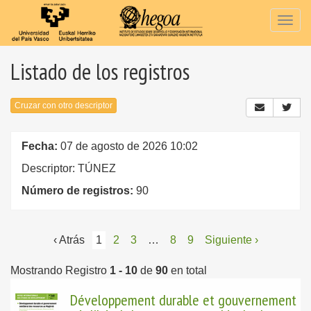
Togg
navig
Listado de los registros
Cruzar con otro descriptor
Fecha:
07 de agosto de 2026 10:02
Descriptor: TÚNEZ
Número de registros:
90
‹ Atrás
1
2
3
…
8
9
Siguiente ›
Mostrando Registro
1 - 10
de
90
en total
Développement durable et gouvernement