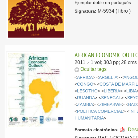
Ejemplar doble en portugués
M-5934 ( libro )
Signatura:
AFRICAN ECONOMIC OUTLOO
2011
.- 1 vol; 303 pp; 28 cm
Ocultar tags
<
AFRICA
> <
ARGELIA
> <
ANGO
<
CONGO
> <
COSTA DE MARFI
<
LESOTHO
> <
LIBERIA
> <
LIBIA
<
RUANDA
> <
SENEGAL
> <
SEY
<
ZAMBIA
> <
ZIMBABWE
> <
BAD
<
POLÍTICA COMERCIAL
> <
INT
HUMANITARIA
>
Des
Formato electrónico:
REF-1/OCDE/AFR/2