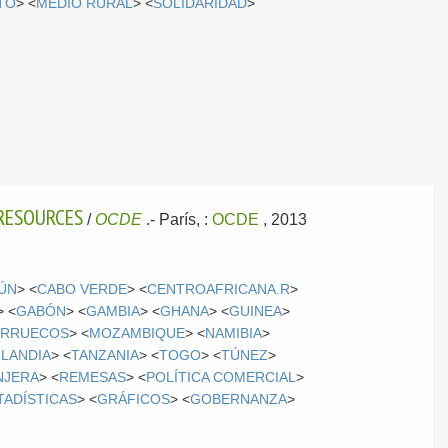
TO
> <
MEDIO RURAL
> <
SOLIDARIDAD
>
RESOURCES
/
OCDE
.-
París, :
OCDE
, 2013
ÚN
> <
CABO VERDE
> <
CENTROAFRICANA.R
>
> <
GABÓN
> <
GAMBIA
> <
GHANA
> <
GUINEA
>
RRUECOS
> <
MOZAMBIQUE
> <
NAMIBIA
>
ILANDIA
> <
TANZANIA
> <
TOGO
> <
TÚNEZ
>
NJERA
> <
REMESAS
> <
POLÍTICA COMERCIAL
>
TADÍSTICAS
> <
GRÁFICOS
> <
GOBERNANZA
>