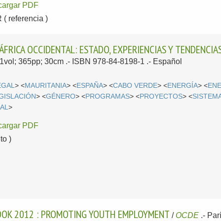
cargar PDF
 referencia )
ÁFRICA OCCIDENTAL: ESTADO, EXPERIENCIAS Y TENDENCIA
- 1vol; 365pp; 30cm .- ISBN 978-84-8198-1 .-
Español
EGAL
> <
MAURITANIA
> <
ESPAÑA
> <
CABO VERDE
> <
ENERGÍA
> <
ENE
GISLACIÓN
> <
GÉNERO
> <
PROGRAMAS
> <
PROYECTOS
> <
SISTEM
AL
>
cargar PDF
o )
OOK 2012 : PROMOTING YOUTH EMPLOYMENT
/
OCDE
.-
Parí