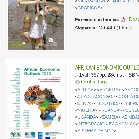
<
NICARAGUA
> <
CABO VERDE
<
GRÁFICOS
>
Des
Formato electrónico:
M-6449 ( libro )
Signatura:
AFRICAN ECONOMIC OUTLO
.- 1vol; 357pp; 28cms .- ISB
Ocultar tags
<
AFRICA
> <
ARGELIA
> <
ANGO
<
CHAD
> <
CONGO
> <
COSTA D
<
KENIA
> <
LESOTHO
> <
LIBERI
<
NIGERIA
> <
RUANDA
> <
SENE
<
UGANDA
> <
ZAMBIA
> <
ZIMBA
<
INTEGRACIÓN ECONÓMICA
>
<
SISTEMA DE AOD
>