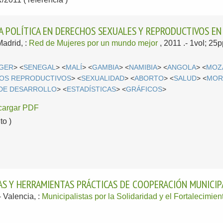
IA POLÍTICA EN DERECHOS SEXUALES Y REPRODUCTIVOS EN
Madrid, :
Red de Mujeres por un mundo mejor
, 2011
.- 1vol; 25
IGER
> <
SENEGAL
> <
MALÍ
> <
GAMBIA
> <
NAMIBIA
> <
ANGOLA
> <
MOZ
OS REPRODUCTIVOS
> <
SEXUALIDAD
> <
ABORTO
> <
SALUD
> <
MOR
 DE DESARROLLO
> <
ESTADÍSTICAS
> <
GRÁFICOS
>
cargar PDF
o )
AS Y HERRAMIENTAS PRÁCTICAS DE COOPERACIÓN MUNICIP
-
Valencia, :
Municipalistas por la Solidaridad y el Fortalecimient