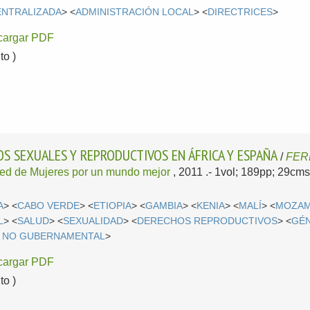
ENTRALIZADA
> <
ADMINISTRACIÓN LOCAL
> <
DIRECTRICES
>
cargar PDF
o )
S SEXUALES Y REPRODUCTIVOS EN ÁFRICA Y ESPAÑA
/
FER
ed de Mujeres por un mundo mejor
, 2011
.- 1vol; 189pp; 29cms
A
> <
CABO VERDE
> <
ETIOPIA
> <
GAMBIA
> <
KENIA
> <
MALÍ
> <
MOZAM
L
> <
SALUD
> <
SEXUALIDAD
> <
DERECHOS REPRODUCTIVOS
> <
GÉ
 NO GUBERNAMENTAL
>
cargar PDF
o )