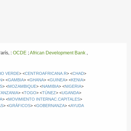
arís, :
OCDE
;
African Development Bank
,
BO VERDE
> <
CENTROAFRICANA.R
> <
CHAD
>
N
> <
GAMBIA
> <
GHANA
> <
GUINEA
> <
KENIA
>
S
> <
MOZAMBIQUE
> <
NAMIBIA
> <
NIGERIA
>
TANZANIA
> <
TOGO
> <
TÚNEZ
> <
UGANDA
>
A
> <
MOVIMIENTO INTERNAC.CAPITALES
>
AS
> <
GRÁFICOS
> <
GOBERNANZA
> <
AYUDA