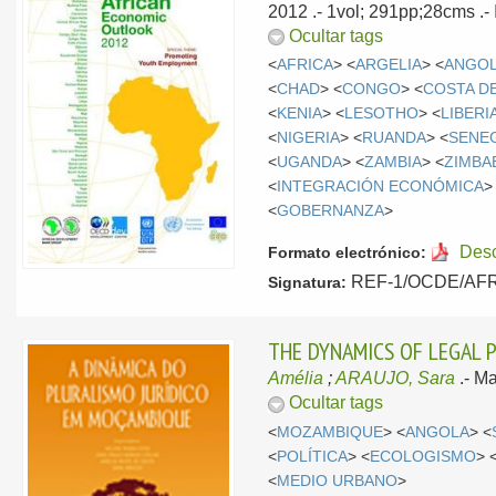
2012
.- 1vol; 291pp;28cms .
Ocultar tags
<
AFRICA
> <
ARGELIA
> <
ANGO
<
CHAD
> <
CONGO
> <
COSTA D
<
KENIA
> <
LESOTHO
> <
LIBERI
<
NIGERIA
> <
RUANDA
> <
SENE
<
UGANDA
> <
ZAMBIA
> <
ZIMBA
<
INTEGRACIÓN ECONÓMICA
>
<
GOBERNANZA
>
Des
Formato electrónico:
REF-1/OCDE/AFR/2
Signatura:
THE DYNAMICS OF LEGAL 
Amélia
;
ARAUJO, Sara
.-
Ma
Ocultar tags
<
MOZAMBIQUE
> <
ANGOLA
> <
<
POLÍTICA
> <
ECOLOGISMO
> 
<
MEDIO URBANO
>