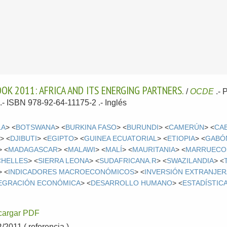
K 2011: AFRICA AND ITS ENERGING PARTNERS.
/
OCDE
.-
P
s .- ISBN 978-92-64-11175-2 .-
Inglés
LA
> <
BOTSWANA
> <
BURKINA FASO
> <
BURUNDI
> <
CAMERÚN
> <
CA
L
> <
DJIBUTI
> <
EGIPTO
> <
GUINEA ECUATORIAL
> <
ETIOPIA
> <
GABÓ
> <
MADAGASCAR
> <
MALAWI
> <
MALÍ
> <
MAURITANIA
> <
MARRUECO
CHELLES
> <
SIERRA LEONA
> <
SUDAFRICANA.R
> <
SWAZILANDIA
> <
> <
INDICADORES MACROECONÓMICOS
> <
INVERSIÓN EXTRANJER
EGRACIÓN ECONÓMICA
> <
DESARROLLO HUMANO
> <
ESTADÍSTIC
cargar PDF
011 ( referencia )