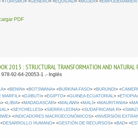
> <
TURISMO
> <
GÉNERO
> <
EQUIDAD
> <
MUJER
> <
EMPODERAMIEN
cargar PDF
OK 2013 : STRUCTURAL TRANSFORMATION AND NATURAL 
N 978-92-64-20053-1 .-
Inglés
LA
> <
BENIN
> <
BOTSWANA
> <
BURKINA FASO
> <
BURUNDI
> <
CAMER
E MARFIL
> <
DJIBUTI
> <
EGIPTO
> <
GUINEA ECUATORIAL
> <
ETIOPIA
A
> <
LIBIA
> <
MADAGASCAR
> <
MALAWI
> <
MALÍ
> <
MAURITANIA
> <
MA
GAL
> <
SEYCHELLES
> <
SIERRA LEONA
> <
SUDAFRICANA.R
> <
SWAZ
BWE
> <
INDICADORES MACROECONÓMICOS
> <
INVERSIÓN EXTRA
 <
DESARROLLO HUMANO
> <
GESTIÓN DE RECURSOS
> <
BAD
> <
ES