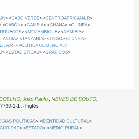
ÚN
> <
CABO VERDE
> <
CENTROAFRICANA.R
>
> <
GABÓN
> <
GAMBIA
> <
GHANA
> <
GUINEA
>
RRUECOS
> <
MOZAMBIQUE
> <
NAMIBIA
>
ILANDIA
> <
TANZANIA
> <
TOGO
> <
TÚNEZ
>
NJERA
> <
POLÍTICA COMERCIAL
>
D
> <
ESTADÍSTICAS
> <
GRÁFICOS
>
OELHO, Joáo Paulo
;
NEVES DE SOUTO,
97730-1-1 .-
Inglés
OGÍAS POLÍTICAS
> <
IDENTIDAD CULTURAL
>
GURIDAD
> <
ESTADO
> <
MEDIO RURAL
>