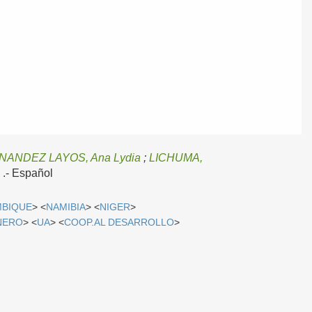
NANDEZ LAYOS, Ana Lydia
;
LICHUMA,
 .-
Español
BIQUE
> <
NAMIBIA
> <
NIGER
>
NERO
> <
UA
> <
COOP.AL DESARROLLO
>