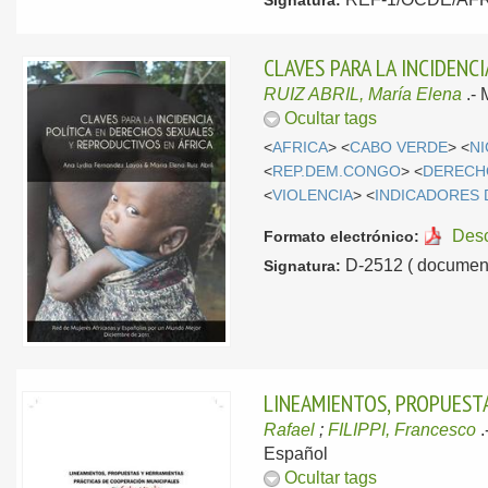
Signatura:
CLAVES PARA LA INCIDENC
RUIZ ABRIL, María Elena
.-
Ocultar tags
<
AFRICA
> <
CABO VERDE
> <
N
<
REP.DEM.CONGO
> <
DERECH
<
VIOLENCIA
> <
INDICADORES
Des
Formato electrónico:
D-2512 ( document
Signatura:
LINEAMIENTOS, PROPUEST
Rafael
;
FILIPPI, Francesco
.
Español
Ocultar tags