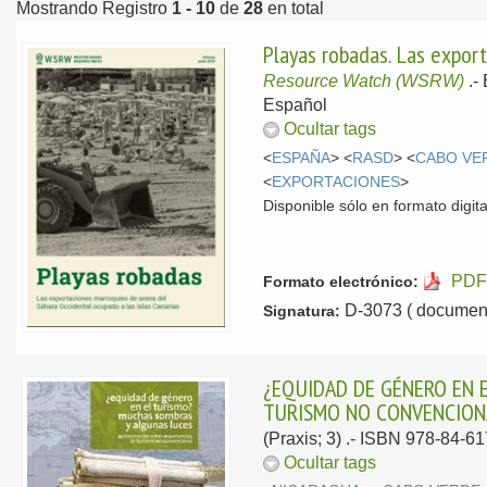
Mostrando Registro
1 - 10
de
28
en total
Playas robadas. Las expor
Resource Watch (WSRW)
.-
Español
Ocultar tags
<
ESPAÑA
> <
RASD
> <
CABO VE
<
EXPORTACIONES
>
Disponible sólo en formato digital
PDF
Formato electrónico:
D-3073 ( document
Signatura:
¿EQUIDAD DE GÉNERO EN 
TURISMO NO CONVENCION
(Praxis; 3) .- ISBN 978-84-6
Ocultar tags