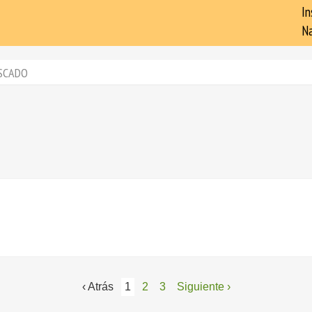
In
Na
SCADO
‹ Atrás
1
2
3
Siguiente ›