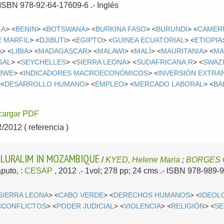
- ISBN 978-92-64-17609-6 .-
Inglés
LA
> <
BENIN
> <
BOTSWANA
> <
BURKINA FASO
> <
BURUNDI
> <
CAMER
E MARFIL
> <
DJIBUTI
> <
EGIPTO
> <
GUINEA ECUATORIAL
> <
ETIOPIA
A
> <
LIBIA
> <
MADAGASCAR
> <
MALAWI
> <
MALÍ
> <
MAURITANIA
> <
MA
GAL
> <
SEYCHELLES
> <
SIERRA LEONA
> <
SUDAFRICANA.R
> <
SWAZ
BWE
> <
INDICADORES MACROECONÓMICOS
> <
INVERSIÓN EXTRA
 <
DESARROLLO HUMANO
> <
EMPLEO
> <
MERCADO LABORAL
> <
BA
cargar PDF
012 ( referencia )
PLURALIM IN MOZAMBIQUE
/
KYED, Helene Maria
;
BORGES C
puto, :
CESAP
, 2012
.- 1vol; 278 pp; 24 cms .- ISBN 978-989-
SIERRA LEONA
> <
CABO VERDE
> <
DERECHOS HUMANOS
> <
IDEOL
<
CONFLICTOS
> <
PODER JUDICIAL
> <
VIOLENCIA
> <
RELIGIÓN
> <
SE