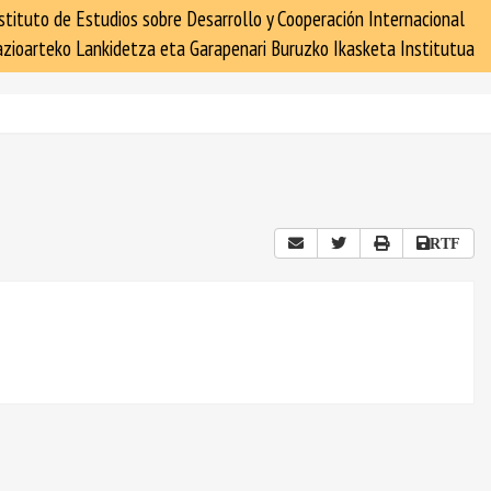
stituto de Estudios sobre Desarrollo y Cooperación Internacional
zioarteko Lankidetza eta Garapenari Buruzko Ikasketa Institutua
RTF