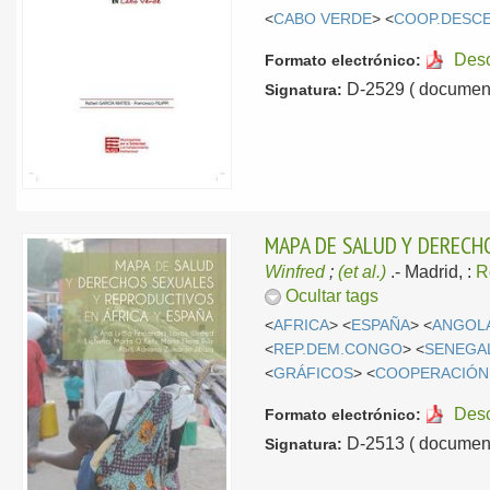
<
CABO VERDE
> <
COOP.DESC
Des
Formato electrónico:
D-2529 ( document
Signatura:
MAPA DE SALUD Y DERECHO
Winfred
;
(et al.)
.-
Madrid, :
R
Ocultar tags
<
AFRICA
> <
ESPAÑA
> <
ANGOL
<
REP.DEM.CONGO
> <
SENEGA
<
GRÁFICOS
> <
COOPERACIÓN
Des
Formato electrónico:
D-2513 ( document
Signatura: