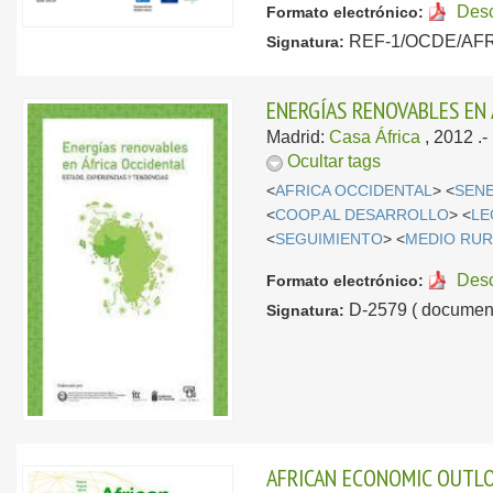
Des
Formato electrónico:
REF-1/OCDE/AFR (
Signatura:
ENERGÍAS RENOVABLES EN 
Madrid:
Casa África
, 2012
.
Ocultar tags
<
AFRICA OCCIDENTAL
> <
SEN
<
COOP.AL DESARROLLO
> <
LE
<
SEGUIMIENTO
> <
MEDIO RUR
Des
Formato electrónico:
D-2579 ( document
Signatura:
AFRICAN ECONOMIC OUTL