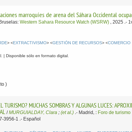
taciones marroquíes de arena del Sáhara Occidental ocupad
Bruselas:
Western Sahara Resource Watch (WSRW)
, 2025
.- 
RDE
> <
EXTRACTIVISMO
> <
GESTIÓN DE RECURSOS
> <
COMERCIO 
. | Disponible sólo en formato digital.
o )
EL TURISMO? MUCHAS SOMBRAS Y ALGUNAS LUCES: APROXI
AL
/
MURGUIALDAY, Clara
;
(et al.)
.-
Madrid, :
Foro de turismo
17-3956-1 .-
Español