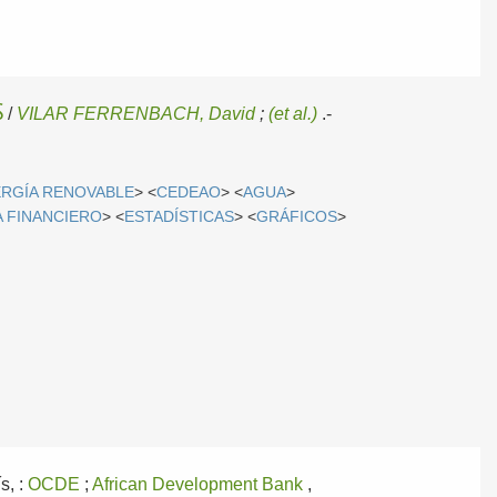
S
/
VILAR FERRENBACH, David
;
(et al.)
.-
RGÍA RENOVABLE
> <
CEDEAO
> <
AGUA
>
A FINANCIERO
> <
ESTADÍSTICAS
> <
GRÁFICOS
>
s, :
OCDE
;
African Development Bank
,