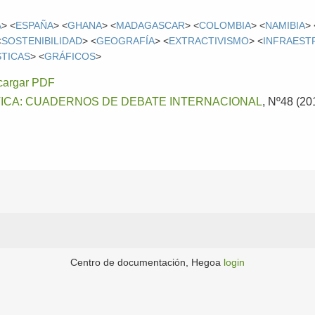
A
> <
ESPAÑA
> <
GHANA
> <
MADAGASCAR
> <
COLOMBIA
> <
NAMIBIA
> 
<
SOSTENIBILIDAD
> <
GEOGRAFÍA
> <
EXTRACTIVISMO
> <
INFRAEST
STICAS
> <
GRÁFICOS
>
cargar PDF
TICA: CUADERNOS DE DEBATE INTERNACIONAL
, Nº48 (20
Centro de documentación, Hegoa
login