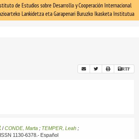
stituto de Estudios sobre Desarrollo y Cooperación Internacional
zioarteko Lankidetza eta Garapenari Buruzko Ikasketa Institutua
RTF
R
/
CONDE, Marta
;
TEMPER, Leah
;
- ISSN 1130-6378.-
Español