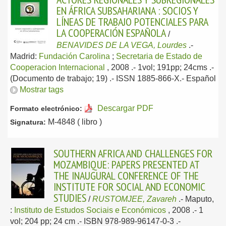
EN ÁFRICA SUBSAHARIANA : SOCIOS Y
LÍNEAS DE TRABAJO POTENCIALES PARA
LA COOPERACIÓN ESPAÑOLA
/
BENAVIDES DE LA VEGA, Lourdes
.-
Madrid:
Fundación Carolina
;
Secretaria de Estado de
Cooperacion Internacional
, 2008
.- 1vol; 191pp; 24cms .-
(Documento de trabajo; 19) .- ISSN 1885-866-X.-
Español
Mostrar tags
Descargar PDF
Formato electrónico:
M-4848 ( libro )
Signatura:
SOUTHERN AFRICA AND CHALLENGES FOR
MOZAMBIQUE: PAPERS PRESENTED AT
THE INAUGURAL CONFERENCE OF THE
INSTITUTE FOR SOCIAL AND ECONOMIC
STUDIES
/
RUSTOMJEE, Zavareh
.-
Maputo,
:
Instituto de Estudos Sociais e Económicos
, 2008
.- 1
vol; 204 pp; 24 cm .- ISBN 978-989-96147-0-3 .-