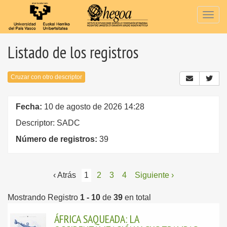
Togg
navig
Listado de los registros
Cruzar con otro descriptor
Fecha:
10 de agosto de 2026 14:28
Descriptor: SADC
Número de registros:
39
‹ Atrás
1
2
3
4
Siguiente ›
Mostrando Registro
1 - 10
de
39
en total
ÁFRICA SAQUEADA: LA