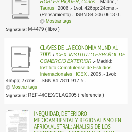
ROBLES PIQUER, Carlos
.-
Madrid, :
Taurus
, 2006
.- 1vol, 426pp; 24cms .-
(Pensamiento) .- ISBN 84-306-0613-0 .-
Mostrar tags
M-4479 ( libro )
Signatura:
CLAVES DE LA ECONOMIA MUNDIAL
2005
/
ICEX. INSTITUTO ESPAÑOL DE
COMERCIO EXTERIOR
.-
Madrid:
Instituto Complutense de Estudios
Internacionales
;
ICEX
, 2005
.- 1vol;
465pp; 27cms .- ISBN 84-7811-917-5 .-
Mostrar tags
REF-4/ICEX/CLA/2005 ( referencia )
Signatura:
INEQUIDAD, DETERIORO
MEDIOAMBIENTAL Y REGIONALISMO EN
AFRICA AUSTRAL: ANALISIS DE LOS