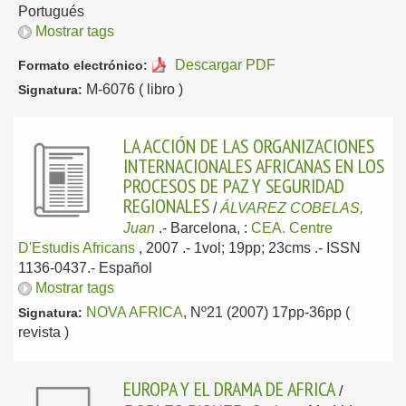
Portugués
Mostrar tags
Descargar PDF
Formato electrónico:
M-6076 ( libro )
Signatura:
LA ACCIÓN DE LAS ORGANIZACIONES
INTERNACIONALES AFRICANAS EN LOS
PROCESOS DE PAZ Y SEGURIDAD
REGIONALES
/
ÁLVAREZ COBELAS,
Juan
.-
Barcelona, :
CEA. Centre
D'Estudis Africans
, 2007
.- 1vol; 19pp; 23cms .- ISSN
1136-0437.-
Español
Mostrar tags
NOVA AFRICA
, Nº21 (2007) 17pp-36pp (
Signatura:
revista )
EUROPA Y EL DRAMA DE AFRICA
/