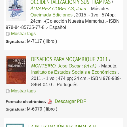
OCCIDENTALIZACIÓN Y SUS TRAMPAS
/
ÁLVAREZ COBELAS, Juan
.-
Móstoles:
Queimada Ediciones
, 2015
.- 1vol; 574pp;
24cm .-(Colección Nuestra Memoria) .- ISBN
978-84-85735-77-8 .-
Español
Mostrar tags
M-7117 ( libro )
Signatura:
DESAFIOS PARA MOÇAMBIQUE 2011
/
MONTEIRO, Jose Oscar
;
(et al.)
.-
Maputo, :
Instituto de Estudos Sociais e Económicos
,
2011
.- 1 vol; 474 pp; 24 cm .- ISBN 978-989-
8464-04-0 .-
Portugués
Mostrar tags
Descargar PDF
Formato electrónico:
M-6079 ( libro )
Signatura:
LA INTEGRACIÓN REGIONAL Y EL