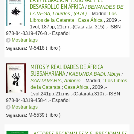
DESARROLLO EN ÁFRICA
/
BENAVIDES DE
LA VEGA, Lourdes
;
(et al.)
.-
Madrid:
Los
Libros de la Catarata
;
Casa África
, 2009
.-
1vol; 187pp; 21cm .-(Catarata; 315) .- ISBN
978-84-8319-476-8 .-
Español
Mostrar tags
M-5418 ( libro )
Signatura:
MITOS Y REALIDADES DE ÁFRICA
SUBSAHARIANA
/
KABUNDA BADI, Mbuyi
;
SANTAMARIA, Antonio
.-
Madrid, :
Los Libros
de la Catarata
;
Casa Africa
, 2009
.-
1vol;241pp;21cms .-(Catarata;310) .- ISBN
978-84-8319-458-4 .-
Español
Mostrar tags
M-5539 ( libro )
Signatura:
ACTORES REGIONALES Y SUBREGIONALES