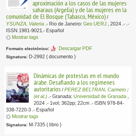
aproximación a los casos de las mujeres
saharaus (Argelia) y de las mujeres en la
comunidad de El Bosque (Tabasco, México)
/
YSUNZA, Valeria
.-
Rio de Janeiro:
Geo UERJ
, 2024
.- .-
ISSN 1981-9021.-
Español
Mostrar tags
Descargar PDF
Formato electrónico:
D-2992 ( documento )
Signatura:
Dinámicas de protestas en el mundo
árabe. Desafiando a los regímenes
autoritarios
/
PEREZ BELTRAN, Carmelo
;
(et al.)
.-
Granada:
Universidad de Granada
,
2024
.- 1vol; 362pp; 22cm .- ISBN 978-84-
338-7220-3 .-
Español
Mostrar tags
M-7335 ( libro )
Signatura: