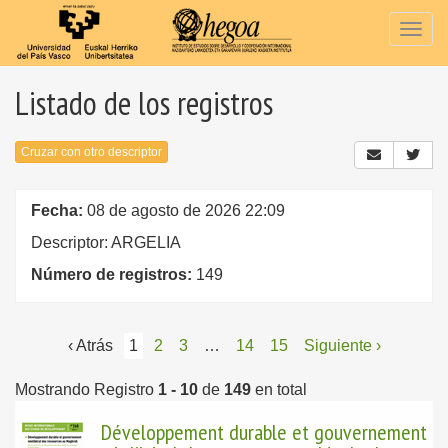
Togg
navig
Listado de los registros
Cruzar con otro descriptor
Fecha:
08 de agosto de 2026 22:09
Descriptor: ARGELIA
Número de registros:
149
‹ Atrás
1
2
3
…
14
15
Siguiente ›
Mostrando Registro
1 - 10
de
149
en total
Développement durable et gouvernement