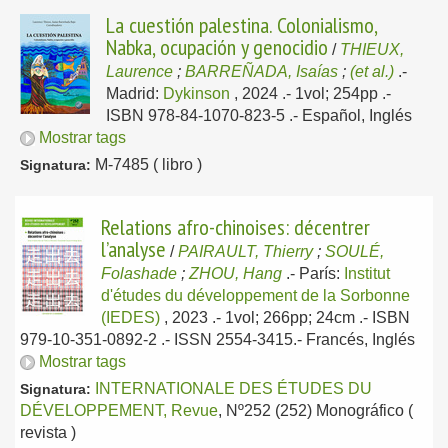
La cuestión palestina. Colonialismo,
Nabka, ocupación y genocidio
/
THIEUX,
Laurence
;
BARREÑADA, Isaías
;
(et al.)
.-
Madrid:
Dykinson
, 2024
.- 1vol; 254pp .-
ISBN 978-84-1070-823-5 .-
Español, Inglés
Mostrar tags
M-7485 ( libro )
Signatura:
Relations afro-chinoises: décentrer
l’analyse
/
PAIRAULT, Thierry
;
SOULÉ,
Folashade
;
ZHOU, Hang
.-
París:
Institut
d'études du développement de la Sorbonne
(IEDES)
, 2023
.- 1vol; 266pp; 24cm .- ISBN
979-10-351-0892-2 .- ISSN 2554-3415.-
Francés, Inglés
Mostrar tags
INTERNATIONALE DES ÉTUDES DU
Signatura:
DÉVELOPPEMENT, Revue
, Nº252 (252) Monográfico (
revista )