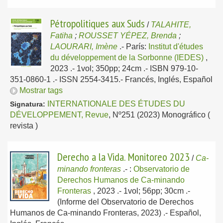
Pétropolitiques aux Suds
/
TALAHITE,
Fatiha
;
ROUSSET YÉPEZ, Brenda
;
LAOURARI, Imène
.-
París:
Institut d'études
du développement de la Sorbonne (IEDES)
,
2023
.- 1vol; 350pp; 24cm .- ISBN 979-10-
351-0860-1 .- ISSN 2554-3415.-
Francés, Inglés, Español
Mostrar tags
INTERNATIONALE DES ÉTUDES DU
Signatura:
DÉVELOPPEMENT, Revue
, Nº251 (2023) Monográfico (
revista )
Derecho a la Vida. Monitoreo 2023
/
Ca-
minando fronteras
.-
:
Observatorio de
Derechos Humanos de Ca-minando
Fronteras
, 2023
.- 1vol; 56pp; 30cm .-
(Informe del Observatorio de Derechos
Humanos de Ca-minando Fronteras, 2023) .-
Español,