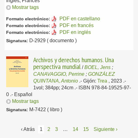
Inglés, Francés
Mostrar tags
PDF en castellano
Formato electrónico:
PDF en francés
Formato electrónico:
PDF en inglés
Formato electrónico:
D-2929 ( documento )
Signatura:
Archivos y derechos humanos. Una
perspectiva mundial
/
BOEL, Jens
;
CANAVAGGIO, Perrine
;
GONZÁLEZ
QUINTANA, Antonio
.-
Gijón:
Trea
, 2023
.-
1vol; 384pp; 24cm .- ISBN 978-84-19525-97-
0 .-
Español
Mostrar tags
M-7422 ( libro )
Signatura:
‹ Atrás
1
2
3
…
14
15
Siguiente ›