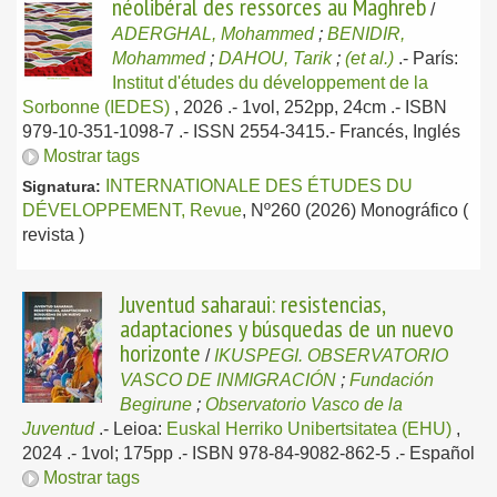
néolibéral des ressorces au Maghreb
/
ADERGHAL, Mohammed
;
BENIDIR,
Mohammed
;
DAHOU, Tarik
;
(et al.)
.-
París:
Institut d'études du développement de la
Sorbonne (IEDES)
, 2026
.- 1vol, 252pp, 24cm .- ISBN
979-10-351-1098-7 .- ISSN 2554-3415.-
Francés, Inglés
Mostrar tags
INTERNATIONALE DES ÉTUDES DU
Signatura:
DÉVELOPPEMENT, Revue
, Nº260 (2026) Monográfico (
revista )
Juventud saharaui: resistencias,
adaptaciones y búsquedas de un nuevo
horizonte
/
IKUSPEGI. OBSERVATORIO
VASCO DE INMIGRACIÓN
;
Fundación
Begirune
;
Observatorio Vasco de la
Juventud
.-
Leioa:
Euskal Herriko Unibertsitatea (EHU)
,
2024
.- 1vol; 175pp .- ISBN 978-84-9082-862-5 .-
Español
Mostrar tags