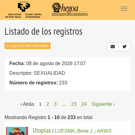
Togg
navig
Listado de los registros
Cruzar con otro descriptor
Fecha:
08 de agosto de 2026 17:07
Descriptor: SEXUALIDAD
Número de registros:
233
‹ Atrás
1
2
3
…
23
24
Siguiente ›
Mostrando Registro
1 - 10
de
233
en total
Utopías
/
LUESMA, Berta J.
;
ARIAS