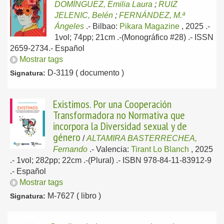
DOMÍNGUEZ, Emilia Laura
;
RUIZ
JELENIC, Belén
;
FERNÁNDEZ, M.ª
Ángeles
.-
Bilbao:
Pikara Magazine
, 2025
.-
1vol; 74pp; 21cm .-(Monográfico #28) .- ISSN
2659-2734.-
Español
Mostrar tags
D-3119 ( documento )
Signatura:
Existimos. Por una Cooperación
Transformadora no Normativa que
incorpora la Diversidad sexual y de
género
/
ALTAMIRA BASTERRECHEA,
Fernando
.-
Valencia:
Tirant Lo Blanch
, 2025
.- 1vol; 282pp; 22cm .-(Plural) .- ISBN 978-84-11-83912-9
.-
Español
Mostrar tags
M-7627 ( libro )
Signatura: