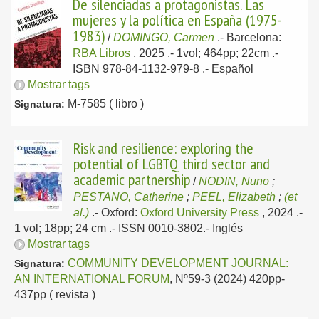
De silenciadas a protagonistas. Las
mujeres y la política en España (1975-
1983)
/
DOMINGO, Carmen
.-
Barcelona:
RBA Libros
, 2025
.- 1vol; 464pp; 22cm .-
ISBN 978-84-1132-979-8 .-
Español
Mostrar tags
M-7585 ( libro )
Signatura:
Risk and resilience: exploring the
potential of LGBTQ third sector and
academic partnership
/
NODIN, Nuno
;
PESTANO, Catherine
;
PEEL, Elizabeth
;
(et
al.)
.-
Oxford:
Oxford University Press
, 2024
.-
1 vol; 18pp; 24 cm .- ISSN 0010-3802.-
Inglés
Mostrar tags
COMMUNITY DEVELOPMENT JOURNAL:
Signatura:
AN INTERNATIONAL FORUM
, Nº59-3 (2024) 420pp-
437pp ( revista )