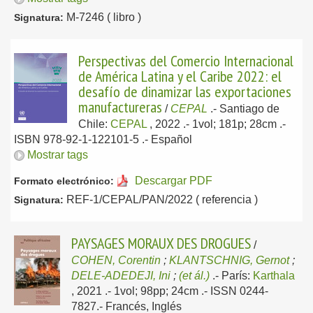
M-7246 ( libro )
Signatura:
Perspectivas del Comercio Internacional
de América Latina y el Caribe 2022: el
desafío de dinamizar las exportaciones
manufactureras
/
CEPAL
.-
Santiago de
Chile:
CEPAL
, 2022
.- 1vol; 181p; 28cm .-
ISBN 978-92-1-122101-5 .-
Español
Mostrar tags
Descargar PDF
Formato electrónico:
REF-1/CEPAL/PAN/2022 ( referencia )
Signatura:
PAYSAGES MORAUX DES DROGUES
/
COHEN, Corentin
;
KLANTSCHNIG, Gernot
;
DELE-ADEDEJI, Ini
;
(et ál.)
.-
París:
Karthala
, 2021
.- 1vol; 98pp; 24cm .- ISSN 0244-
7827.-
Francés, Inglés