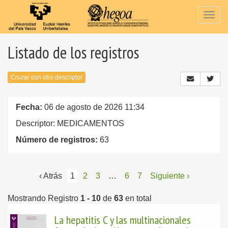
Togg
navig
Listado de los registros
Cruzar con otro descriptor
Fecha:
06 de agosto de 2026 11:34
Descriptor: MEDICAMENTOS
Número de registros:
63
‹ Atrás
1
2
3
…
6
7
Siguiente ›
Mostrando Registro
1 - 10
de
63
en total
La hepatitis C y las multinacionales