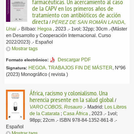
farmacéuticas. Un acercamiento al caso
de la CAPV en los primeros años de
tratamiento con antibióticos de acción
directa
/
PÉREZ DE SAN ROMÁN LANDA,
Unai
.-
Bilbao:
Hegoa
, 2023
.- 1vol; 32pp; 30cm .-(Máster
en Desarrollo y Cooperación Internacional. Curso
2022/2023) .-
Español
Mostrar tags
Descargar PDF
Formato electrónico:
HEGOA. TRABAJOS FIN DE MÁSTER
, Nº96
Signatura:
(2023) Monográfico ( revista )
África, racismo y colonialismo. Una
herencia presente en la salud global
/
VARO COBOS, Rosauro
.-
Madrid:
Los Libros
de la Catarata
;
Casa África
, 2023
.- 1vol;
98pp; 22cm .- ISBN 978-84-1352-861-8 .-
Español
Mostrar tags