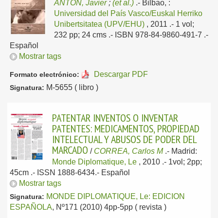
ANTON, Javier
;
(et al.)
.-
Bilbao, :
Universidad del País Vasco/Euskal Herriko
Unibertsitatea (UPV/EHU)
, 2011
.- 1 vol;
232 pp; 24 cms .- ISBN 978-84-9860-491-7 .-
Español
Mostrar tags
Descargar PDF
Formato electrónico:
M-5655 ( libro )
Signatura:
PATENTAR INVENTOS O INVENTAR
PATENTES: MEDICAMENTOS, PROPIEDAD
INTELECTUAL Y ABUSOS DE PODER DEL
MARCADO
/
CORREA, Carlos M
.-
Madrid:
Monde Diplomatique, Le
, 2010
.- 1vol; 2pp;
45cm .- ISSN 1888-6434.-
Español
Mostrar tags
MONDE DIPLOMATIQUE, Le: EDICION
Signatura:
ESPAÑOLA
, Nº171 (2010) 4pp-5pp ( revista )