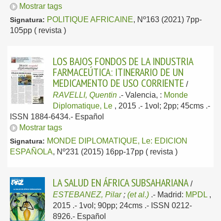
Mostrar tags
POLITIQUE AFRICAINE
, Nº163 (2021) 7pp-
Signatura:
105pp ( revista )
LOS BAJOS FONDOS DE LA INDUSTRIA
FARMACEÚTICA: ITINERARIO DE UN
MEDICAMENTO DE USO CORRIENTE
/
RAVELLI, Quentin
.-
Valencia, :
Monde
Diplomatique, Le
, 2015
.- 1vol; 2pp; 45cms .-
ISSN 1884-6434.-
Español
Mostrar tags
MONDE DIPLOMATIQUE, Le: EDICION
Signatura:
ESPAÑOLA
, Nº231 (2015) 16pp-17pp ( revista )
LA SALUD EN ÁFRICA SUBSAHARIANA
/
ESTEBANEZ, Pilar
;
(et al.)
.-
Madrid:
MPDL
,
2015
.- 1vol; 90pp; 24cms .- ISSN 0212-
8926.-
Español