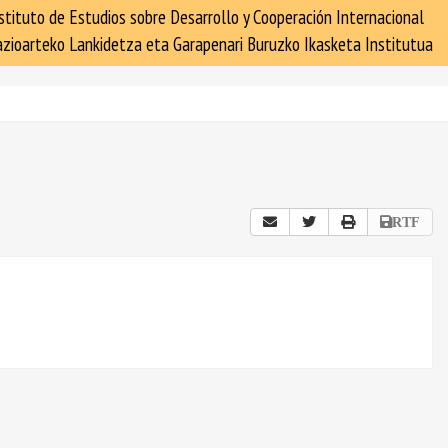
stituto de Estudios sobre Desarrollo y Cooperación Internacional
zioarteko Lankidetza eta Garapenari Buruzko Ikasketa Institutua
RTF