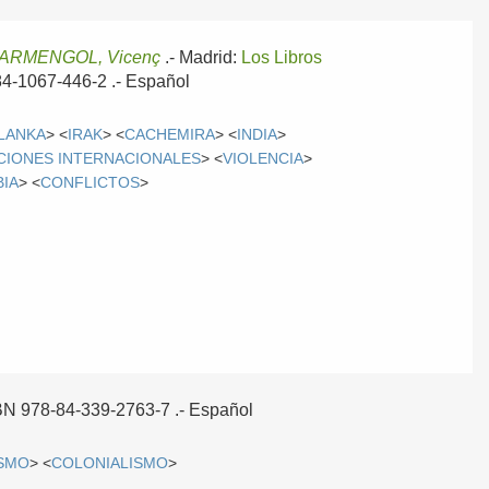
 ARMENGOL, Vicenç
.-
Madrid:
Los Libros
-84-1067-446-2 .-
Español
 LANKA
> <
IRAK
> <
CACHEMIRA
> <
INDIA
>
CIONES INTERNACIONALES
> <
VIOLENCIA
>
IA
> <
CONFLICTOS
>
ISBN 978-84-339-2763-7 .-
Español
ISMO
> <
COLONIALISMO
>