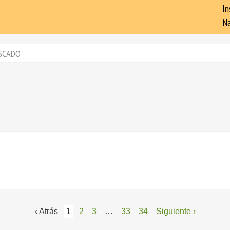
In
Na
SCADO
‹ Atrás
1
2
3
…
33
34
Siguiente ›