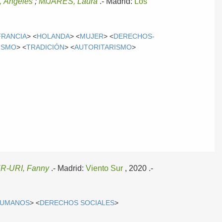
 Ángeles
;
MIJARES, Laura
.-
Madrid:
Los
FRANCIA
> <
HOLANDA
> <
MUJER
> <
DERECHOS-
ISMO
> <
TRADICIÓN
> <
AUTORITARISMO
>
R-URI, Fanny
.-
Madrid:
Viento Sur
, 2020
.-
HUMANOS
> <
DERECHOS SOCIALES
>