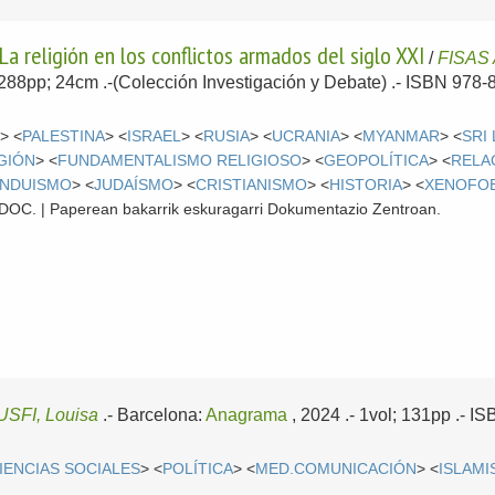
La religión en los conflictos armados del siglo XXI
/
FISAS
; 288pp; 24cm .-(Colección Investigación y Debate) .- ISBN 978
O
> <
PALESTINA
> <
ISRAEL
> <
RUSIA
> <
UCRANIA
> <
MYANMAR
> <
SRI
GIÓN
> <
FUNDAMENTALISMO RELIGIOSO
> <
GEOPOLÍTICA
> <
RELA
INDUISMO
> <
JUDAÍSMO
> <
CRISTIANISMO
> <
HISTORIA
> <
XENOFOB
 CDOC. | Paperean bakarrik eskuragarri Dokumentazio Zentroan.
SFI, Louisa
.-
Barcelona:
Anagrama
, 2024
.- 1vol; 131pp .- 
IENCIAS SOCIALES
> <
POLÍTICA
> <
MED.COMUNICACIÓN
> <
ISLAM