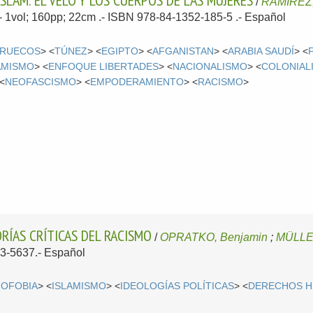
ISLAM. EL VELO Y LOS CUERPOS DE LAS MUJERES
/
RAMÍREZ,
.- 1vol; 160pp; 22cm .- ISBN 978-84-1352-185-5 .-
Español
RUECOS
> <
TÚNEZ
> <
EGIPTO
> <
AFGANISTAN
> <
ARABIA SAUDÍ
> <
AMISMO
> <
ENFOQUE LIBERTADES
> <
NACIONALISMO
> <
COLONIAL
 <
NEOFASCISMO
> <
EMPODERAMIENTO
> <
RACISMO
>
ORÍAS CRÍTICAS DEL RACISMO
/
OPRATKO, Benjamin
;
MÜLLE
33-5637.-
Español
NOFOBIA
> <
ISLAMISMO
> <
IDEOLOGÍAS POLÍTICAS
> <
DERECHOS 