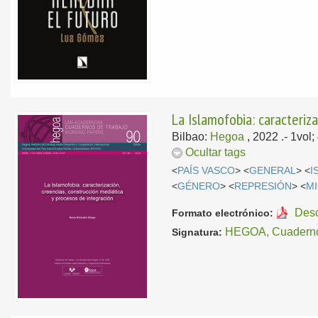
La Islamofobia: caracteriz
Bilbao:
Hegoa
, 2022
.- 1vol
Ocultar tags
<
PAÍS VASCO
> <
GENERAL
> <
I
<
GÉNERO
> <
REPRESIÓN
> <
M
Des
Formato electrónico:
HEGOA, Cuaderno
Signatura: