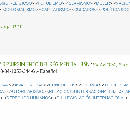
SMO RELIGIOSO
> <
POPULISMO
> <
ISLAMISMO
> <
MUJER
> <
NACIO
> <
COLONIALISMO
> <
CAPITALISMO
> <
CUIDADOS
> <
POLÍTICA SOC
cargar PDF
 Y RESURGIMIENTO DEL RÉGIMEN TALIBÁN
/
VILANOVA, Pere
78-84-1352-344-6 .-
Español
IRÁN
> <
ASIA CENTRAL
> <
CONFLICTOS
> <
GUERRA
> <
TERRORISM
CA
> <
AUTORITARISMO
> <
RELACIONES INTERNACIONALES
> <
OTA
R
> <
DERECHOS HUMANOS
> <
D.H LEGISLACIÓN INTERNACIONAL
> 