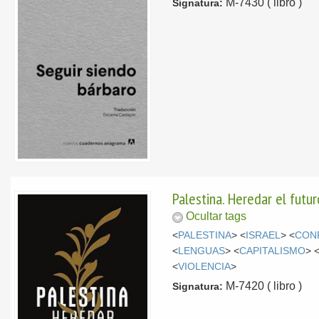
M-7430 ( libro )
Signatura:
Palestina. Heredar el futur
Ocultar tags
<
PALESTINA
> <
ISRAEL
> <
CON
<
LENGUAS
> <
CAPITALISMO
> 
<
VIOLENCIA
>
M-7420 ( libro )
Signatura: