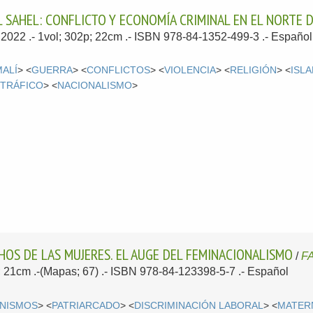
SAHEL: CONFLICTO Y ECONOMÍA CRIMINAL EN EL NORTE D
 2022
.- 1vol; 302p; 22cm .- ISBN 978-84-1352-499-3 .-
Español
MALÍ
> <
GUERRA
> <
CONFLICTOS
> <
VIOLENCIA
> <
RELIGIÓN
> <
ISL
TRÁFICO
> <
NACIONALISMO
>
OS DE LAS MUJERES. EL AUGE DEL FEMINACIONALISMO
/
FA
p; 21cm .-(Mapas; 67) .- ISBN 978-84-123398-5-7 .-
Español
INISMOS
> <
PATRIARCADO
> <
DISCRIMINACIÓN LABORAL
> <
MATER