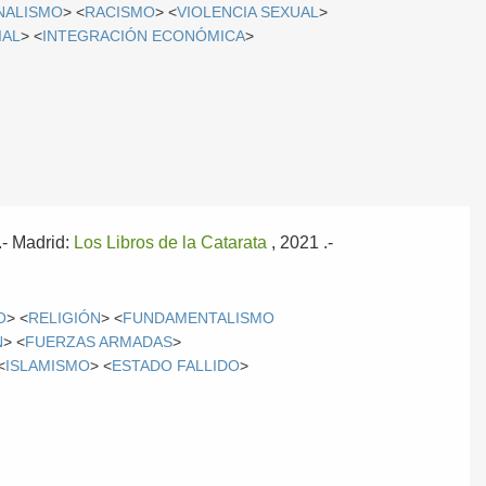
NALISMO
> <
RACISMO
> <
VIOLENCIA SEXUAL
>
IAL
> <
INTEGRACIÓN ECONÓMICA
>
.-
Madrid:
Los Libros de la Catarata
, 2021
.-
O
> <
RELIGIÓN
> <
FUNDAMENTALISMO
N
> <
FUERZAS ARMADAS
>
<
ISLAMISMO
> <
ESTADO FALLIDO
>