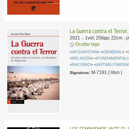
La Guerra contra el Terror
2021
.- 1vol; 256pp; 22cm .-
Ocultar tags
<
AFGANISTAN
> <
GENERAL
> <
<
RELIGIÓN
> <
FUNDAMENTALI
<
RACISMO
> <
ANTIMILITARIS
M-7191 ( libro )
Signatura: