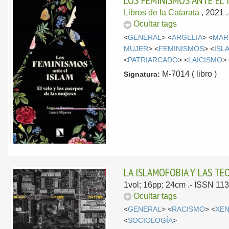
LOS FEMINISMOS ANTE EL 
Libros de la Catarata
, 2021
Ocultar tags
<
GENERAL
> <
ARGELIA
> <
MAR
MUJER
> <
FEMINISMOS
> <
ISL
<
PATRIARCADO
> <
LAICISMO
>
M-7014 ( libro )
Signatura:
LA ISLAMOFOBIA Y LAS TE
1vol; 16pp; 24cm .- ISSN 11
Ocultar tags
<
GENERAL
> <
RACISMO
> <
XE
<
SOCIOLOGÍA
>