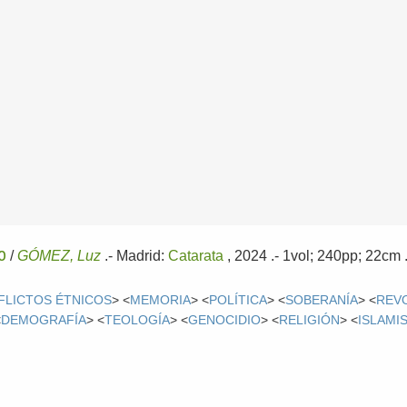
o
/
GÓMEZ, Luz
.-
Madrid:
Catarata
, 2024
.- 1vol; 240pp; 22cm
FLICTOS ÉTNICOS
> <
MEMORIA
> <
POLÍTICA
> <
SOBERANÍA
> <
REV
<
DEMOGRAFÍA
> <
TEOLOGÍA
> <
GENOCIDIO
> <
RELIGIÓN
> <
ISLAMI