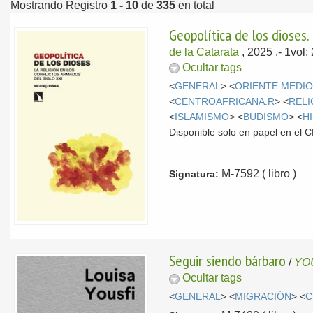
Mostrando Registro
1 - 10
de
335
en total
Geopolítica de los dioses. 
de la Catarata
, 2025
.- 1vol
Ocultar tags
<
GENERAL
> <
ORIENTE MEDI
<
CENTROAFRICANA.R
> <
RELI
<
ISLAMISMO
> <
BUDISMO
> <
H
Disponible solo en papel en el
M-7592 ( libro )
Signatura:
Seguir siendo bárbaro
/
YOU
Ocultar tags
<
GENERAL
> <
MIGRACIÓN
> <
C