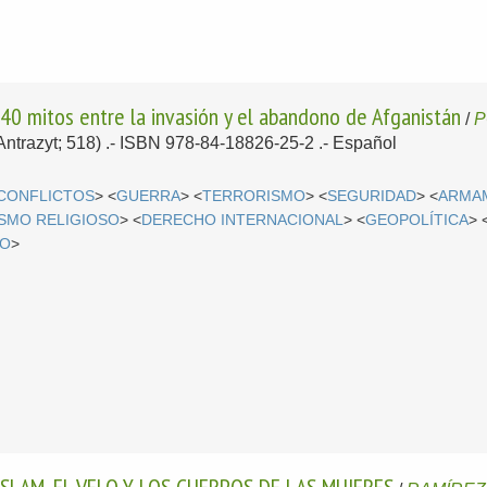
. 40 mitos entre la invasión y el abandono de Afganistán
/
P
(Antrazyt; 518) .- ISBN 978-84-18826-25-2 .-
Español
CONFLICTOS
> <
GUERRA
> <
TERRORISMO
> <
SEGURIDAD
> <
ARMA
SMO RELIGIOSO
> <
DERECHO INTERNACIONAL
> <
GEOPOLÍTICA
> 
MO
>