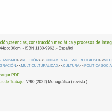
ación,creencias, construcción mediática y procesos de integ
; 44pp; 30cm .- ISBN 1130-9962 .-
Español
SLAMISMO
> <
RELIGIÓN
> <
FUNDAMENTALISMO RELIGIOSO
> <
MED
IGRACIÓN
> <
MULTICULTURALIDAD
> <
CULTURA
> <
POLÍTICA SOCIA
cargar PDF
s de Trabajo
, Nº90 (2022) Monográfico ( revista )