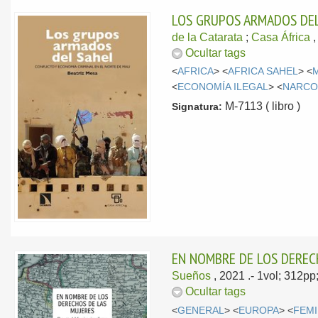
LOS GRUPOS ARMADOS DEL 
de la Catarata
;
Casa África
,
Ocultar tags
<
AFRICA
> <
AFRICA SAHEL
> <
<
ECONOMÍA ILEGAL
> <
NARCO
M-7113 ( libro )
Signatura:
EN NOMBRE DE LOS DERECH
Sueños
, 2021
.- 1vol; 312p
Ocultar tags
<
GENERAL
> <
EUROPA
> <
FEM