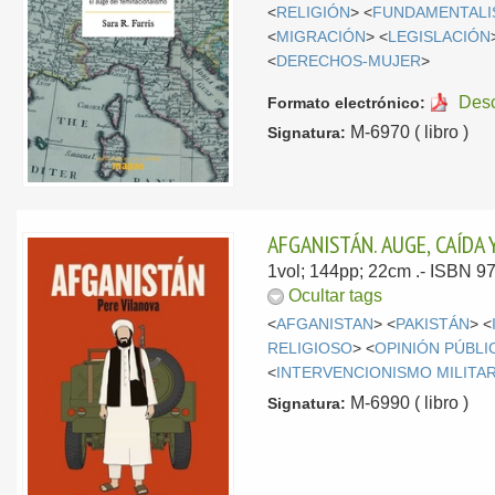
<
RELIGIÓN
> <
FUNDAMENTALI
<
MIGRACIÓN
> <
LEGISLACIÓN
<
DERECHOS-MUJER
>
Des
Formato electrónico:
M-6970 ( libro )
Signatura:
AFGANISTÁN. AUGE, CAÍDA
1vol; 144pp; 22cm .- ISBN 9
Ocultar tags
<
AFGANISTAN
> <
PAKISTÁN
> <
RELIGIOSO
> <
OPINIÓN PÚBLI
<
INTERVENCIONISMO MILITA
M-6990 ( libro )
Signatura: