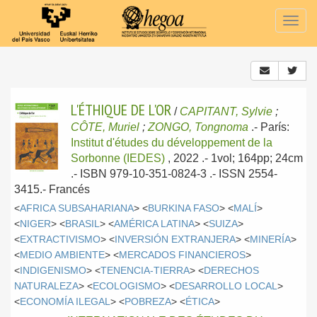
Togg
navig
L'ÉTHIQUE DE L'OR
/
CAPITANT, Sylvie
;
CÔTE, Muriel
;
ZONGO, Tongnoma
.-
París:
Institut d'études du développement de la
Sorbonne (IEDES)
, 2022
.- 1vol; 164pp; 24cm
.- ISBN 979-10-351-0824-3 .- ISSN 2554-
3415.-
Francés
<
AFRICA SUBSAHARIANA
> <
BURKINA FASO
> <
MALÍ
>
<
NIGER
> <
BRASIL
> <
AMÉRICA LATINA
> <
SUIZA
>
<
EXTRACTIVISMO
> <
INVERSIÓN EXTRANJERA
> <
MINERÍA
>
<
MEDIO AMBIENTE
> <
MERCADOS FINANCIEROS
>
<
INDIGENISMO
> <
TENENCIA-TIERRA
> <
DERECHOS
NATURALEZA
> <
ECOLOGISMO
> <
DESARROLLO LOCAL
>
<
ECONOMÍA ILEGAL
> <
POBREZA
> <
ÉTICA
>