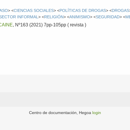
FASO
> <
CIENCIAS SOCIALES
> <
POLÍTICAS DE DROGAS
> <
DROGAS
SECTOR INFORMAL
> <
RELIGIÓN
> <
ANIMISMO
> <
SEGURIDAD
> <
M
CAINE
, Nº163 (2021) 7pp-105pp ( revista )
Centro de documentación, Hegoa
login