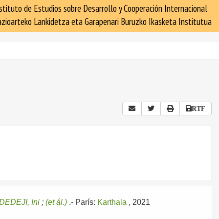
stituto de Estudios sobre Desarrollo y Cooperación Internacional
zioarteko Lankidetza eta Garapenari Buruzko Ikasketa Institutua
RTF
EDEJI, Ini
;
(et ál.)
.-
París:
Karthala
, 2021