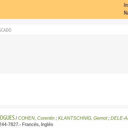
In
Na
SCADO
ROGUES
/
COHEN, Corentin
;
KLANTSCHNIG, Gernot
;
DELE-AD
0244-7827.-
Francés, Inglés