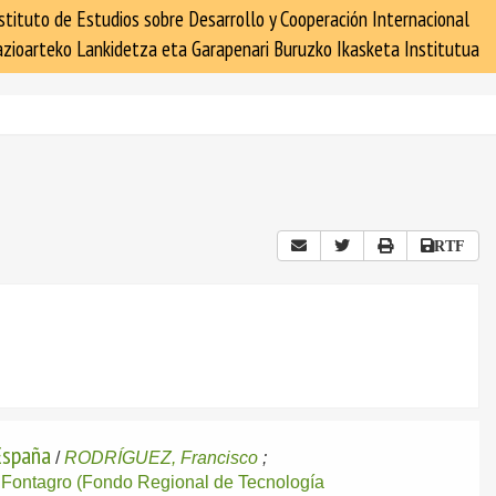
stituto de Estudios sobre Desarrollo y Cooperación Internacional
zioarteko Lankidetza eta Garapenari Buruzko Ikasketa Institutua
RTF
 España
/
RODRÍGUEZ, Francisco
;
:
Fontagro (Fondo Regional de Tecnología