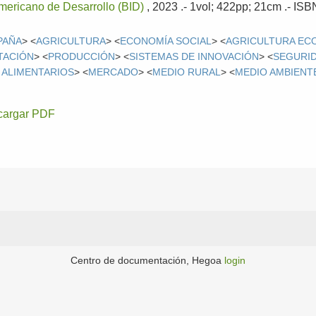
mericano de Desarrollo (BID)
, 2023
.- 1vol; 422pp; 21cm .- IS
PAÑA
> <
AGRICULTURA
> <
ECONOMÍA SOCIAL
> <
AGRICULTURA EC
TACIÓN
> <
PRODUCCIÓN
> <
SISTEMAS DE INNOVACIÓN
> <
SEGURID
 ALIMENTARIOS
> <
MERCADO
> <
MEDIO RURAL
> <
MEDIO AMBIENT
cargar PDF
Centro de documentación, Hegoa
login