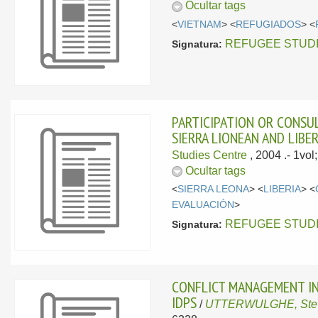
Ocultar tags
<
VIETNAM
> <
REFUGIADOS
> <
REFUGEE STUDIES
Signatura:
PARTICIPATION OR CONSUL
SIERRA LIONEAN AND LIBER
Studies Centre
, 2004
.- 1vo
Ocultar tags
<
SIERRA LEONA
> <
LIBERIA
> <
EVALUACIÓN
>
REFUGEE STUDIES
Signatura:
CONFLICT MANAGEMENT IN
IDPS
/
UTTERWULGHE, Ste