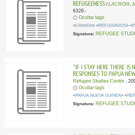
REFUGEENESS
/
LACROIX, M
6328.-
Ocultar tags
<
CANADA
> <
REFUGIADOS
> <
P
REFUGEE STUDIES
Signatura:
"IF I STAY HERE THERE I
RESPONSES TO PAPUA NEW
Refugee Studies Centre
, 20
Ocultar tags
<
PAPUA.NUEVA GUINEA
> <
RE
REFUGEE STUDIES
Signatura: