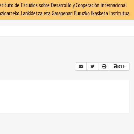
stituto de Estudios sobre Desarrollo y Cooperación Internacional
zioarteko Lankidetza eta Garapenari Buruzko Ikasketa Institutua
RTF