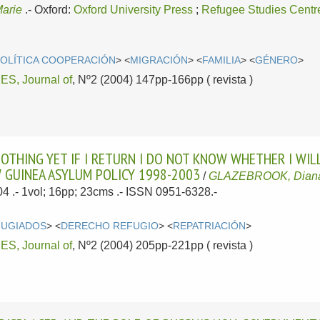
arie
.-
Oxford:
Oxford University Press
;
Refugee Studies Centr
OLÍTICA COOPERACIÓN
> <
MIGRACIÓN
> <
FAMILIA
> <
GÉNERO
>
, Journal of
, Nº2 (2004) 147pp-166pp ( revista )
S NOTHING YET IF I RETURN I DO NOT KNOW WHETHER I WI
 GUINEA ASYLUM POLICY 1998-2003
/
GLAZEBROOK, Dian
04
.- 1vol; 16pp; 23cms .- ISSN 0951-6328.-
FUGIADOS
> <
DERECHO REFUGIO
> <
REPATRIACIÓN
>
, Journal of
, Nº2 (2004) 205pp-221pp ( revista )