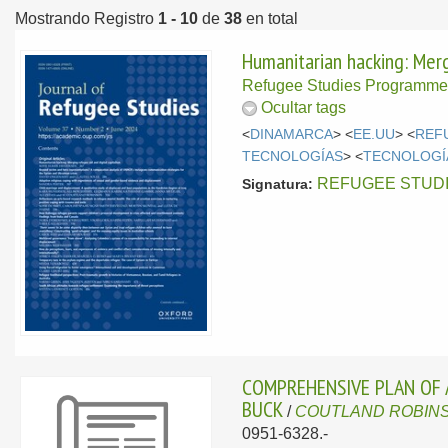
Mostrando Registro
1 - 10
de
38
en total
Humanitarian hacking: Merg
Refugee Studies Programm
Ocultar tags
<
DINAMARCA
> <
EE.UU
> <
REF
TECNOLOGÍAS
> <
TECNOLOGÍ
REFUGEE STUDIES
Signatura:
COMPREHENSIVE PLAN OF 
BUCK
/
COUTLAND ROBINS
0951-6328.-