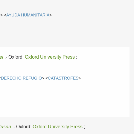
N
> <
AYUDA HUMANITARIA
>
el
.-
Oxford:
Oxford University Press
;
<
DERECHO REFUGIO
> <
CATÁSTROFES
>
Susan
.-
Oxford:
Oxford University Press
;