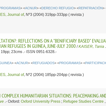
PROGRAMAS
> <
ACNUR
> <
DERECHO REFUGIO
> <
REPATRIACIÓN
> 
, Journal of
, Nº3 (2004) 319pp-333pp ( revista )
TATION?: REFLECTIONS ON A "BENIFICIARY BASED" EVAL
IAN REFUGEES IN GUINEA, JUNE-JULY 2000
/
KAISER, Tania
l; 19pp; 23cms .- ISSN 0951-6328.-
GUINEA
> <
ACNUR
> <
REFUGIADOS
> <
PROGRAMAS
> <
PARTICIPAC
, Journal of
, Nº2 (2004) 185pp-204pp ( revista )
 COMPLEX HUMANITARIAN SITUATIONS: PEACEMAKING AN
ve
.-
Oxford:
Oxford University Press
;
Refugee Studies Centre
,