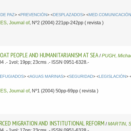
DE PAZ
> <
PREVENCIÓN
> <
DESPLAZADOS
> <
MED.COMUNICACIÓ
, Journal of
, Nº2 (2004) 221pp-242pp ( revista )
OAT PEOPLE AND HUMANITARIANISM AT SEA
/
PUGH, Micha
04
.- 1vol; 19pp; 23cms .- ISSN 0951-6328.-
EFUGIADOS
> <
AGUAS MARINAS
> <
SEGURIDAD
> <
LEGISLACIÓN
> 
, Journal of
, Nº1 (2004) 50pp-69pp ( revista )
RCED MIGRATION AND INSTITUTIONAL REFORM
/
MARTIN, 
04
.- 1vol; 17pp; 23cms .- ISSN 0951-6328.-