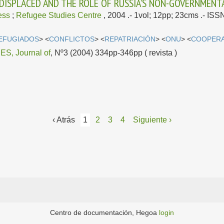
 DISPLACED AND THE ROLE OF RUSSIA'S NON-GOVERNMENT
ess
;
Refugee Studies Centre
, 2004
.- 1vol; 12pp; 23cms .- IS
EFUGIADOS
> <
CONFLICTOS
> <
REPATRIACIÓN
> <
ONU
> <
COOPERA
, Journal of
, Nº3 (2004) 334pp-346pp ( revista )
‹ Atrás
1
2
3
4
Siguiente ›
Centro de documentación, Hegoa
login