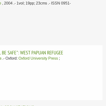
e
, 2004
.- 1vol; 19pp; 23cms .- ISSN 0951-
LL BE SAFE": WEST PAPUAN REFUGEE
a
.-
Oxford:
Oxford University Press
;