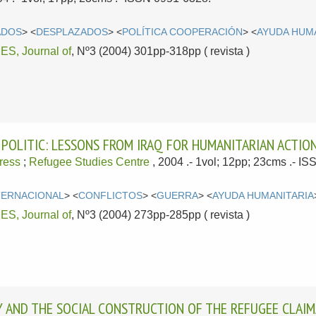
ADOS
> <
DESPLAZADOS
> <
POLÍTICA COOPERACIÓN
> <
AYUDA HUM
, Journal of
, Nº3 (2004) 301pp-318pp ( revista )
 POLITIC: LESSONS FROM IRAQ FOR HUMANITARIAN ACTIO
Press
;
Refugee Studies Centre
, 2004
.- 1vol; 12pp; 23cms .- I
TERNACIONAL
> <
CONFLICTOS
> <
GUERRA
> <
AYUDA HUMANITARIA
, Journal of
, Nº3 (2004) 273pp-285pp ( revista )
Y AND THE SOCIAL CONSTRUCTION OF THE REFUGEE CLAIM