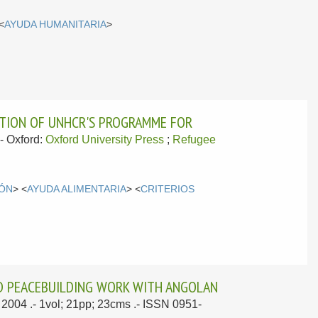
<
AYUDA HUMANITARIA
>
UATION OF UNHCR'S PROGRAMME FOR
.-
Oxford:
Oxford University Press
;
Refugee
IÓN
> <
AYUDA ALIMENTARIA
> <
CRITERIOS
D PEACEBUILDING WORK WITH ANGOLAN
 2004
.- 1vol; 21pp; 23cms .- ISSN 0951-