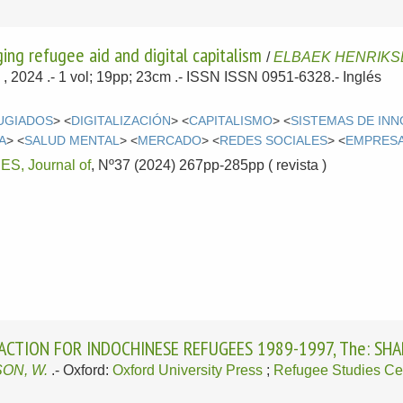
ing refugee aid and digital capitalism
/
ELBAEK HENRIKSE
e
, 2024
.- 1 vol; 19pp; 23cm .- ISSN ISSN 0951-6328.-
Inglés
UGIADOS
> <
DIGITALIZACIÓN
> <
CAPITALISMO
> <
SISTEMAS DE IN
A
> <
SALUD MENTAL
> <
MERCADO
> <
REDES SOCIALES
> <
EMPRES
, Journal of
, Nº37 (2024) 267pp-285pp ( revista )
ACTION FOR INDOCHINESE REFUGEES 1989-1997, The: SHA
ON, W.
.-
Oxford:
Oxford University Press
;
Refugee Studies Ce