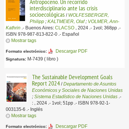
Antropoceno. Un recorrido
interdisciplinario ante las crisis
socioecológicas
/
WOLFESBERGER,
Philipp
;
KALTMEIER, Olaf
;
VOLMER, Ann-
Kathrin
.-
Buenos Aires:
CLACSO
, 2024
.- 1vol; 368pp .-
ISBN 978-987-813-822-0 .-
Español
Mostrar tags
Descargar PDF
Formato electrónico:
M-7439 ( libro )
Signatura:
The Sustainable Development Goals
Report 2024
/
Departamento de Asuntos
Económicos y Sociales de Naciones Unidas
;
Sistema Estadístico de Naciones Unidas
.-
: , 2024
.- 1vol; 51pp .- ISBN 978-92-1-
003135-6 .-
Inglés
Mostrar tags
Descargar PDF
Formato electrónico: