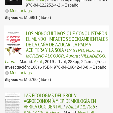
978-84-122252-4-2 .-
Español
Mostrar tags
M-6981 ( libro )
Signatura:
LOS MONOCULTIVOS QUE CONQUISTARON
EL MUNDO: IMPACTOS SOCIOAMBIENTALES
DE LA CAÑA DE AZÚCAR, LA PALMA
ACEITERA Y LA SOJA
/
CASTRO, Nazaret
;
MORENO ALCOJOR, Aurora
;
VILLADIEGO,
Laura
.-
Madrid:
Akal
, 2019
.- 1vol; 288pp; 22cm .- (Foca
Investigación; 168) .- ISBN 978-84-16842-43-8 .-
Español
Mostrar tags
M-6760 ( libro )
Signatura:
LAS ECOLOGÍAS DEL ÉBOLA:
AGROECONOMÍA Y EPIDEMIOLOGÍA EN
ÁFRICA OCCIDENTAL
/
WALLACE, Rob
;
WALLACE, Rodrick
.-
Madrid:
New Left