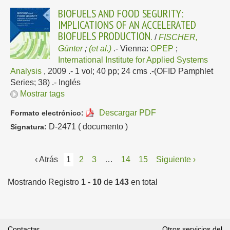
BIOFUELS AND FOOD SEGURITY:
IMPLICATIONS OF AN ACCELERATED
BIOFUELS PRODUCTION.
/
FISCHER,
Günter
;
(et al.)
.-
Vienna:
OPEP
;
International Institute for Applied Systems
Analysis
, 2009
.- 1 vol; 40 pp; 24 cms .-(OFID Pamphlet
Series; 38) .-
Inglés
Mostrar tags
Descargar PDF
Formato electrónico:
D-2471 ( documento )
Signatura:
‹ Atrás
1
2
3
…
14
15
Siguiente ›
Mostrando Registro
1 - 10
de
143
en total
Contactar
Otros servicios del