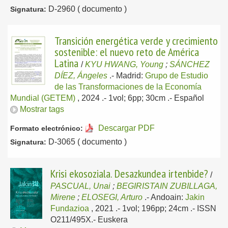
D-2960 ( documento )
Signatura:
Transición energética verde y crecimiento
sostenible: el nuevo reto de América
Latina
/
KYU HWANG, Young
;
SÁNCHEZ
DÍEZ, Ángeles
.-
Madrid:
Grupo de Estudio
de las Transformaciones de la Economía
Mundial (GETEM)
, 2024
.- 1vol; 6pp; 30cm .-
Español
Mostrar tags
Descargar PDF
Formato electrónico:
D-3065 ( documento )
Signatura:
Krisi ekosoziala. Desazkundea irtenbide?
/
PASCUAL, Unai
;
BEGIRISTAIN ZUBILLAGA,
Mirene
;
ELOSEGI, Arturo
.-
Andoain:
Jakin
Fundazioa
, 2021
.- 1vol; 196pp; 24cm .- ISSN
O211/495X.-
Euskera