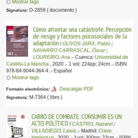
Mostrar tags
D-2859 ( documento )
Signatura:
Cómo afrontar una catástrofe. Percepción
de riesgo y factores psicosociales de la
adaptación
/
OLIVOS JARA, Pablo
;
NAVARRO CARRASCAL, Óscar
;
LOUREIRO, Ana
.-
Cuenca:
Universidad de
Castilla-La Mancha
, 2020
.- 1 vol; 224pp; 24cm .- ISBN
978-84-9044-364-4 .-
Español
Mostrar tags
Descargar PDF
Formato electrónico:
M-7364 ( libro )
Signatura:
CARRO DE COMBATE. CONSUMIR ES UN
ACTO POLÍTICO
/
CASTRO, Nazaret
;
VILLADIEGO, Laura
.-
Madrid:
Clave
Intelectual
, 2020
.- 1vol; 300pp; 22cm .- ISBN