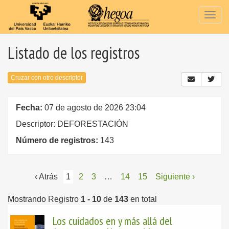
Togg
navig
Listado de los registros
Cruzar con otro descriptor
Fecha:
07 de agosto de 2026 23:04
Descriptor: DEFORESTACIÓN
Número de registros:
143
‹ Atrás
1
2
3
…
14
15
Siguiente ›
Mostrando Registro
1 - 10
de
143
en total
Los cuidados en y más allá del