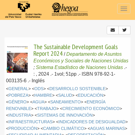
Togg
navig
The Sustainable Development Goals
Report 2024
/
Departamento de Asuntos
Económicos y Sociales de Naciones Unidas
;
Sistema Estadístico de Naciones Unidas
.-
: , 2024
.- 1vol; 51pp .- ISBN 978-92-1-
003135-6 .-
Inglés
<
GENERAL
> <
ODS
> <
DESARROLLO SOSTENIBLE
>
<
POBREZA
> <
HAMBRE
> <
SALUD
> <
EDUCACIÓN
>
<
GÉNERO
> <
AGUA
> <
SANEAMIENTO
> <
ENERGÍA
RENOVABLE
> <
TRABAJO
> <
CRECIMIENTO ECONÓMICO
>
<
INDUSTRIA
> <
SISTEMAS DE INNOVACIÓN
>
<
INFRAESTRUCTURAS
> <
INDICADORES DE DESIGUALDAD
>
<
PRODUCCIÓN
> <
CAMBIO CLIMÁTICO
> <
AGUAS MARINAS
>