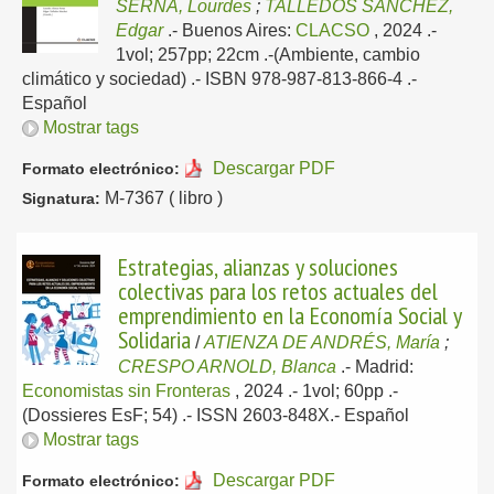
SERNA, Lourdes
;
TALLEDOS SÁNCHEZ,
Edgar
.-
Buenos Aires:
CLACSO
, 2024
.-
1vol; 257pp; 22cm .-(Ambiente, cambio
climático y sociedad) .- ISBN 978-987-813-866-4 .-
Español
Mostrar tags
Descargar PDF
Formato electrónico:
M-7367 ( libro )
Signatura:
Estrategias, alianzas y soluciones
colectivas para los retos actuales del
emprendimiento en la Economía Social y
Solidaria
/
ATIENZA DE ANDRÉS, María
;
CRESPO ARNOLD, Blanca
.-
Madrid:
Economistas sin Fronteras
, 2024
.- 1vol; 60pp .-
(Dossieres EsF; 54) .- ISSN 2603-848X.-
Español
Mostrar tags
Descargar PDF
Formato electrónico: