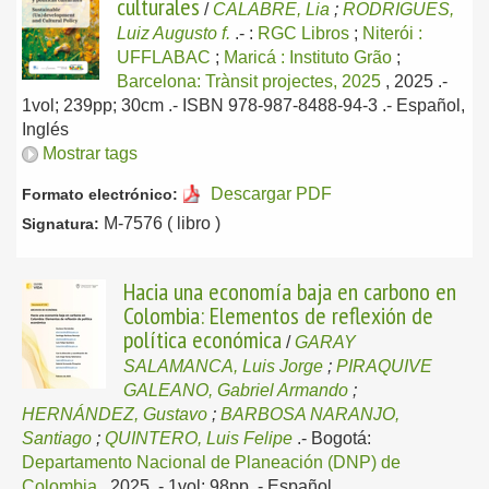
culturales
/
CALABRE, Lia
;
RODRIGUES,
Luiz Augusto f.
.-
:
RGC Libros
;
Niterói :
UFFLABAC
;
Maricá : Instituto Grão
;
Barcelona: Trànsit projectes, 2025
, 2025
.-
1vol; 239pp; 30cm .- ISBN 978-987-8488-94-3 .-
Español,
Inglés
Mostrar tags
Descargar PDF
Formato electrónico:
M-7576 ( libro )
Signatura:
Hacia una economía baja en carbono en
Colombia: Elementos de reflexión de
política económica
/
GARAY
SALAMANCA, Luis Jorge
;
PIRAQUIVE
GALEANO, Gabriel Armando
;
HERNÁNDEZ, Gustavo
;
BARBOSA NARANJO,
Santiago
;
QUINTERO, Luis Felipe
.-
Bogotá:
Departamento Nacional de Planeación (DNP) de
Colombia
, 2025
.- 1vol; 98pp .-
Español