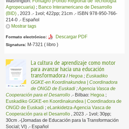
Washington:
Fontagro (Fondo Regional de Tecnología
Agropecuaria)
;
Banco Interamericano de Desarrollo
(BID)
, 2023
.- 1vol; 422pp; 21cm .- ISBN 978-950-766-
214-0 .-
Español
Mostrar tags
Descargar PDF
Formato electrónico:
M-7321 ( libro )
Signatura:
La cultura de aprendizaje como motor
para avanzar hacia una educación
transformadora
/
Hegoa
;
Euskadiko
GGKE-en Koordinakundea | Coordinadora
de ONGD de Euskadi
;
Agencia Vasca de
Cooperación para el Desarrollo
.-
Bilbao:
Hegoa
;
Euskadiko GGKE-en Koordinakundea | Coordinadora de
ONGD de Euskadi
;
eLankidetza-Agencia Vasca de
Cooperación para el Desarrollo
, 2023
.- 1vol; 30pp;
30cm .-(Jornadas de Educación para la Transformación
Social; VI) .-
Español