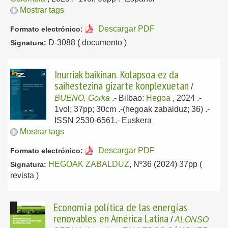
Mostrar tags
Descargar PDF
Formato electrónico:
D-3088 ( documento )
Signatura:
Inurriak baikinan. Kolapsoa ez da
saihestezina gizarte konplexuetan
/
BUENO, Gorka
.-
Bilbao:
Hegoa
, 2024
.-
1vol; 37pp; 30cm .-(hegoak zabalduz; 36) .-
ISSN 2530-6561.-
Euskera
Mostrar tags
Descargar PDF
Formato electrónico:
HEGOAK ZABALDUZ
, Nº36 (2024) 37pp (
Signatura:
revista )
Economía política de las energías
renovables en América Latina
/
ALONSO