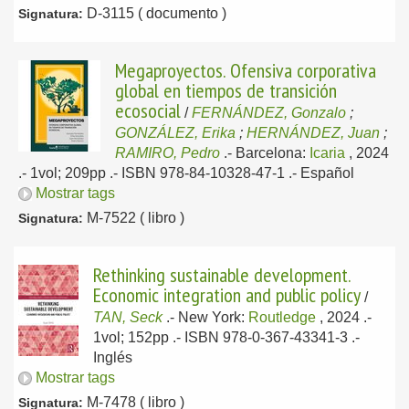
D-3115 ( documento )
Signatura:
Megaproyectos. Ofensiva corporativa
global en tiempos de transición
ecosocial
/
FERNÁNDEZ, Gonzalo
;
GONZÁLEZ, Erika
;
HERNÁNDEZ, Juan
;
RAMIRO, Pedro
.-
Barcelona:
Icaria
, 2024
.- 1vol; 209pp .- ISBN 978-84-10328-47-1 .-
Español
Mostrar tags
M-7522 ( libro )
Signatura:
Rethinking sustainable development.
Economic integration and public policy
/
TAN, Seck
.-
New York:
Routledge
, 2024
.-
1vol; 152pp .- ISBN 978-0-367-43341-3 .-
Inglés
Mostrar tags
M-7478 ( libro )
Signatura: