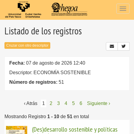
Togg
navig
Listado de los registros
Cruzar con otro descriptor
Fecha:
07 de agosto de 2026 12:40
Descriptor: ECONOMÍA SOSTENIBLE
Número de registros:
51
‹ Atrás
1
2
3
4
5
6
Siguiente ›
Mostrando Registro
1 - 10
de
51
en total
(Des)desarrollo sostenible y políticas