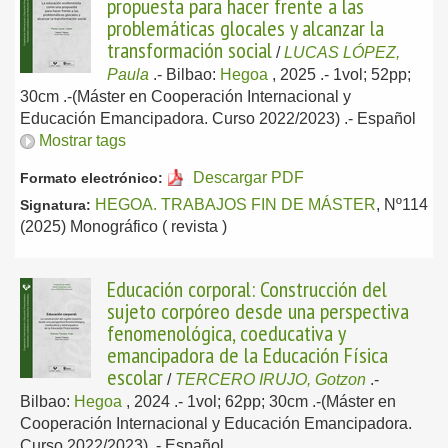
propuesta para hacer frente a las
problemáticas glocales y alcanzar la
transformación social
/
LUCAS LÓPEZ,
Paula
.-
Bilbao:
Hegoa
, 2025
.- 1vol; 52pp;
30cm .-(Máster en Cooperación Internacional y
Educación Emancipadora. Curso 2022/2023) .-
Español
Mostrar tags
Descargar PDF
Formato electrónico:
HEGOA. TRABAJOS FIN DE MÁSTER
, Nº114
Signatura:
(2025) Monográfico ( revista )
Educación corporal: Construcción del
sujeto corpóreo desde una perspectiva
fenomenológica, coeducativa y
emancipadora de la Educación Física
escolar
/
TERCERO IRUJO, Gotzon
.-
Bilbao:
Hegoa
, 2024
.- 1vol; 62pp; 30cm .-(Máster en
Cooperación Internacional y Educación Emancipadora.
Curso 2022/2023) .-
Español