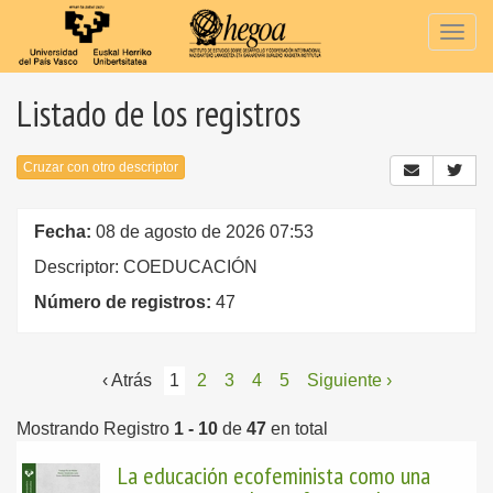
Togg
navig
Listado de los registros
Cruzar con otro descriptor
Fecha:
08 de agosto de 2026 07:53
Descriptor: COEDUCACIÓN
Número de registros:
47
‹ Atrás
1
2
3
4
5
Siguiente ›
Mostrando Registro
1 - 10
de
47
en total
La educación ecofeminista como una