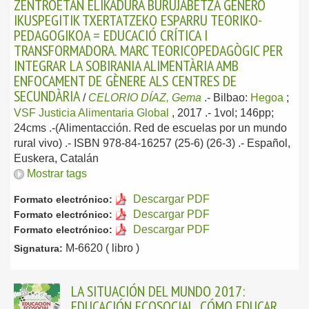
ZENTROETAN ELIKADURA BURUJABETZA GENERO
IKUSPEGITIK TXERTATZEKO ESPARRU TEORIKO-
PEDAGOGIKOA = EDUCACIÓ CRÍTICA I
TRANSFORMADORA. MARC TEORICOPEDAGÒGIC PER
INTEGRAR LA SOBIRANIA ALIMENTÀRIA AMB
ENFOCAMENT DE GÈNERE ALS CENTRES DE
SECUNDÀRIA
/
CELORIO DÍAZ, Gema
.-
Bilbao:
Hegoa
;
VSF Justicia Alimentaria Global
, 2017
.- 1vol; 146pp;
24cms .-(Alimentacción. Red de escuelas por un mundo
rural vivo) .- ISBN 978-84-16257 (25-6) (26-3) .-
Español,
Euskera, Catalán
Mostrar tags
Descargar PDF
Formato electrónico:
Descargar PDF
Formato electrónico:
Descargar PDF
Formato electrónico:
M-6620 ( libro )
Signatura:
LA SITUACIÓN DEL MUNDO 2017:
EDUCACIÓN ECOSOCIAL. CÓMO EDUCAR