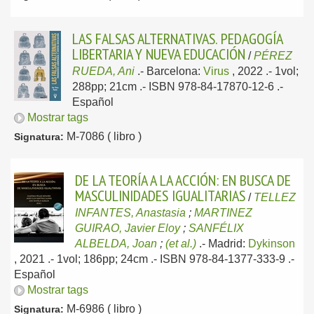
LAS FALSAS ALTERNATIVAS. PEDAGOGÍA
LIBERTARIA Y NUEVA EDUCACIÓN
/
PÉREZ
RUEDA, Ani
.-
Barcelona:
Virus
, 2022
.- 1vol;
288pp; 21cm .- ISBN 978-84-17870-12-6 .-
Español
Mostrar tags
M-7086 ( libro )
Signatura:
DE LA TEORÍA A LA ACCIÓN: EN BUSCA DE
MASCULINIDADES IGUALITARIAS
/
TELLEZ
INFANTES, Anastasia
;
MARTINEZ
GUIRAO, Javier Eloy
;
SANFÉLIX
ALBELDA, Joan
;
(et al.)
.-
Madrid:
Dykinson
, 2021
.- 1vol; 186pp; 24cm .- ISBN 978-84-1377-333-9 .-
Español
Mostrar tags
M-6986 ( libro )
Signatura: