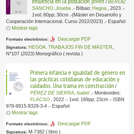
influencia en la población joven
/
BEROIZ
SANCHO, Joseba
.-
Bilbao:
Hegoa
, 2023
.-
1vol; 60pp; 30cm .-(Máster en Desarrollo y
Cooperación Internacional. Curso 2022/2023) .-
Español
Mostrar tags
Descargar PDF
Formato electrónico:
HEGOA. TRABAJOS FIN DE MÁSTER
,
Signatura:
Nº107 (2023) Monográfico ( revista )
Primera infancia e igualdad de género en
las prácticas cotidianas de educación y
cuidados. Una trama en construcción
/
PÉREZ DE SIERRA, Isabel
.-
Montevideo:
FLACSO
, 2022
.- 1vol; 169pp; 23cm .- ISBN
978-9915-9329-3-4 .-
Español
Mostrar tags
Descargar PDF
Formato electrónico:
M-7382 ( libro )
Signatura: