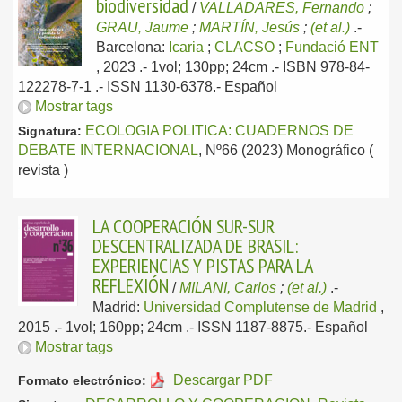
biodiversidad
/
VALLADARES, Fernando
;
GRAU, Jaume
;
MARTÍN, Jesús
;
(et al.)
.-
Barcelona:
Icaria
;
CLACSO
;
Fundació ENT
, 2023
.- 1vol; 130pp; 24cm .- ISBN 978-84-
122278-7-1 .- ISSN 1130-6378.-
Español
Mostrar tags
ECOLOGIA POLITICA: CUADERNOS DE
Signatura:
DEBATE INTERNACIONAL
, Nº66 (2023) Monográfico (
revista )
LA COOPERACIÓN SUR-SUR
DESCENTRALIZADA DE BRASIL:
EXPERIENCIAS Y PISTAS PARA LA
REFLEXIÓN
/
MILANI, Carlos
;
(et al.)
.-
Madrid:
Universidad Complutense de Madrid
,
2015
.- 1vol; 160pp; 24cm .- ISSN 1187-8875.-
Español
Mostrar tags
Descargar PDF
Formato electrónico: