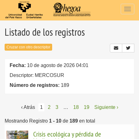
Togg
navig
Listado de los registros
Cruzar con otro descriptor
Fecha:
10 de agosto de 2026 04:01
Descriptor: MERCOSUR
Número de registros:
189
‹ Atrás
1
2
3
…
18
19
Siguiente ›
Mostrando Registro
1 - 10
de
189
en total
Crisis ecológica y pérdida de