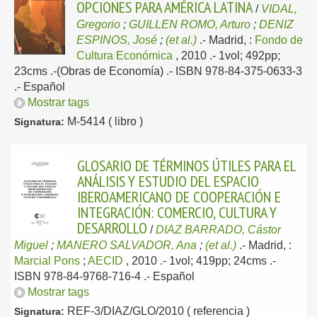
OPCIONES PARA AMÉRICA LATINA
/
VIDAL,
Gregorio
;
GUILLEN ROMO, Arturo
;
DENIZ
ESPINOS, José
;
(et al.)
.-
Madrid, :
Fondo de
Cultura Económica
, 2010
.- 1vol; 492pp;
23cms .-(Obras de Economía) .- ISBN 978-84-375-0633-3
.-
Español
Mostrar tags
M-5414 ( libro )
Signatura:
GLOSARIO DE TÉRMINOS ÚTILES PARA EL
ANÁLISIS Y ESTUDIO DEL ESPACIO
IBEROAMERICANO DE COOPERACIÓN E
INTEGRACIÓN: COMERCIO, CULTURA Y
DESARROLLO
/
DIAZ BARRADO, Cástor
Miguel
;
MANERO SALVADOR, Ana
;
(et al.)
.-
Madrid, :
Marcial Pons
;
AECID
, 2010
.- 1vol; 419pp; 24cms .-
ISBN 978-84-9768-716-4 .-
Español
Mostrar tags
REF-3/DIAZ/GLO/2010 ( referencia )
Signatura: