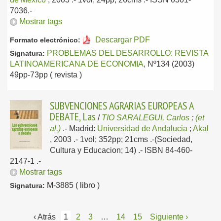
7036.-
Mostrar tags
Descargar PDF
Formato electrónico:
PROBLEMAS DEL DESARROLLO: REVISTA
Signatura:
LATINOAMERICANA DE ECONOMIA
, Nº134 (2003)
49pp-73pp ( revista )
SUBVENCIONES AGRARIAS EUROPEAS A
DEBATE, Las
/
TIO SARALEGUI, Carlos
;
(et
al.)
.-
Madrid:
Universidad de Andalucia
;
Akal
, 2003
.- 1vol; 352pp; 21cms .-(Sociedad,
Cultura y Educacion; 14) .- ISBN 84-460-
2147-1 .-
Mostrar tags
M-3885 ( libro )
Signatura:
‹ Atrás
1
2
3
…
14
15
Siguiente ›