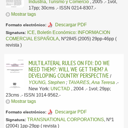
Industria, Turismo y Comercio
, 2005
.- 1vol,
17pp; 30cms .- ISSN 0214-8307.-
Mostrar tags
Descargar PDF
Formato electrónico:
ICE, Boletín Económico: INFORMACION
Signatura:
COMERCIAL ESPAÑOLA
, Nº2845 (2005) 29pp-46pp (
revista )
MULTILATERAL RULES ON FDI: DO WE
NEED THEM?: WILL WE GET THEM? A
DEVELOPING COUNTRY PERSPECTIVE
/
YOUNG, Stephen
;
TAVARES, Ana Teresa
.-
New York:
UNCTAD
, 2004
.- 1vol; 29pp;
23cms .- ISSN 1014-9562.-
Mostrar tags
Descargar PDF
Formato electrónico:
TRANSNATIONAL CORPORATIONS
, Nº1
Signatura:
(2004) 1pp-29pp ( revista )