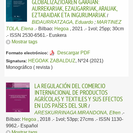
GLOBALIZAZIOAREN GARAIAN:
AURREKARIAK, EZAUGARRIAK, ARAUAK,
EZTABAIDAK ETA INGURUMARIAK
/
BIDAURRATZAGA, Eduardo
;
MARTINEZ
TOLA, Elena
.-
Bilbao:
Hegoa
, 2021
.- 1vol; 25pp; 30cm
.- ISSN 2530-6561.-
Euskera
Mostrar tags
Descargar PDF
Formato electrónico:
HEGOAK ZABALDUZ
, Nº24 (2021)
Signatura:
Monográfico ( revista )
LA REGULACIÓN DEL COMERCIO
INTERNACIONAL DE PRODUCTOS
AGRÍCOLAS Y TEXTILES Y SUS EFECTOS
EN LOS PAÍSES DEL SUR
/
ARESKURRINAGA MIRANDONA, Efren
.-
Bilbao:
Hegoa
, 2018
.- 1vol; 53pp; 27cms .- ISSN 1130-
9962.-
Español
Mostrar tags