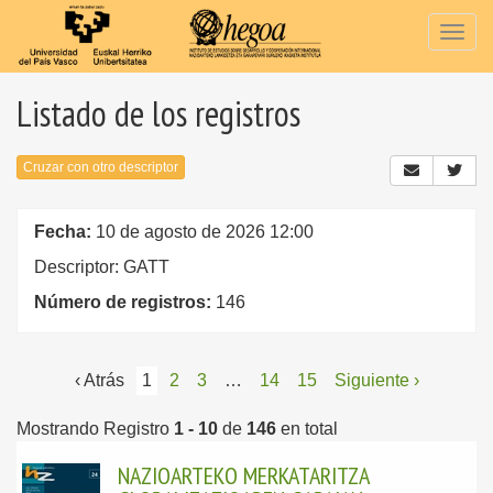
Togg
navig
Listado de los registros
Cruzar con otro descriptor
Fecha:
10 de agosto de 2026 12:00
Descriptor: GATT
Número de registros:
146
‹ Atrás
1
2
3
…
14
15
Siguiente ›
Mostrando Registro
1 - 10
de
146
en total
NAZIOARTEKO MERKATARITZA