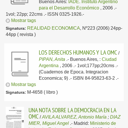
Buenos Aires:
IADE. Instituto Argentino
para el Desarrollo Económico
, 2006
.-
1vol; 22pp; 22cms .- ISSN 0325-1926.-
Mostrar tags
REALIDAD ECONOMICA
, Nº223 (2006) 24pp-
Signatura:
44pp ( revista )
LOS DERECHOS HUMANOS Y LA OMC
/
PIPAN, Anita
.-
Buenos Aires, :
Ciudad
Argentina
, 2006
.- 1vol;177pp;20cms .-
(Cuadernos de Epoca. Integracion
Economica; 9) .- ISBN 84-95823-63-2 .-
Mostrar tags
M-4658 ( libro )
Signatura:
UNA NOTA SOBRE LA DEMOCRACIA EN LA
OMC
/
AVILA ALVAREZ, Antonio María
;
DIAZ
MIER, Miguel Angel
.-
Madrid:
Ministerio de