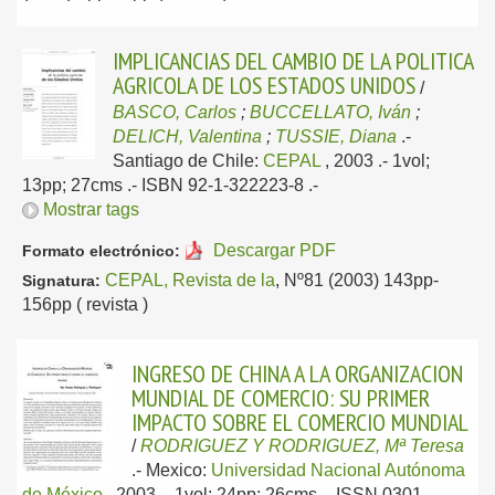
IMPLICANCIAS DEL CAMBIO DE LA POLITICA
AGRICOLA DE LOS ESTADOS UNIDOS
/
BASCO, Carlos
;
BUCCELLATO, Iván
;
DELICH, Valentina
;
TUSSIE, Diana
.-
Santiago de Chile:
CEPAL
, 2003
.- 1vol;
13pp; 27cms .- ISBN 92-1-322223-8 .-
Mostrar tags
Descargar PDF
Formato electrónico:
CEPAL, Revista de la
, Nº81 (2003) 143pp-
Signatura:
156pp ( revista )
INGRESO DE CHINA A LA ORGANIZACION
MUNDIAL DE COMERCIO: SU PRIMER
IMPACTO SOBRE EL COMERCIO MUNDIAL
/
RODRIGUEZ Y RODRIGUEZ, Mª Teresa
.-
Mexico:
Universidad Nacional Autónoma
de México
, 2003
.- 1vol; 24pp; 26cms .- ISSN 0301-