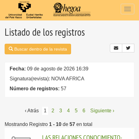
Togg
navig
Listado de los registros
Buscar dentro de la revista
Fecha:
09 de agosto de 2026 16:39
Signatura(revista): NOVA AFRICA
Número de registros:
57
‹ Atrás
1
2
3
4
5
6
Siguiente ›
Mostrando Registro
1 - 10
de
57
en total
LAS RELACIONES CONOCIMIENTO-