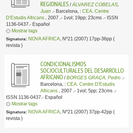
REGIONALES
/
ÁLVAREZ COBELAS,
Juan
.-
Barcelona, :
CEA. Centre
D'Estudis Africans
, 2007
.- 1vol; 19pp; 23cms .- ISSN
1136-0437.-
Español
Mostrar tags
NOVA AFRICA
, Nº21 (2007) 17pp-36pp (
Signatura:
revista )
CONDICIONALISMOS
SOCIOCULTURALES DEL DESARROLLO
AFRICANO
/
BORGES GRAÇA, Pedro
.-
Barcelona, :
CEA. Centre D'Estudis
Africans
, 2007
.- 1vol; 5pp; 23cms .-
ISSN 1136-0437.-
Español
Mostrar tags
NOVA AFRICA
, Nº21 (2007) 37pp-42pp (
Signatura:
revista )