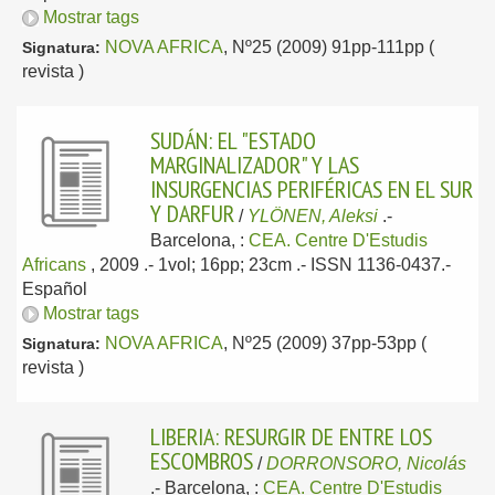
Mostrar tags
NOVA AFRICA
, Nº25 (2009) 91pp-111pp (
Signatura:
revista )
SUDÁN: EL "ESTADO
MARGINALIZADOR" Y LAS
INSURGENCIAS PERIFÉRICAS EN EL SUR
Y DARFUR
/
YLÖNEN, Aleksi
.-
Barcelona, :
CEA. Centre D'Estudis
Africans
, 2009
.- 1vol; 16pp; 23cm .- ISSN 1136-0437.-
Español
Mostrar tags
NOVA AFRICA
, Nº25 (2009) 37pp-53pp (
Signatura:
revista )
LIBERIA: RESURGIR DE ENTRE LOS
ESCOMBROS
/
DORRONSORO, Nicolás
.-
Barcelona, :
CEA. Centre D'Estudis