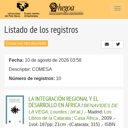
Togg
navig
Listado de los registros
Cruzar con otro descriptor
Fecha:
10 de agosto de 2026 03:58
Descriptor: COMESA
Número de registros:
10
LA INTEGRACIÓN REGIONAL Y EL
DESARROLLO EN ÁFRICA
/
BENAVIDES DE
LA VEGA, Lourdes
;
(et al.)
.-
Madrid:
Los
Libros de la Catarata
;
Casa África
, 2009
.-
1vol; 187pp; 21cm .-(Catarata; 315) .- ISBN