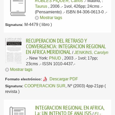
ROBLES PIQUER, Carlos
.-
Madrid, :
Taurus
, 2006
.- 1vol, 426pp; 24cms .-
(Pensamiento) .- ISBN 84-306-0613-0 .-
Mostrar tags
M-4479 ( libro )
Signatura:
RECUPERACION DEL RETRASO Y
CONVERGENCIA: INTEGRACION REGIONAL
EN AFRICA MERIDIONAL
/
JENKINS, Carolyn
.-
New York:
PNUD
, 2003
.- 1vol; 17pp;
23cms .- ISSN 1010-4437.-
Mostrar tags
Descargar PDF
Formato electrónico:
COOPERACION SUR
, Nº (2003) 4pp-21pp (
Signatura:
revista )
INTEGRACION REGIONAL EN AFRICA,
La: UN INTENTO DE ANALISIS
/
EL-