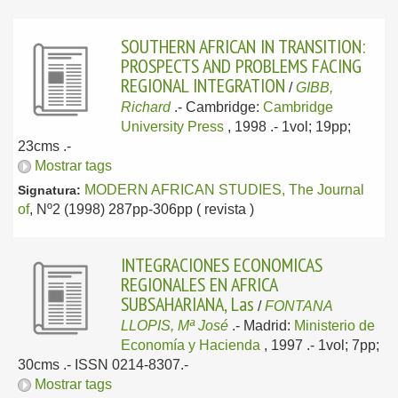
SOUTHERN AFRICAN IN TRANSITION:
PROSPECTS AND PROBLEMS FACING
REGIONAL INTEGRATION
/
GIBB,
Richard
.-
Cambridge:
Cambridge
University Press
, 1998
.- 1vol; 19pp;
23cms .-
Mostrar tags
MODERN AFRICAN STUDIES, The Journal
Signatura:
of
, Nº2 (1998) 287pp-306pp ( revista )
INTEGRACIONES ECONOMICAS
REGIONALES EN AFRICA
SUBSAHARIANA, Las
/
FONTANA
LLOPIS, Mª José
.-
Madrid:
Ministerio de
Economía y Hacienda
, 1997
.- 1vol; 7pp;
30cms .- ISSN 0214-8307.-
Mostrar tags