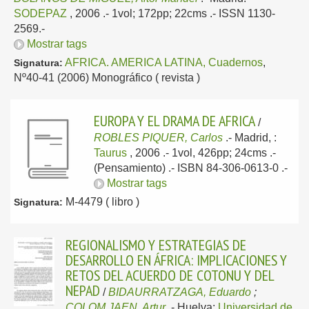
SODEPAZ
, 2006
.- 1vol; 172pp; 22cms .- ISSN 1130-
2569.-
Mostrar tags
AFRICA. AMERICA LATINA, Cuadernos
,
Signatura:
Nº40-41 (2006) Monográfico ( revista )
EUROPA Y EL DRAMA DE AFRICA
/
ROBLES PIQUER, Carlos
.-
Madrid, :
Taurus
, 2006
.- 1vol, 426pp; 24cms .-
(Pensamiento) .- ISBN 84-306-0613-0 .-
Mostrar tags
M-4479 ( libro )
Signatura:
REGIONALISMO Y ESTRATEGIAS DE
DESARROLLO EN ÁFRICA: IMPLICACIONES Y
RETOS DEL ACUERDO DE COTONU Y DEL
NEPAD
/
BIDAURRATZAGA, Eduardo
;
COLOM JAEN, Artur
.-
Huelva:
Universidad de