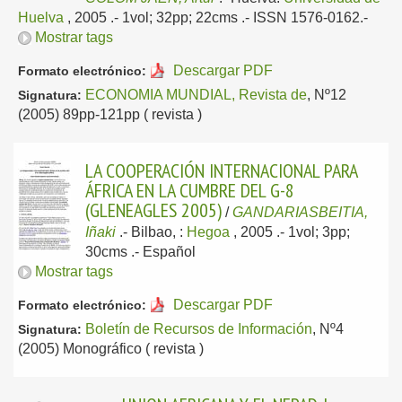
Huelva
, 2005
.- 1vol; 32pp; 22cms .- ISSN 1576-0162.-
Mostrar tags
Descargar PDF
Formato electrónico:
ECONOMIA MUNDIAL, Revista de
, Nº12
Signatura:
(2005) 89pp-121pp ( revista )
LA COOPERACIÓN INTERNACIONAL PARA
ÁFRICA EN LA CUMBRE DEL G-8
(GLENEAGLES 2005)
/
GANDARIASBEITIA,
Iñaki
.-
Bilbao, :
Hegoa
, 2005
.- 1vol; 3pp;
30cms .-
Español
Mostrar tags
Descargar PDF
Formato electrónico:
Boletín de Recursos de Información
, Nº4
Signatura:
(2005) Monográfico ( revista )