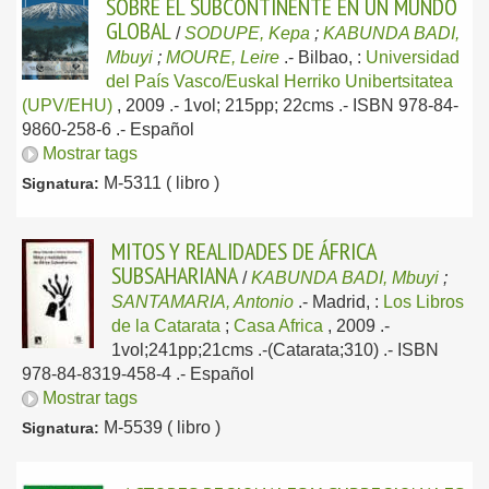
SOBRE EL SUBCONTINENTE EN UN MUNDO
GLOBAL
/
SODUPE, Kepa
;
KABUNDA BADI,
Mbuyi
;
MOURE, Leire
.-
Bilbao, :
Universidad
del País Vasco/Euskal Herriko Unibertsitatea
(UPV/EHU)
, 2009
.- 1vol; 215pp; 22cms .- ISBN 978-84-
9860-258-6 .-
Español
Mostrar tags
M-5311 ( libro )
Signatura:
MITOS Y REALIDADES DE ÁFRICA
SUBSAHARIANA
/
KABUNDA BADI, Mbuyi
;
SANTAMARIA, Antonio
.-
Madrid, :
Los Libros
de la Catarata
;
Casa Africa
, 2009
.-
1vol;241pp;21cms .-(Catarata;310) .- ISBN
978-84-8319-458-4 .-
Español
Mostrar tags
M-5539 ( libro )
Signatura: