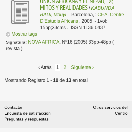
UNION AFRICANA Y EL NEPAD, La;
MITOS Y REALIDADES
/
KABUNDA
BADI, Mbuyi
.-
Barcelona, :
CEA. Centre
D'Estudis Africans
, 2005
.- 1vol;
15pp;23cms .- ISSN 1136-0437.-
Mostrar tags
NOVA AFRICA
, Nº16 (2005) 33pp-48pp (
Signatura:
revista )
‹ Atrás
1
2
Siguiente ›
Mostrando Registro
1 - 10
de
13
en total
Contactar
Otros servicios del
Encuesta de satisfacción
Centro
Preguntas y respuestas