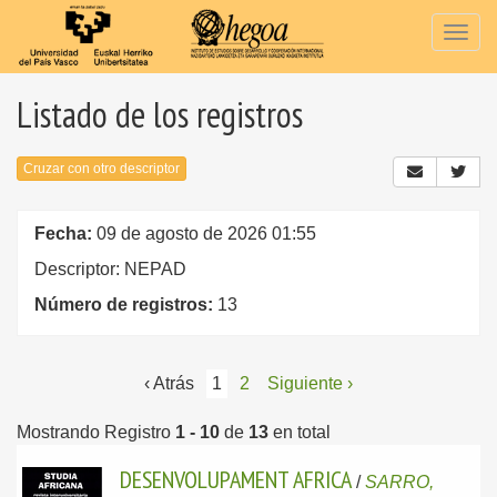
Togg
navig
Listado de los registros
Cruzar con otro descriptor
Fecha:
09 de agosto de 2026 01:55
Descriptor: NEPAD
Número de registros:
13
‹ Atrás
1
2
Siguiente ›
Mostrando Registro
1 - 10
de
13
en total
DESENVOLUPAMENT AFRICA
/
SARRO,