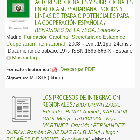
ACTORES REGIONALES Y SUBREGIONALES
EN ÁFRICA SUBSAHARIANA : SOCIOS Y
LÍNEAS DE TRABAJO POTENCIALES PARA
LA COOPERACIÓN ESPAÑOLA
/
BENAVIDES DE LA VEGA, Lourdes
.-
Madrid:
Fundación Carolina
;
Secretaria de Estado de
Cooperacion Internacional
, 2008
.- 1vol; 191pp; 24cms .-
(Documento de trabajo; 19) .- ISSN 1885-866-X.-
Español
Mostrar tags
Descargar PDF
Formato electrónico:
M-4848 ( libro )
Signatura:
LOS PROCESOS DE INTEGRACION
REGIONALES
/
BIDAURRATZAGA,
Eduardo
;
HIJAZI, Ahmed
;
KABUNDA
BADI, Mbuyi
;
TSHIBAMBE, Ngoie
;
MARTINEZ, Osvaldo
;
FERNANDEZ
DURAN, Ramón
;
RUIZ DIAZ BALBUENA, Hugo
;
BOLAÑOS DE MIGUEL, Aitor Manuel
.-
Madrid: