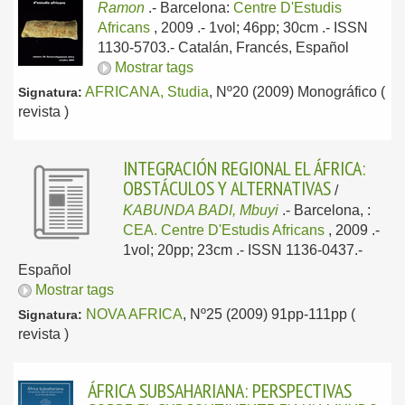
Ramon
.-
Barcelona:
Centre D'Estudis
Africans
, 2009
.- 1vol; 46pp; 30cm .- ISSN
1130-5703.-
Catalán, Francés, Español
Mostrar tags
AFRICANA, Studia
, Nº20 (2009) Monográfico (
Signatura:
revista )
INTEGRACIÓN REGIONAL EL ÁFRICA:
OBSTÁCULOS Y ALTERNATIVAS
/
KABUNDA BADI, Mbuyi
.-
Barcelona, :
CEA. Centre D'Estudis Africans
, 2009
.-
1vol; 20pp; 23cm .- ISSN 1136-0437.-
Español
Mostrar tags
NOVA AFRICA
, Nº25 (2009) 91pp-111pp (
Signatura:
revista )
ÁFRICA SUBSAHARIANA: PERSPECTIVAS