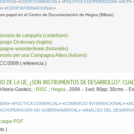
CÍFICO
> <
COOP.COMERCIAL
> <
POLÍTICA COOPERACIÓN
> <
ACP
> 
S
> <
COOP.INTERNACIONAL
>
e en papel en el Centro de Documentación de Hegoa (Bilbao).
ionario de campaña (castellano)
aign Dictionary (inglés)
pagne-woordenboek (holandés)
onario per una Campagna Attiva (italiano)
/2009 ( referencia )
IO DE LA UE, ¿SON INSTRUMENTOS DE DESARROLLO?: CUA
Vitoria-Gasteiz, :
RISC
;
Hegoa
, 2009
.- 1vol; 90pp; 30cms .-
Es
NDIA
> <
POLÍTICA COMERCIAL
> <
COMERCIO INTERNACIONAL
> <
A
<
COOPERACIÓN NO GUBERNAMENTAL
> <
ANÁLISIS DEL DESARR
cargar PDF
o )