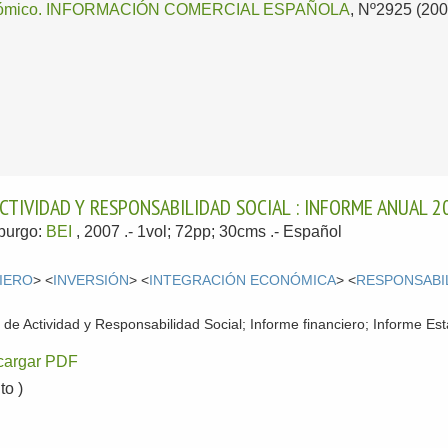
conómico. INFORMACIÓN COMERCIAL ESPAÑOLA
, Nº2925 (2007
ACTIVIDAD Y RESPONSABILIDAD SOCIAL : INFORME ANUAL 2
burgo:
BEI
, 2007
.- 1vol; 72pp; 30cms .-
Español
IERO
> <
INVERSIÓN
> <
INTEGRACIÓN ECONÓMICA
> <
RESPONSABI
 Actividad y Responsabilidad Social; Informe financiero; Informe Est
cargar PDF
o )