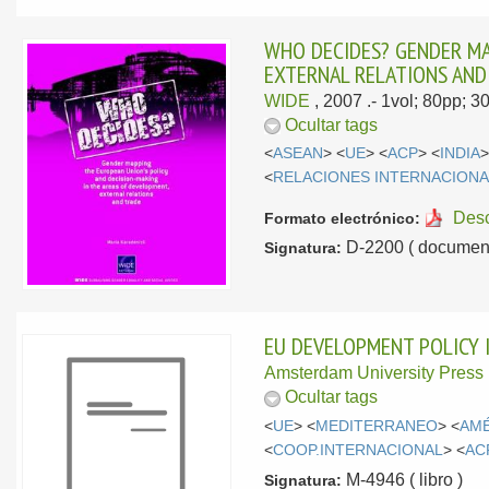
WHO DECIDES? GENDER MA
EXTERNAL RELATIONS AND
WIDE
, 2007
.- 1vol; 80pp; 3
Ocultar tags
<
ASEAN
> <
UE
> <
ACP
> <
INDIA
>
<
RELACIONES INTERNACION
Des
Formato electrónico:
D-2200 ( document
Signatura:
EU DEVELOPMENT POLICY 
Amsterdam University Press
Ocultar tags
<
UE
> <
MEDITERRANEO
> <
AMÉ
<
COOP.INTERNACIONAL
> <
AC
M-4946 ( libro )
Signatura: