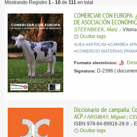
Mostrando Registro
1 - 10
de
111
en total
COMERCIAR CON EUROPA: ¿
DE ASOCIACIÓN ECONÓMICA 
STEENBEEK, Marij
.-
Vitori
Ocultar tags
<
UE
> <
AFRICA
> <
CARIBE
> <
PA
<
COMERCIO MATERIAS PRIM
Des
Formato electrónico:
D-2396 ( document
Signatura:
Diccionario de campaña: C
ACP
/
ARGIBAY, Miguel
;
CE
ISBN 978-84-89916-28-9 .-
E
Ocultar tags