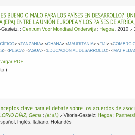
ES BUENO O MALO PARA LOS PAÍSES EN DESARROLLO?: UN
(EPA) ENTRE LA UNIÓN EUROPEA Y LOS PAÍSES DE AFRÍCA,
a-Gasteiz, :
Centrum Voor Mondiaal Onderwijs
;
Hegoa
, 2010
.-
CÍFICO
> <
TANZANIA
> <
GHANA
> <
MAURITANIA
> <
FIJI
> <
COMERCIO
AS
> <
PESCA
> <
AGUA
> <
EDUCACIÓN AL DESARROLLO
> <
MAT.PED
cargar PDF
o )
onceptos clave para el debate sobre los acuerdos de asoci
LORIO DÍAZ, Gema
;
(et al.)
.-
Vitoria-Gasteiz:
Hegoa
;
Partners
spañol, Inglés, Italiano, Holandés