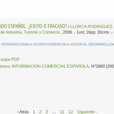
ADO ESPAÑOL: ¿EXITO O FRACASO?
/
LLORCA RODRIGUEZ, 
o de Industria, Turismo y Comercio
, 2006
.- 1vol; 16pp; 30cms .
 INTERNACIONAL
> <
COOP.COMERCIAL
> <
COOP.AL DESARROLLO
cargar PDF
conómico: INFORMACION COMERCIAL ESPAÑOLA
, Nº2890 (200
‹ Atrás
1
2
3
…
11
12
Siguiente ›