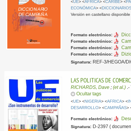
<
UE
> <
AFRICA
> <
CARIBE
> <
PA
ECONÓMICA
> <
DICCIONARIO
Versión en castellano disponibl
Dicc
Formato electrónico:
Camp
Formato electrónico:
Cam
Formato electrónico:
Dizi
Formato electrónico:
REF-3/HEGOA/DICC
Signatura:
LAS POLITICAS DE COMERC
RICHARDS, Dave
;
(et al.)
.-
Ocultar tags
<
UE
> <
NIGERIA
> <
AFRICA
> <
I
DESARROLLO
> <
CAMPAÑAS
> 
Des
Formato electrónico:
D-2397 ( document
Signatura: