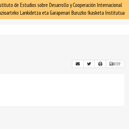
stituto de Estudios sobre Desarrollo y Cooperación Internacional
zioarteko Lankidetza eta Garapenari Buruzko Ikasketa Institutua
RTF