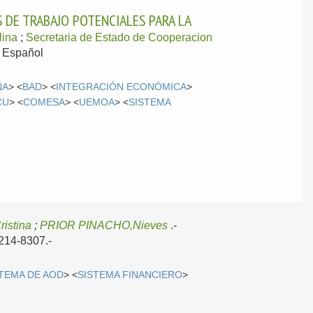
S DE TRABAJO POTENCIALES PARA LA
lina
;
Secretaria de Estado de Cooperacion
-
Español
ÑA
> <
BAD
> <
INTEGRACIÓN ECONÓMICA
>
CU
> <
COMESA
> <
UEMOA
> <
SISTEMA
istina
;
PRIOR PINACHO,Nieves
.-
0214-8307.-
STEMA DE AOD
> <
SISTEMA FINANCIERO
>