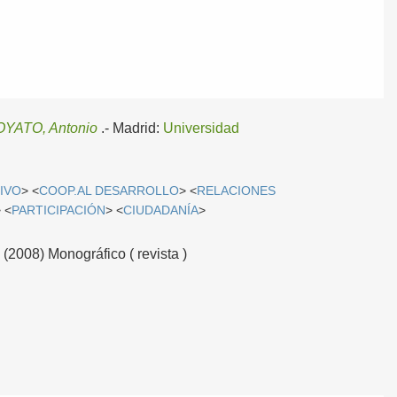
ATO, Antonio
.-
Madrid:
Universidad
IVO
> <
COOP.AL DESARROLLO
> <
RELACIONES
 <
PARTICIPACIÓN
> <
CIUDADANÍA
>
008) Monográfico ( revista )