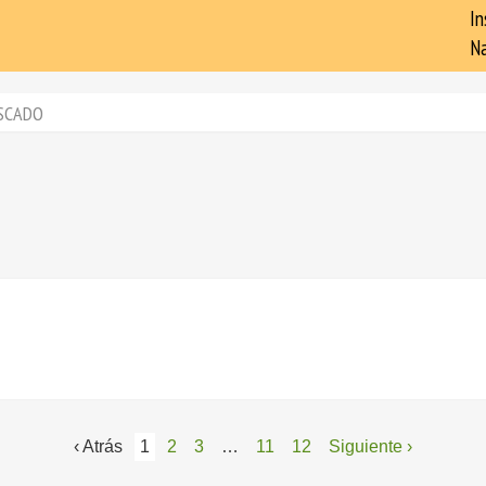
In
Na
SCADO
‹ Atrás
1
2
3
…
11
12
Siguiente ›