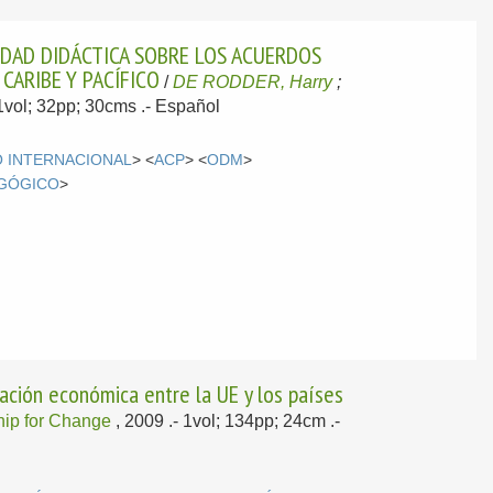
IDAD DIDÁCTICA SOBRE LOS ACUERDOS
 CARIBE Y PACÍFICO
/
DE RODDER, Harry
;
 1vol; 32pp; 30cms .-
Español
 INTERNACIONAL
> <
ACP
> <
ODM
>
AGÓGICO
>
ación económica entre la UE y los países
hip for Change
, 2009
.- 1vol; 134pp; 24cm .-