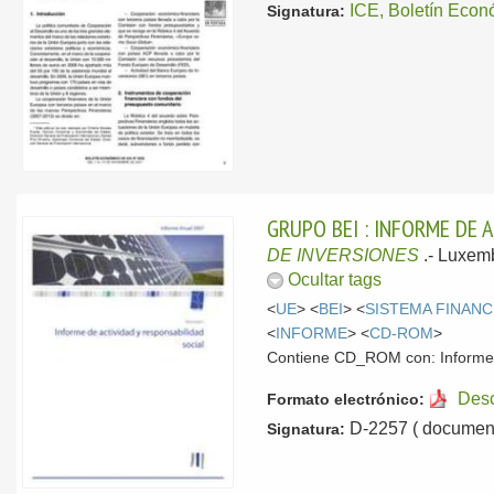
ICE, Boletín E
Signatura:
GRUPO BEI : INFORME DE 
DE INVERSIONES
.-
Luxem
Ocultar tags
<
UE
> <
BEI
> <
SISTEMA FINANC
<
INFORME
> <
CD-ROM
>
Contiene CD_ROM con: Informe de
Des
Formato electrónico:
D-2257 ( document
Signatura: