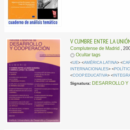
V CUMBRE ENTRE LA UNIÓN
Complutense de Madrid
, 20
Ocultar tags
<
UE
> <
AMÉRICA LATINA
> <
CA
INTERNACIONALES
> <
POLÍTI
<
COOP.EDUCATIVA
> <
INTEGR
DESARROLLO Y C
Signatura: