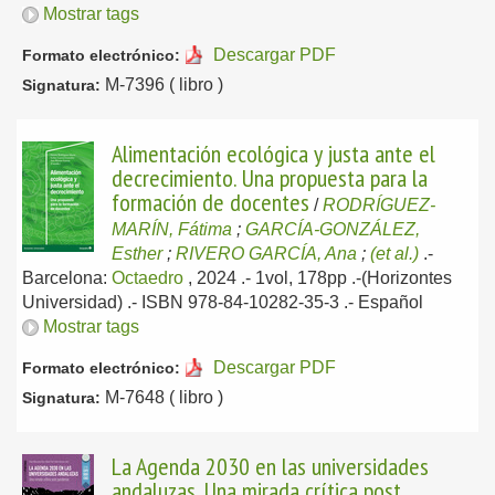
Mostrar tags
Descargar PDF
Formato electrónico:
M-7396 ( libro )
Signatura:
Alimentación ecológica y justa ante el
decrecimiento. Una propuesta para la
formación de docentes
/
RODRÍGUEZ-
MARÍN, Fátima
;
GARCÍA-GONZÁLEZ,
Esther
;
RIVERO GARCÍA, Ana
;
(et al.)
.-
Barcelona:
Octaedro
, 2024
.- 1vol, 178pp .-(Horizontes
Universidad) .- ISBN 978-84-10282-35-3 .-
Español
Mostrar tags
Descargar PDF
Formato electrónico:
M-7648 ( libro )
Signatura:
La Agenda 2030 en las universidades
andaluzas. Una mirada crítica post