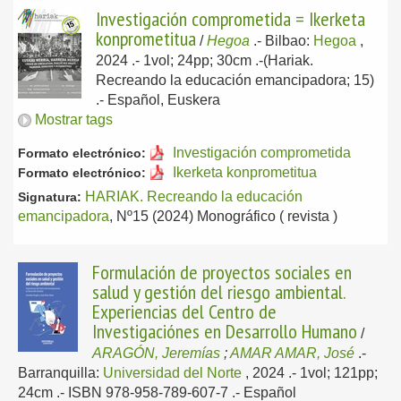
Investigación comprometida = Ikerketa
konprometitua
/
Hegoa
.-
Bilbao:
Hegoa
,
2024
.- 1vol; 24pp; 30cm .-(Hariak.
Recreando la educación emancipadora; 15)
.-
Español, Euskera
Mostrar tags
Investigación comprometida
Formato electrónico:
Ikerketa konprometitua
Formato electrónico:
HARIAK. Recreando la educación
Signatura:
emancipadora
, Nº15 (2024) Monográfico ( revista )
Formulación de proyectos sociales en
salud y gestión del riesgo ambiental.
Experiencias del Centro de
Investigaciónes en Desarrollo Humano
/
ARAGÓN, Jeremías
;
AMAR AMAR, José
.-
Barranquilla:
Universidad del Norte
, 2024
.- 1vol; 121pp;
24cm .- ISBN 978-958-789-607-7 .-
Español