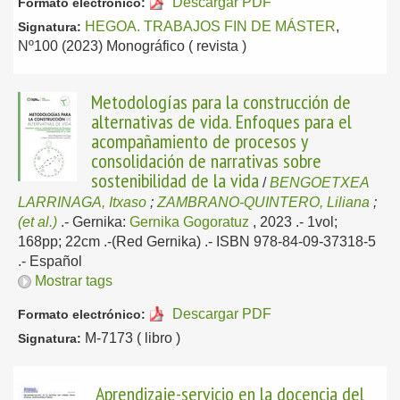
Descargar PDF
Formato electrónico:
HEGOA. TRABAJOS FIN DE MÁSTER
,
Signatura:
Nº100 (2023) Monográfico ( revista )
Metodologías para la construcción de
alternativas de vida. Enfoques para el
acompañamiento de procesos y
consolidación de narrativas sobre
sostenibilidad de la vida
/
BENGOETXEA
LARRINAGA, Itxaso
;
ZAMBRANO-QUINTERO, Liliana
;
(et al.)
.-
Gernika:
Gernika Gogoratuz
, 2023
.- 1vol;
168pp; 22cm .-(Red Gernika) .- ISBN 978-84-09-37318-5
.-
Español
Mostrar tags
Descargar PDF
Formato electrónico:
M-7173 ( libro )
Signatura:
Aprendizaje-servicio en la docencia del