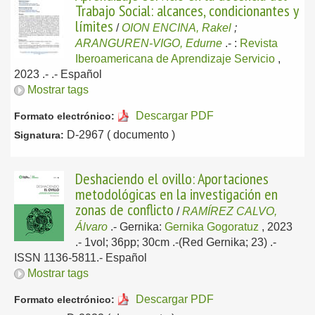
Trabajo Social: alcances, condicionantes y
límites
/
OION ENCINA, Rakel
;
ARANGUREN-VIGO, Edurne
.-
:
Revista
Iberoamericana de Aprendizaje Servicio
,
2023
.- .-
Español
Mostrar tags
Descargar PDF
Formato electrónico:
D-2967 ( documento )
Signatura:
Deshaciendo el ovillo: Aportaciones
metodológicas en la investigación en
zonas de conflicto
/
RAMÍREZ CALVO,
Álvaro
.-
Gernika:
Gernika Gogoratuz
, 2023
.- 1vol; 36pp; 30cm .-(Red Gernika; 23) .-
ISSN 1136-5811.-
Español
Mostrar tags
Descargar PDF
Formato electrónico: