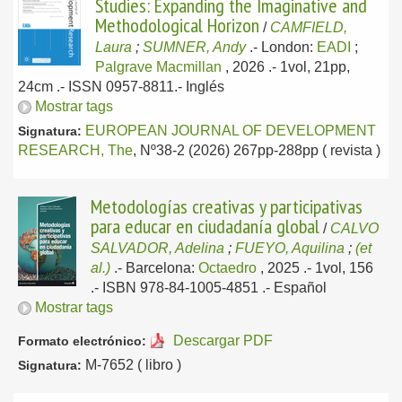
Studies: Expanding the Imaginative and
Methodological Horizon
/
CAMFIELD,
Laura
;
SUMNER, Andy
.-
London:
EADI
;
Palgrave Macmillan
, 2026
.- 1vol, 21pp,
24cm .- ISSN 0957-8811.-
Inglés
Mostrar tags
EUROPEAN JOURNAL OF DEVELOPMENT
Signatura:
RESEARCH, The
, Nº38-2 (2026) 267pp-288pp ( revista )
Metodologías creativas y participativas
para educar en ciudadanía global
/
CALVO
SALVADOR, Adelina
;
FUEYO, Aquilina
;
(et
al.)
.-
Barcelona:
Octaedro
, 2025
.- 1vol, 156
.- ISBN 978-84-1005-4851 .-
Español
Mostrar tags
Descargar PDF
Formato electrónico:
M-7652 ( libro )
Signatura: