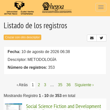
Togg
navig
Listado de los registros
Cruzar con otro descriptor
Fecha:
10 de agosto de 2026 06:38
Descriptor: METODOLOGÍA
Número de registros:
353
‹ Atrás
1
2
3
…
35
36
Siguiente ›
Mostrando Registro
1 - 10
de
353
en total
Social Science Fiction and Development