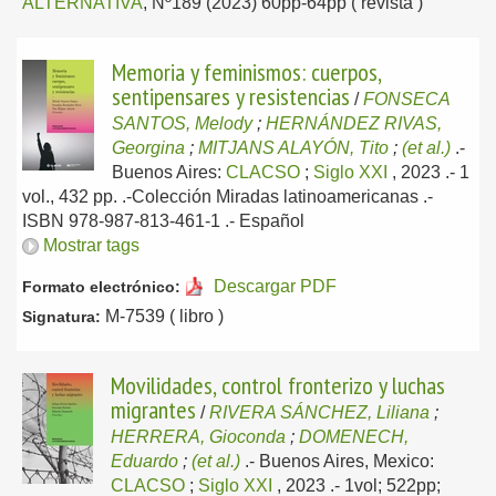
ALTERNATIVA
, Nº189 (2023) 60pp-64pp ( revista )
Memoria y feminismos: cuerpos,
sentipensares y resistencias
/
FONSECA
SANTOS, Melody
;
HERNÁNDEZ RIVAS,
Georgina
;
MITJANS ALAYÓN, Tito
;
(et al.)
.-
Buenos Aires:
CLACSO
;
Siglo XXI
, 2023
.- 1
vol., 432 pp. .-Colección Miradas latinoamericanas .-
ISBN 978-987-813-461-1 .-
Español
Mostrar tags
Descargar PDF
Formato electrónico:
M-7539 ( libro )
Signatura:
Movilidades, control fronterizo y luchas
migrantes
/
RIVERA SÁNCHEZ, Liliana
;
HERRERA, Gioconda
;
DOMENECH,
Eduardo
;
(et al.)
.-
Buenos Aires, Mexico:
CLACSO
;
Siglo XXI
, 2023
.- 1vol; 522pp;