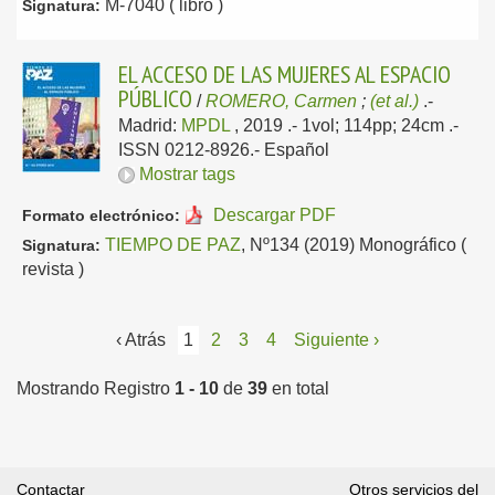
M-7040 ( libro )
Signatura:
EL ACCESO DE LAS MUJERES AL ESPACIO
PÚBLICO
/
ROMERO, Carmen
;
(et al.)
.-
Madrid:
MPDL
, 2019
.- 1vol; 114pp; 24cm .-
ISSN 0212-8926.-
Español
Mostrar tags
Descargar PDF
Formato electrónico:
TIEMPO DE PAZ
, Nº134 (2019) Monográfico (
Signatura:
revista )
‹ Atrás
1
2
3
4
Siguiente ›
Mostrando Registro
1 - 10
de
39
en total
Contactar
Otros servicios del