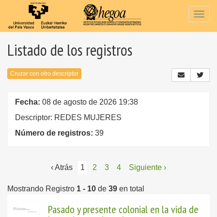
Togg
navig
Listado de los registros
Cruzar con otro descriptor
Fecha:
08 de agosto de 2026 19:38
Descriptor: REDES MUJERES
Número de registros:
39
‹ Atrás
1
2
3
4
Siguiente ›
Mostrando Registro
1 - 10
de
39
en total
Pasado y presente colonial en la vida de