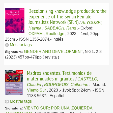
Decolonising knowledge production: the
experience of the Syrian Female
Journalists Network (SFJN)
/
ALYOUSFI,
Hayma
;
SABBAGH, Rand
.-
Oxford:
OXFAM
;
Routledge
, 2023
.- 1vol; 20pp;
25cm .- ISSN 1355-2074.-
Inglés
Mostrar tags
GENDER AND DEVELOPMENT
, Nº31: 2-3
Signatura:
(2023) 457pp-476pp ( revista )
Madres andantes. Testimonios de
maternidades migrantes
/
CASTILLO,
Claudia
;
BOURGEOIS, Catherine
.-
Madrid:
Viento Sur
, 2023
.- 1vol; 5pp; 24cm .- ISSN
1133-5637.-
Español
Mostrar tags
VIENTO SUR: POR UNA IZQUIERDA
Signatura: