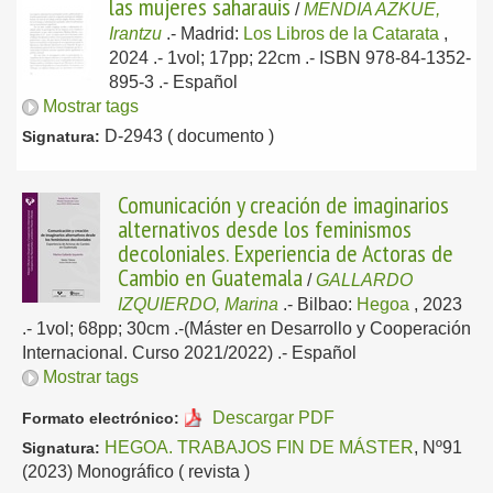
las mujeres saharauis
/
MENDIA AZKUE,
Irantzu
.-
Madrid:
Los Libros de la Catarata
,
2024
.- 1vol; 17pp; 22cm .- ISBN 978-84-1352-
895-3 .-
Español
Mostrar tags
D-2943 ( documento )
Signatura:
Comunicación y creación de imaginarios
alternativos desde los feminismos
decoloniales. Experiencia de Actoras de
Cambio en Guatemala
/
GALLARDO
IZQUIERDO, Marina
.-
Bilbao:
Hegoa
, 2023
.- 1vol; 68pp; 30cm .-(Máster en Desarrollo y Cooperación
Internacional. Curso 2021/2022) .-
Español
Mostrar tags
Descargar PDF
Formato electrónico:
HEGOA. TRABAJOS FIN DE MÁSTER
, Nº91
Signatura:
(2023) Monográfico ( revista )