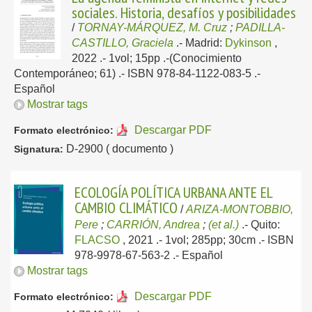
sociales. Historia, desafíos y posibilidades
/
TORNAY-MÁRQUEZ, M. Cruz
;
PADILLA-
CASTILLO, Graciela
.-
Madrid:
Dykinson
,
2022
.- 1vol; 15pp .-(Conocimiento
Contemporáneo; 61) .- ISBN 978-84-1122-083-5 .-
Español
Mostrar tags
Descargar PDF
Formato electrónico:
D-2900 ( documento )
Signatura:
ECOLOGÍA POLÍTICA URBANA ANTE EL
CAMBIO CLIMÁTICO
/
ARIZA-MONTOBBIO,
Pere
;
CARRIÓN, Andrea
;
(et al.)
.-
Quito:
FLACSO
, 2021
.- 1vol; 285pp; 30cm .- ISBN
978-9978-67-563-2 .-
Español
Mostrar tags
Descargar PDF
Formato electrónico: