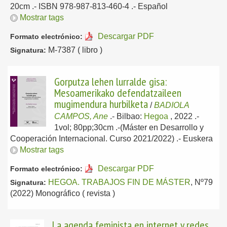
20cm .- ISBN 978-987-813-460-4 .-
Español
Mostrar tags
Descargar PDF
Formato electrónico:
M-7387 ( libro )
Signatura:
Gorputza lehen lurralde gisa:
Mesoamerikako defendatzaileen
mugimendura hurbilketa
/
BADIOLA
CAMPOS, Ane
.-
Bilbao:
Hegoa
, 2022
.-
1vol; 80pp;30cm .-(Máster en Desarrollo y
Cooperación Internacional. Curso 2021/2022) .-
Euskera
Mostrar tags
Descargar PDF
Formato electrónico:
HEGOA. TRABAJOS FIN DE MÁSTER
, Nº79
Signatura:
(2022) Monográfico ( revista )
La agenda feminista en internet y redes