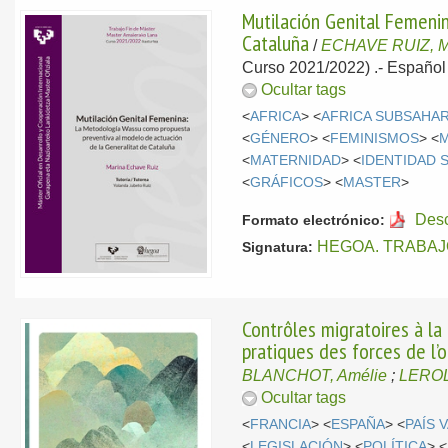
Mutilación Genital Femeni
Cataluña
/
ECHAVE RUIZ, M
Curso 2021/2022) .-
Español
Ocultar tags
<
AFRICA
> <
AFRICA SUBSAHA
<
GÉNERO
> <
FEMINISMOS
> <
<
MATERNIDAD
> <
IDENTIDAD 
<
GRÁFICOS
> <
MASTER
>
Des
Formato electrónico:
HEGOA. TRABAJ
Signatura:
Contrôles migratoires à la
pratiques des forces de l’
BLANCHOT, Amélie
;
LEROL
Ocultar tags
<
FRANCIA
> <
ESPAÑA
> <
PAÍS 
<
LEGISLACIÓN
> <
POLÍTICA
> <