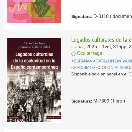
D-3118 ( document
Signatura:
Legados culturales de la 
Icaria
, 2025
.- 1vol; 316pp; 
Ocultar tags
<
ESPAÑA
> <
CATALUNYA
> <
AM
<
RACISMO
> <
COLONIALISMO
Disponible solo en papel en el
M-7609 ( libro )
Signatura: