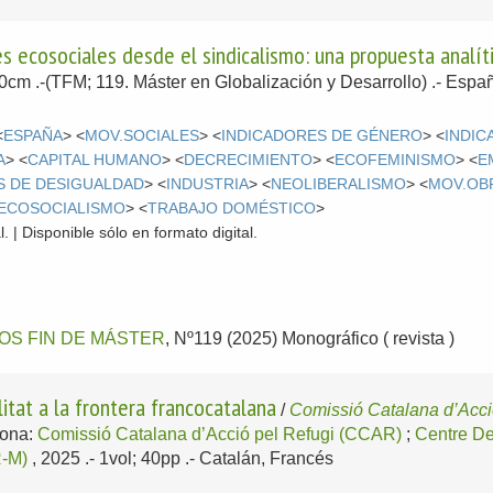
s ecosociales desde el sindicalismo: una propuesta analít
30cm .-(TFM; 119. Máster en Globalización y Desarrollo) .-
Españ
<
ESPAÑA
> <
MOV.SOCIALES
> <
INDICADORES DE GÉNERO
> <
INDI
A
> <
CAPITAL HUMANO
> <
DECRECIMIENTO
> <
ECOFEMINISMO
> <
E
S DE DESIGUALDAD
> <
INDUSTRIA
> <
NEOLIBERALISMO
> <
MOV.OB
ECOSOCIALISMO
> <
TRABAJO DOMÉSTICO
>
. | Disponible sólo en formato digital.
OS FIN DE MÁSTER
, Nº119 (2025) Monográfico ( revista )
alitat a la frontera francocatalana
/
Comissió Catalana d’Acc
lona:
Comissió Catalana d’Acció pel Refugi (CCAR)
;
Centre De
R-M)
, 2025
.- 1vol; 40pp .-
Catalán, Francés