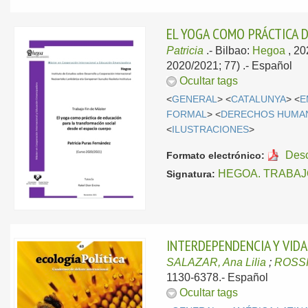
EL YOGA COMO PRÁCTICA 
Patricia
.-
Bilbao:
Hegoa
, 2
2020/2021; 77) .-
Español
Ocultar tags
<
GENERAL
> <
CATALUNYA
> <
E
FORMAL
> <
DERECHOS HUMA
<
ILUSTRACIONES
>
Des
Formato electrónico:
HEGOA. TRABAJ
Signatura:
INTERDEPENDENCIA Y VID
SALAZAR, Ana Lilia
;
ROSSI
1130-6378.-
Español
Ocultar tags