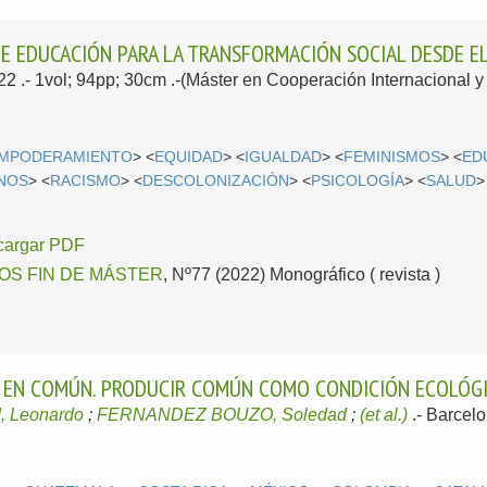
DE EDUCACIÓN PARA LA TRANSFORMACIÓN SOCIAL DESDE E
022
.- 1vol; 94pp; 30cm .-(Máster en Cooperación Internacional
MPODERAMIENTO
> <
EQUIDAD
> <
IGUALDAD
> <
FEMINISMOS
> <
ED
NOS
> <
RACISMO
> <
DESCOLONIZACIÓN
> <
PSICOLOGÍA
> <
SALUD
>
cargar PDF
OS FIN DE MÁSTER
, Nº77 (2022) Monográfico ( revista )
A EN COMÚN. PRODUCIR COMÚN COMO CONDICIÓN ECOLÓGI
, Leonardo
;
FERNANDEZ BOUZO, Soledad
;
(et al.)
.-
Barcel