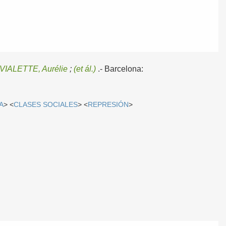
VIALETTE, Aurélie
;
(et ál.)
.-
Barcelona:
A
> <
CLASES SOCIALES
> <
REPRESIÓN
>