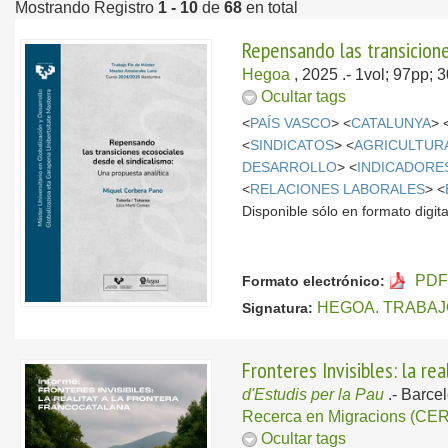
Mostrando Registro
1 - 10
de
68
en total
Repensando las transicione
Hegoa
, 2025
.- 1vol; 97pp; 
Ocultar tags
<
PAÍS VASCO
> <
CATALUNYA
> 
<
SINDICATOS
> <
AGRICULTUR
DESARROLLO
> <
INDICADORE
<
RELACIONES LABORALES
> <
Disponible sólo en formato digital
PDF
Formato electrónico:
HEGOA. TRABAJ
Signatura:
Fronteres Invisibles: la re
d'Estudis per la Pau
.-
Barce
Recerca en Migracions (CE
Ocultar tags