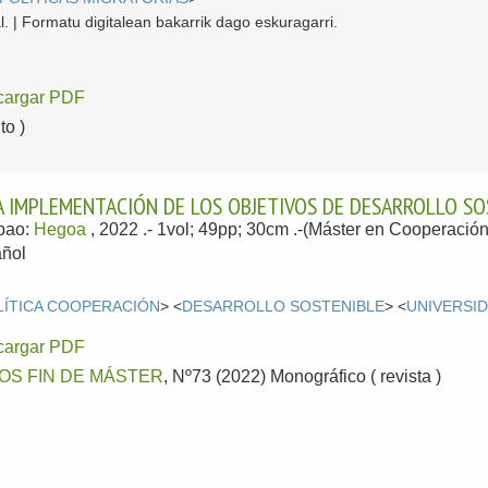
l. | Formatu digitalean bakarrik dago eskuragarri.
cargar PDF
o )
 IMPLEMENTACIÓN DE LOS OBJETIVOS DE DESARROLLO SOS
lbao:
Hegoa
, 2022
.- 1vol; 49pp; 30cm .-(Máster en Cooperació
ñol
LÍTICA COOPERACIÓN
> <
DESARROLLO SOSTENIBLE
> <
UNIVERSI
cargar PDF
OS FIN DE MÁSTER
, Nº73 (2022) Monográfico ( revista )