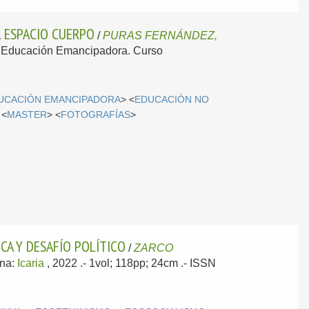
L ESPACIO CUERPO
/
PURAS FERNÁNDEZ,
 y Educación Emancipadora. Curso
UCACIÓN EMANCIPADORA
> <
EDUCACIÓN NO
 <
MASTER
> <
FOTOGRAFÍAS
>
CA Y DESAFÍO POLÍTICO
/
ZARCO
ona:
Icaria
, 2022
.- 1vol; 118pp; 24cm .- ISSN