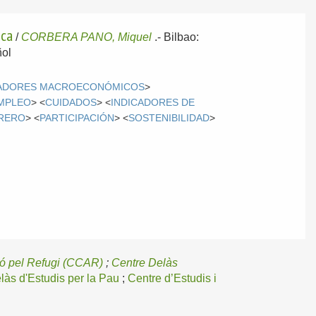
ica
/
CORBERA PANO, Miquel
.-
Bilbao:
ol
CADORES MACROECONÓMICOS
>
MPLEO
> <
CUIDADOS
> <
INDICADORES DE
RERO
> <
PARTICIPACIÓN
> <
SOSTENIBILIDAD
>
ió pel Refugi (CCAR)
;
Centre Delàs
làs d'Estudis per la Pau
;
Centre d’Estudis i