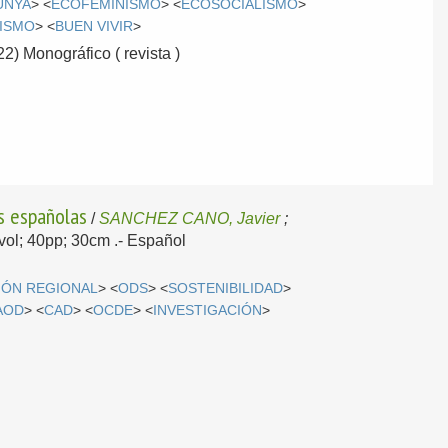
UNYA
> <
ECOFEMINISMO
> <
ECOSOCIALISMO
>
VISMO
> <
BUEN VIVIR
>
22) Monográfico ( revista )
s españolas
/
SANCHEZ CANO, Javier
;
1vol; 40pp; 30cm .-
Español
IÓN REGIONAL
> <
ODS
> <
SOSTENIBILIDAD
>
AOD
> <
CAD
> <
OCDE
> <
INVESTIGACIÓN
>