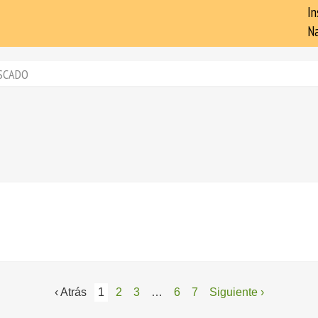
In
Na
SCADO
‹ Atrás
1
2
3
…
6
7
Siguiente ›