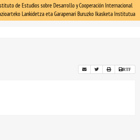
stituto de Estudios sobre Desarrollo y Cooperación Internacional
zioarteko Lankidetza eta Garapenari Buruzko Ikasketa Institutua
RTF