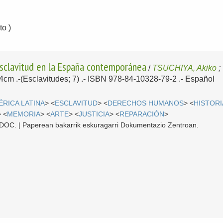
o )
esclavitud en la España contemporánea
/
TSUCHIYA, Akiko
;
24cm .-(Esclavitudes; 7) .- ISBN 978-84-10328-79-2 .-
Español
ÉRICA LATINA
> <
ESCLAVITUD
> <
DERECHOS HUMANOS
> <
HISTORI
> <
MEMORIA
> <
ARTE
> <
JUSTICIA
> <
REPARACIÓN
>
 CDOC. | Paperean bakarrik eskuragarri Dokumentazio Zentroan.