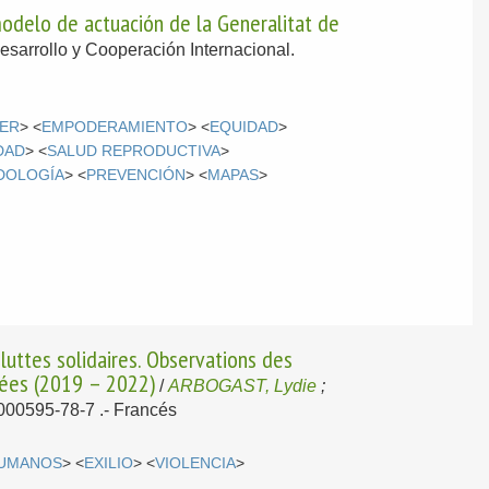
odelo de actuación de la Generalitat de
Desarrollo y Cooperación Internacional.
ER
> <
EMPODERAMIENTO
> <
EQUIDAD
>
DAD
> <
SALUD REPRODUCTIVA
>
DOLOGÍA
> <
PREVENCIÓN
> <
MAPAS
>
 luttes solidaires. Observations des
ilées (2019 – 2022)
/
ARBOGAST, Lydie
;
9000595-78-7 .-
Francés
UMANOS
> <
EXILIO
> <
VIOLENCIA
>