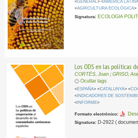
<
GENERAL
> <
AMÉRICA LATIN
<
AGRICULTURA ECOLÓGICA
>
ECOLOGIA POLI
Signatura:
Los ODS en las políticas 
CORTÉS, Joan
;
GRISO, Ar
Ocultar tags
<
ESPAÑA
> <
CATALUNYA
> <
CO
<
INDICADORES DE SOSTENIBI
<
INFORME
>
Des
Formato electrónico:
D-2922 ( document
Signatura: