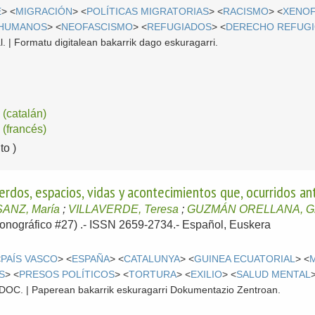
E
> <
MIGRACIÓN
> <
POLÍTICAS MIGRATORIAS
> <
RACISMO
> <
XENOF
 HUMANOS
> <
NEOFASCISMO
> <
REFUGIADOS
> <
DERECHO REFUG
l. | Formatu digitalean bakarrik dago eskuragarri.
(catalán)
(francés)
o )
erdos, espacios, vidas y acontecimientos que, ocurridos an
SANZ, María
;
VILLAVERDE, Teresa
;
GUZMÁN ORELLANA, Gl
(Monográfico #27) .- ISSN 2659-2734.-
Español, Euskera
<
PAÍS VASCO
> <
ESPAÑA
> <
CATALUNYA
> <
GUINEA ECUATORIAL
> <
S
> <
PRESOS POLÍTICOS
> <
TORTURA
> <
EXILIO
> <
SALUD MENTAL
 CDOC. | Paperean bakarrik eskuragarri Dokumentazio Zentroan.