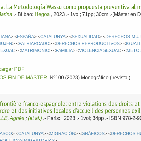
na: La Metodología Wassu como propuesta preventiva al m
arina
.-
Bilbao:
Hegoa
, 2023
.- 1vol; 71pp; 30cm .-(Máster en 
RIANA
> <
ESPAÑA
> <
CATALUNYA
> <
SEXUALIDAD
> <
DERECHOS-MUJ
MUJER
> <
PATRIARCADO
> <
DERECHOS REPRODUCTIVOS
> <
IGUAL
SEXUAL
> <
MATRIMONIO
> <
FAMILIA
> <
VIOLENCIA SEXUAL
> <
METO
cargar PDF
OS FIN DE MÁSTER
, Nº100 (2023) Monográfico ( revista )
 frontière franco-espagnole: entre violations des droits et
ordre et des initiatives locales d’accueil des personnes ex
LE, Agnès
;
(et al.)
.-
París: , 2023
.- 1vol; 34pp .- ISBN 978-2-
VASCO
> <
CATALUNYA
> <
MIGRACIÓN
> <
GRÁFICOS
> <
DERECHOS H
POLÍTICAS MIGRATORIAS
>