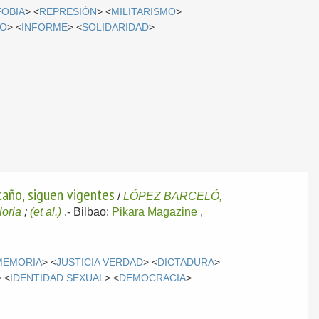
OBIA
> <
REPRESIÓN
> <
MILITARISMO
>
IO
> <
INFORME
> <
SOLIDARIDAD
>
taño, siguen vigentes
/
LÓPEZ BARCELÓ,
oria
;
(et al.)
.-
Bilbao:
Pikara Magazine
,
MEMORIA
> <
JUSTICIA VERDAD
> <
DICTADURA
>
> <
IDENTIDAD SEXUAL
> <
DEMOCRACIA
>