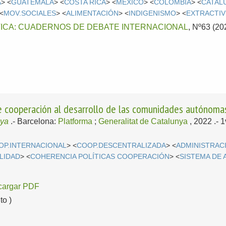
A
> <
GUATEMALA
> <
COSTA RICA
> <
MÉXICO
> <
COLOMBIA
> <
CATAL
 <
MOV.SOCIALES
> <
ALIMENTACIÓN
> <
INDIGENISMO
> <
EXTRACTI
TICA: CUADERNOS DE DEBATE INTERNACIONAL
, Nº63 (20
de cooperación al desarrollo de las comunidades autónoma
aya
.-
Barcelona:
Platforma
;
Generalitat de Catalunya
, 2022
.- 
OP.INTERNACIONAL
> <
COOP.DESCENTRALIZADA
> <
ADMINISTRAC
LIDAD
> <
COHERENCIA POLÍTICAS COOPERACIÓN
> <
SISTEMA DE 
cargar PDF
o )