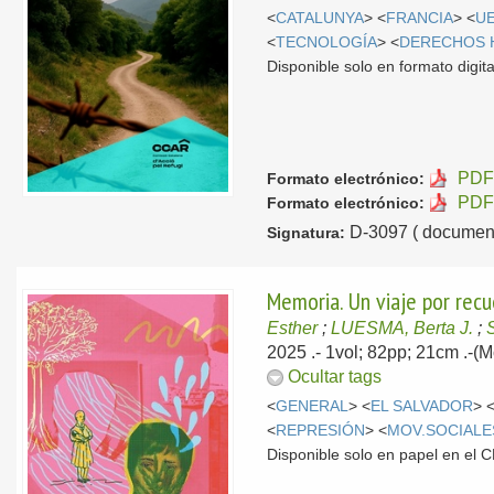
<
CATALUNYA
> <
FRANCIA
> <
U
<
TECNOLOGÍA
> <
DERECHOS
Disponible solo en formato digita
PDF 
Formato electrónico:
PDF 
Formato electrónico:
D-3097 ( document
Signatura:
Memoria. Un viaje por recu
Esther
;
LUESMA, Berta J.
;
2025
.- 1vol; 82pp; 21cm .-
Ocultar tags
<
GENERAL
> <
EL SALVADOR
> 
<
REPRESIÓN
> <
MOV.SOCIALE
Disponible solo en papel en el