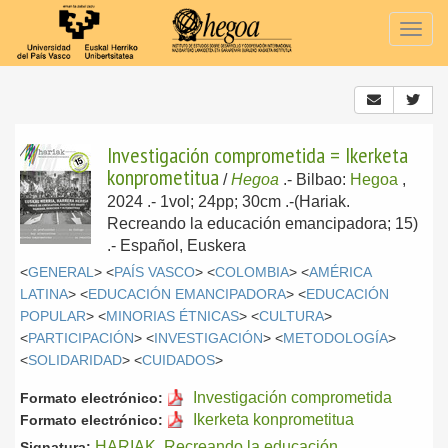
Togg
navig
Investigación comprometida = Ikerketa
konprometitua
/
Hegoa
.-
Bilbao:
Hegoa
,
2024
.- 1vol; 24pp; 30cm .-(Hariak.
Recreando la educación emancipadora; 15)
.-
Español, Euskera
<
GENERAL
> <
PAÍS VASCO
> <
COLOMBIA
> <
AMÉRICA
LATINA
> <
EDUCACIÓN EMANCIPADORA
> <
EDUCACIÓN
POPULAR
> <
MINORIAS ÉTNICAS
> <
CULTURA
>
<
PARTICIPACIÓN
> <
INVESTIGACIÓN
> <
METODOLOGÍA
>
<
SOLIDARIDAD
> <
CUIDADOS
>
Investigación comprometida
Formato electrónico:
Ikerketa konprometitua
Formato electrónico:
HARIAK. Recreando la educación
Signatura: