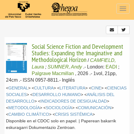
Togg
navig
Social Science Fiction and Development
Studies: Expanding the Imaginative and
Methodological Horizon
/
CAMFIELD,
Laura
;
SUMNER, Andy
.-
London:
EADI
;
Palgrave Macmillan
, 2026
.- 1vol, 21pp,
24cm .- ISSN 0957-8811.-
Inglés
<
GENERAL
> <
CULTURA
> <
LITERATURA
> <
CINE
> <
CIENCIAS
SOCIALES
> <
DESARROLLO HUMANO
> <
ANÁLISIS DEL
DESARROLLO
> <
INDICADORES DE DESIGUALDAD
>
<
METODOLOGÍA
> <
SOCIOLOGÍA
> <
COMUNICACIÓN
>
<
CAMBIO CLIMÁTICO
> <
CRISIS SISTÉMICA
>
Disponible en el CDOC solo en papel. | Paperean bakarrik
eskuragarri Dokumentazio Zentroan.