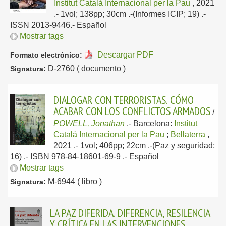
Institut Catalá Internacional per la Pau
, 2021
.- 1vol; 138pp; 30cm .-(Informes ICIP; 19) .-
ISSN 2013-9446.-
Español
Mostrar tags
Descargar PDF
Formato electrónico:
D-2760 ( documento )
Signatura:
DIALOGAR CON TERRORISTAS. CÓMO
ACABAR CON LOS CONFLICTOS ARMADOS
/
POWELL, Jonathan
.-
Barcelona:
Institut
Catalá Internacional per la Pau
;
Bellaterra
,
2021
.- 1vol; 406pp; 22cm .-(Paz y seguridad;
16) .- ISBN 978-84-18601-69-9 .-
Español
Mostrar tags
M-6944 ( libro )
Signatura:
LA PAZ DIFERIDA. DIFERENCIA, RESILENCIA
Y CRÍTICA EN LAS INTERVENCIONES