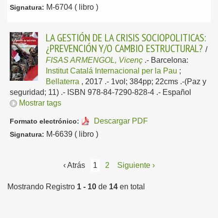
M-6704 ( libro )
Signatura:
LA GESTIÓN DE LA CRISIS SOCIOPOLITICAS:
¿PREVENCIÓN Y/O CAMBIO ESTRUCTURAL?
/
FISAS ARMENGOL, Vicenç
.-
Barcelona:
Institut Catalá Internacional per la Pau
;
Bellaterra
, 2017
.- 1vol; 384pp; 22cms .-(Paz y
seguridad; 11) .- ISBN 978-84-7290-828-4 .-
Español
Mostrar tags
Descargar PDF
Formato electrónico:
M-6639 ( libro )
Signatura:
‹ Atrás
1
2
Siguiente ›
Mostrando Registro
1 - 10
de
14
en total