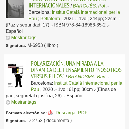
INTERNACIONALES
/
BARGUÉS, Pol
.-
Barcelona:
Institut Catalá Internacional per la
Pau
;
Bellaterra
, 2021
.- 1vol; 244pp; 22cm .-
(Paz y seguridad; 17) .- ISBN 978-84-18986-35-2 .-
Español
Mostrar tags
M-6953 ( libro )
Signatura:
POLARIZACIÓN. UNA MIRADA A LA
DINÁMICA DEL PENSAMIENTO "NOSOTROS
VERSUS ELLOS"
/
BRANDSMA, Bart
.-
Barcelona:
Institut Catalá Internacional per la
Pau
, 2020
.- 1vol; 61pp; 30cm .-(Eines de
pau, seguretat i justícia; 26) .-
Español
Mostrar tags
Descargar PDF
Formato electrónico:
D-2752 ( documento )
Signatura: