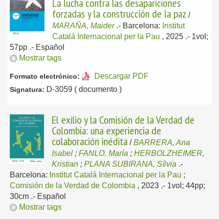
La lucha contra las desapariciones
forzadas y la construcción de la paz
/
MARAÑA, Maider
.-
Barcelona:
Institut
Catalá Internacional per la Pau
, 2025
.- 1vol;
57pp .-
Español
Mostrar tags
Descargar PDF
Formato electrónico:
D-3059 ( documento )
Signatura:
El exilio y la Comisión de la Verdad de
Colombia: una experiencia de
colaboración inédita
/
BARRERA, Ana
Isabel
;
FANLO, María
;
HERBOLZHEIMER,
Kristian
;
PLANA SUBIRANA, Sílvia
.-
Barcelona:
Institut Catalá Internacional per la Pau
;
Comisión de la Verdad de Colombia
, 2023
.- 1vol; 44pp;
30cm .-
Español
Mostrar tags