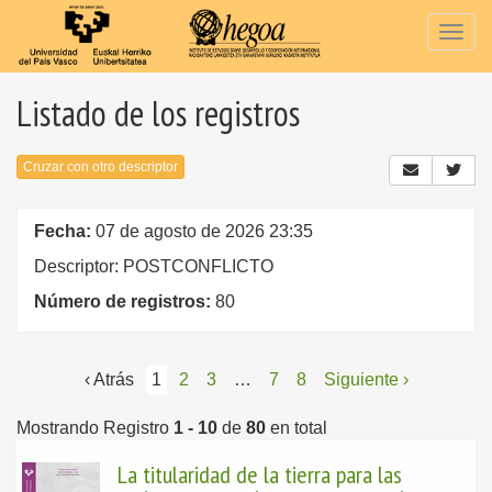
Togg
navig
Listado de los registros
Cruzar con otro descriptor
Fecha:
07 de agosto de 2026 23:35
Descriptor: POSTCONFLICTO
Número de registros:
80
‹ Atrás
1
2
3
…
7
8
Siguiente ›
Mostrando Registro
1 - 10
de
80
en total
La titularidad de la tierra para las