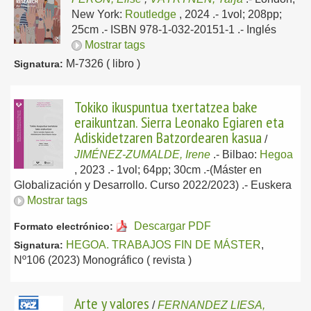
New York:
Routledge
, 2024
.- 1vol; 208pp;
25cm .- ISBN 978-1-032-20151-1 .-
Inglés
Mostrar tags
M-7326 ( libro )
Signatura:
Tokiko ikuspuntua txertatzea bake
eraikuntzan. Sierra Leonako Egiaren eta
Adiskidetzaren Batzordearen kasua
/
JIMÉNEZ-ZUMALDE, Irene
.-
Bilbao:
Hegoa
, 2023
.- 1vol; 64pp; 30cm .-(Máster en
Globalización y Desarrollo. Curso 2022/2023) .-
Euskera
Mostrar tags
Descargar PDF
Formato electrónico:
HEGOA. TRABAJOS FIN DE MÁSTER
,
Signatura:
Nº106 (2023) Monográfico ( revista )
Arte y valores
/
FERNANDEZ LIESA,