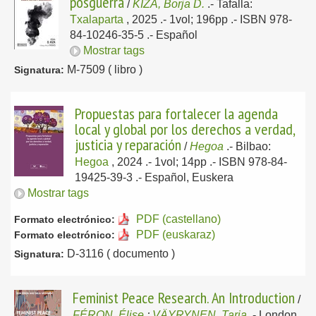
posguerra
/
KIZA, Borja D.
.-
Tafalla:
Txalaparta
, 2025
.- 1vol; 196pp .- ISBN 978-
84-10246-35-5 .-
Español
Mostrar tags
M-7509 ( libro )
Signatura:
Propuestas para fortalecer la agenda
local y global por los derechos a verdad,
justicia y reparación
/
Hegoa
.-
Bilbao:
Hegoa
, 2024
.- 1vol; 14pp .- ISBN 978-84-
19425-39-3 .-
Español, Euskera
Mostrar tags
PDF (castellano)
Formato electrónico:
PDF (euskaraz)
Formato electrónico:
D-3116 ( documento )
Signatura:
Feminist Peace Research. An Introduction
/
FÉRON, Élise
;
VÄYRYNEN, Tarja
.-
London,