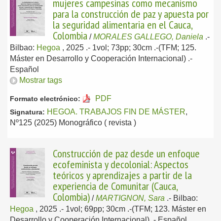
mujeres campesinas como mecanismo
para la construcción de paz y apuesta por
la seguridad alimentaria en el Cauca,
Colombia
/
MORALES GALLEGO, Daniela
.-
Bilbao:
Hegoa
, 2025
.- 1vol; 73pp; 30cm .-(TFM; 125.
Máster en Desarrollo y Cooperación Internacional) .-
Español
Mostrar tags
PDF
Formato electrónico:
HEGOA. TRABAJOS FIN DE MÁSTER
,
Signatura:
Nº125 (2025) Monográfico ( revista )
Construcción de paz desde un enfoque
ecofeminista y decolonial: Aspectos
teóricos y aprendizajes a partir de la
experiencia de Comunitar (Cauca,
Colombia)
/
MARTIGNON, Sara
.-
Bilbao:
Hegoa
, 2025
.- 1vol; 69pp; 30cm .-(TFM; 123. Máster en
Desarrollo y Cooperación Internacional) .-
Español