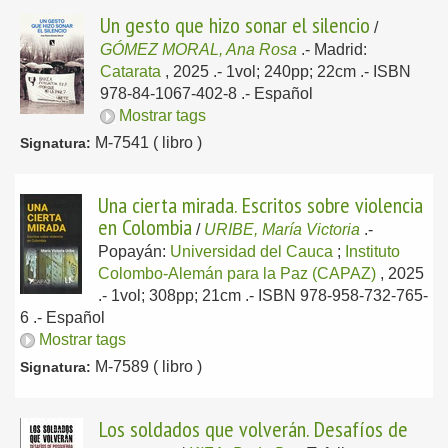
Un gesto que hizo sonar el silencio
/
GÓMEZ MORAL, Ana Rosa
.-
Madrid:
Catarata
, 2025
.- 1vol; 240pp; 22cm .- ISBN
978-84-1067-402-8 .-
Español
Mostrar tags
M-7541 ( libro )
Signatura:
Una cierta mirada. Escritos sobre violencia
en Colombia
/
URIBE, María Victoria
.-
Popayán:
Universidad del Cauca
;
Instituto
Colombo-Alemán para la Paz (CAPAZ)
, 2025
.- 1vol; 308pp; 21cm .- ISBN 978-958-732-765-
6 .-
Español
Mostrar tags
M-7589 ( libro )
Signatura:
Los soldados que volverán. Desafíos de