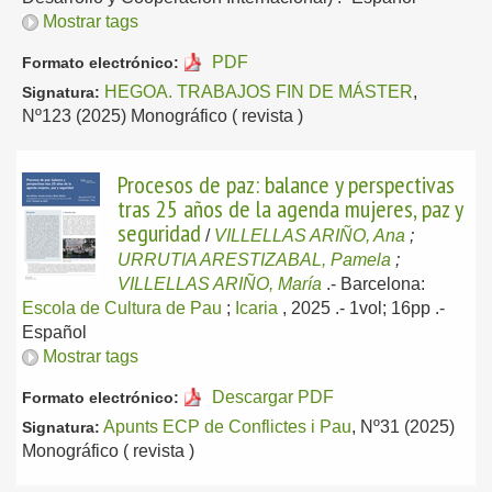
Mostrar tags
PDF
Formato electrónico:
HEGOA. TRABAJOS FIN DE MÁSTER
,
Signatura:
Nº123 (2025) Monográfico ( revista )
Procesos de paz: balance y perspectivas
tras 25 años de la agenda mujeres, paz y
seguridad
/
VILLELLAS ARIÑO, Ana
;
URRUTIA ARESTIZABAL, Pamela
;
VILLELLAS ARIÑO, María
.-
Barcelona:
Escola de Cultura de Pau
;
Icaria
, 2025
.- 1vol; 16pp .-
Español
Mostrar tags
Descargar PDF
Formato electrónico:
Apunts ECP de Conflictes i Pau
, Nº31 (2025)
Signatura:
Monográfico ( revista )