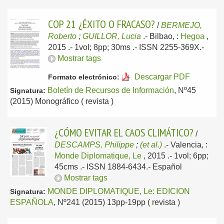
COP 21 ¿ÉXITO O FRACASO?
/
BERMEJO,
Roberto
;
GUILLOR, Lucia
.-
Bilbao, :
Hegoa
,
2015
.- 1vol; 8pp; 30ms .- ISSN 2255-369X.-
Mostrar tags
Descargar PDF
Formato electrónico:
Boletín de Recursos de Información
, Nº45
Signatura:
(2015) Monográfico ( revista )
¿CÓMO EVITAR EL CAOS CLIMÁTICO?
/
DESCAMPS, Philippe
;
(et al.)
.-
Valencia, :
Monde Diplomatique, Le
, 2015
.- 1vol; 6pp;
45cms .- ISSN 1884-6434.-
Español
Mostrar tags
MONDE DIPLOMATIQUE, Le: EDICION
Signatura:
ESPAÑOLA
, Nº241 (2015) 13pp-19pp ( revista )