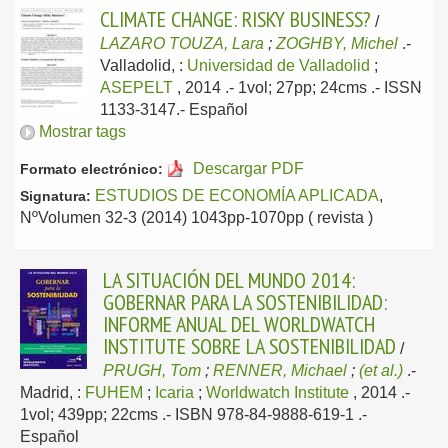
CLIMATE CHANGE: RISKY BUSINESS?
/
LAZARO TOUZA, Lara
;
ZOGHBY, Michel
.-
Valladolid, :
Universidad de Valladolid
;
ASEPELT
, 2014
.- 1vol; 27pp; 24cms .- ISSN
1133-3147.-
Español
Mostrar tags
Descargar PDF
Formato electrónico:
ESTUDIOS DE ECONOMÍA APLICADA
,
Signatura:
NºVolumen 32-3 (2014) 1043pp-1070pp ( revista )
LA SITUACIÓN DEL MUNDO 2014:
GOBERNAR PARA LA SOSTENIBILIDAD:
INFORME ANUAL DEL WORLDWATCH
INSTITUTE SOBRE LA SOSTENIBILIDAD
/
PRUGH, Tom
;
RENNER, Michael
;
(et al.)
.-
Madrid, :
FUHEM
;
Icaria
;
Worldwatch Institute
, 2014
.-
1vol; 439pp; 22cms .- ISBN 978-84-9888-619-1 .-
Español