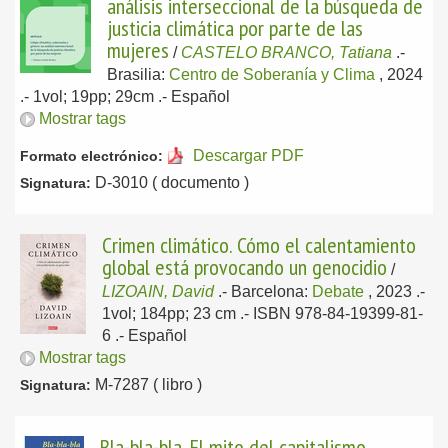
análisis interseccional de la búsqueda de
justicia climática por parte de las
mujeres
/
CASTELO BRANCO, Tatiana
.-
Brasilia:
Centro de Soberanía y Clima
, 2024
.- 1vol; 19pp; 29cm .-
Español
Mostrar tags
Descargar PDF
Formato electrónico:
D-3010 ( documento )
Signatura:
Crimen climático. Cómo el calentamiento
global está provocando un genocidio
/
LIZOAIN, David
.-
Barcelona:
Debate
, 2023
.-
1vol; 184pp; 23 cm .- ISBN 978-84-19399-81-
6 .-
Español
Mostrar tags
M-7287 ( libro )
Signatura:
Bla-bla-bla. El mito del capitalismo