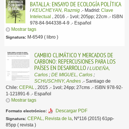
BATALLA: ENSAYO DE ECOLOGÍA POLÍTICA
/
KEUCHEYAN, Razmig
.-
Madrid:
Clave
Intelectual
, 2016
.- 1vol; 205pp; 22cm .- ISBN
978-84-944338-4-9 .-
Español
Mostrar tags
M-6549 ( libro )
Signatura:
CAMBIO CLIMÁTICO Y MERCADOS DE
CARBONO: REPERCUSIONES PARA LOS
PAÍSES EN DESARROLLO
/
LUDEÑA,
Carlos
;
DE MIGUEL, Carlos
;
SCHUSCHNY, Andres
.-
Santiago de
Chile:
CEPAL
, 2015
.- 1vol; 24pp; 27cms .- ISBN 978-92-
1-121891-6 .-
Español
Mostrar tags
Descargar PDF
Formato electrónico:
CEPAL, Revista de la
, Nº116 (2015) 61pp-
Signatura:
85pp ( revista )