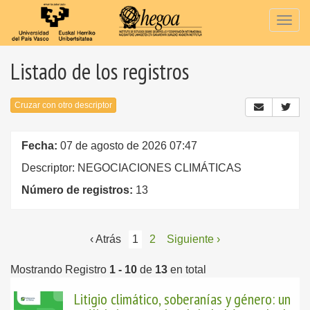
Togg
navig
Listado de los registros
Cruzar con otro descriptor
Fecha:
07 de agosto de 2026 07:47
Descriptor: NEGOCIACIONES CLIMÁTICAS
Número de registros:
13
‹ Atrás
1
2
Siguiente ›
Mostrando Registro
1 - 10
de
13
en total
Litigio climático, soberanías y género: un