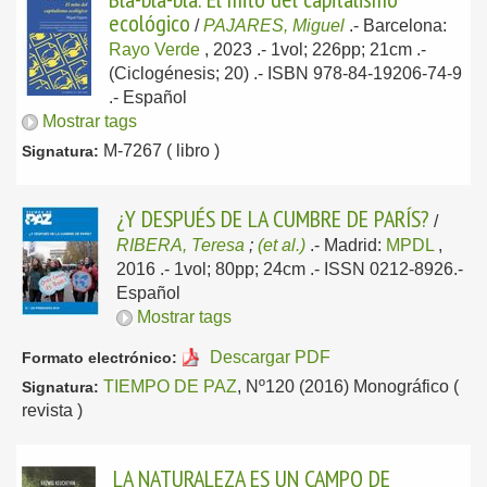
ecológico
/
PAJARES, Miguel
.-
Barcelona:
Rayo Verde
, 2023
.- 1vol; 226pp; 21cm .-
(Ciclogénesis; 20) .- ISBN 978-84-19206-74-9
.-
Español
Mostrar tags
M-7267 ( libro )
Signatura:
¿Y DESPUÉS DE LA CUMBRE DE PARÍS?
/
RIBERA, Teresa
;
(et al.)
.-
Madrid:
MPDL
,
2016
.- 1vol; 80pp; 24cm .- ISSN 0212-8926.-
Español
Mostrar tags
Descargar PDF
Formato electrónico:
TIEMPO DE PAZ
, Nº120 (2016) Monográfico (
Signatura:
revista )
LA NATURALEZA ES UN CAMPO DE