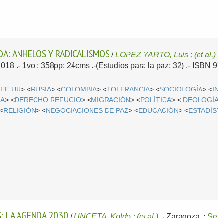
DA: ANHELOS Y RADICALISMOS
/
LOPEZ YARTO, Luis
;
(et al.)
2018
.- 1vol; 358pp; 24cms .-(Estudios para la paz; 32) .- ISBN
<
EE.UU
> <
RUSIA
> <
COLOMBIA
> <
TOLERANCIA
> <
SOCIOLOGÍA
> <
I
IA
> <
DERECHO REFUGIO
> <
MIGRACIÓN
> <
POLÍTICA
> <
IDEOLOGÍA
 <
RELIGIÓN
> <
NEGOCIACIONES DE PAZ
> <
EDUCACIÓN
> <
ESTADÍS
: LA AGENDA 2030
/
UNCETA, Koldo
;
(et al.)
.-
Zaragoza, :
Se