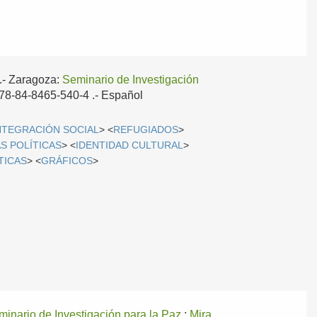
.-
Zaragoza:
Seminario de Investigación
 978-84-8465-540-4 .-
Español
NTEGRACIÓN SOCIAL
> <
REFUGIADOS
>
S POLÍTICAS
> <
IDENTIDAD CULTURAL
>
TICAS
> <
GRÁFICOS
>
minario de Investigación para la Paz
;
Mira