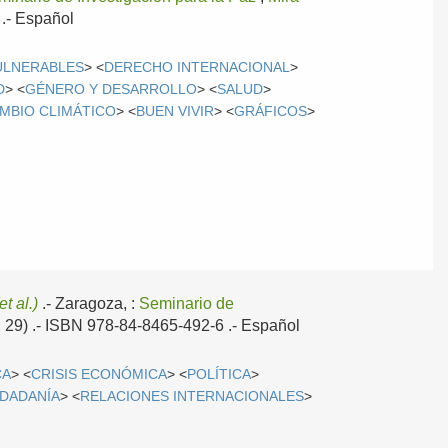
 .-
Español
ULNERABLES
> <
DERECHO INTERNACIONAL
>
D
> <
GÉNERO Y DESARROLLO
> <
SALUD
>
MBIO CLIMÁTICO
> <
BUEN VIVIR
> <
GRÁFICOS
>
et al.)
.-
Zaragoza, :
Seminario de
z; 29) .- ISBN 978-84-8465-492-6 .-
Español
CA
> <
CRISIS ECONÓMICA
> <
POLÍTICA
>
UDADANÍA
> <
RELACIONES INTERNACIONALES
>