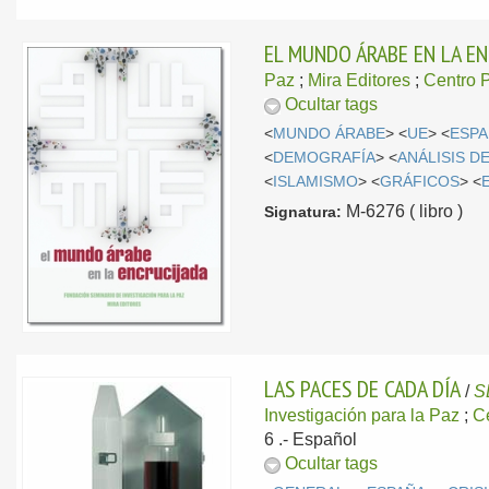
EL MUNDO ÁRABE EN LA E
Paz
;
Mira Editores
;
Centro P
Ocultar tags
<
MUNDO ÁRABE
> <
UE
> <
ESP
<
DEMOGRAFÍA
> <
ANÁLISIS D
<
ISLAMISMO
> <
GRÁFICOS
> <
M-6276 ( libro )
Signatura:
LAS PACES DE CADA DÍA
/
S
Investigación para la Paz
;
Ce
6 .-
Español
Ocultar tags