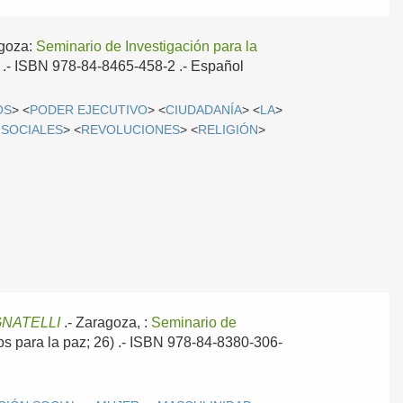
goza:
Seminario de Investigación para la
7) .- ISBN 978-84-8465-458-2 .-
Español
OS
> <
PODER EJECUTIVO
> <
CIUDADANÍA
> <
LA
>
.SOCIALES
> <
REVOLUCIONES
> <
RELIGIÓN
>
NATELLI
.-
Zaragoza, :
Seminario de
ios para la paz; 26) .- ISBN 978-84-8380-306-