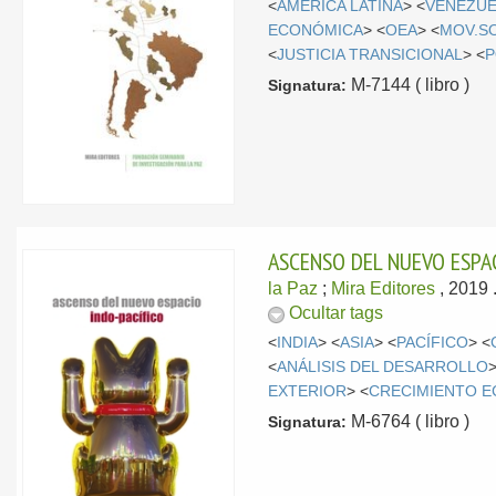
<
AMÉRICA LATINA
> <
VENEZU
ECONÓMICA
> <
OEA
> <
MOV.S
<
JUSTICIA TRANSICIONAL
> <
P
M-7144 ( libro )
Signatura:
ASCENSO DEL NUEVO ESPA
la Paz
;
Mira Editores
, 2019
Ocultar tags
<
INDIA
> <
ASIA
> <
PACÍFICO
> <
<
ANÁLISIS DEL DESARROLLO
>
EXTERIOR
> <
CRECIMIENTO 
M-6764 ( libro )
Signatura: