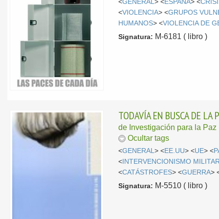
<
GENERAL
> <
ESPAÑA
> <
CRIS
<
VIOLENCIA
> <
GRUPOS VULN
HUMANOS
> <
VIOLENCIA DE 
M-6181 ( libro )
Signatura:
TODAVÍA EN BUSCA DE LA P
de Investigación para la Paz
Ocultar tags
<
GENERAL
> <
EE.UU
> <
UE
> <
P
<
INTERVENCIONISMO MILITA
<
CATÁSTROFES
> <
GUERRA
> 
M-5510 ( libro )
Signatura: