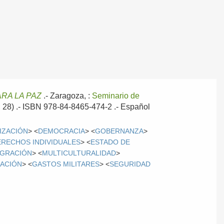
RA LA PAZ
.-
Zaragoza, :
Seminario de
z; 28) .- ISBN 978-84-8465-474-2 .-
Español
IZACIÓN
> <
DEMOCRACIA
> <
GOBERNANZA
>
ERECHOS INDIVIDUALES
> <
ESTADO DE
IGRACIÓN
> <
MULTICULTURALIDAD
>
RACIÓN
> <
GASTOS MILITARES
> <
SEGURIDAD