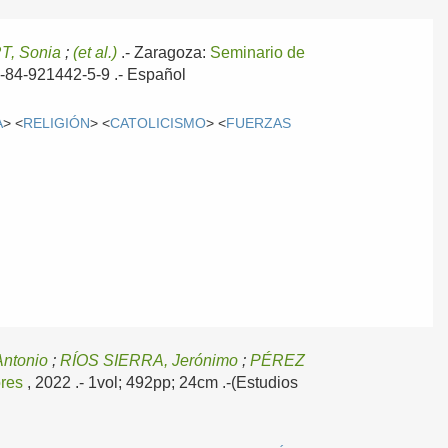
T, Sonia
;
(et al.)
.-
Zaragoza:
Seminario de
78-84-921442-5-9 .-
Español
A
> <
RELIGIÓN
> <
CATOLICISMO
> <
FUERZAS
ntonio
;
RÍOS SIERRA, Jerónimo
;
PÉREZ
ores
, 2022
.- 1vol; 492pp; 24cm .-(Estudios