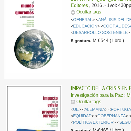
Editores
, 2016
.- 1vol: 430p
Ocultar tags
<
GENERAL
> <
ANÁLISIS DEL 
<
EDUCACIÓN
> <
COOP.AL DE
<
DESARROLLO SOSTENIBLE
>
M-6544 ( libro )
Signatura:
IMPACTO DE LA CRISIS EN
Investigación para la Paz
;
Mi
Ocultar tags
<
UE
> <
ALEMANIA
> <
PORTUGA
<
EQUIDAD
> <
GOBERNANZA
> 
<
POLÍTICA EXTERIOR
> <
SEGU
M-6465 ( libro )
Signatura: