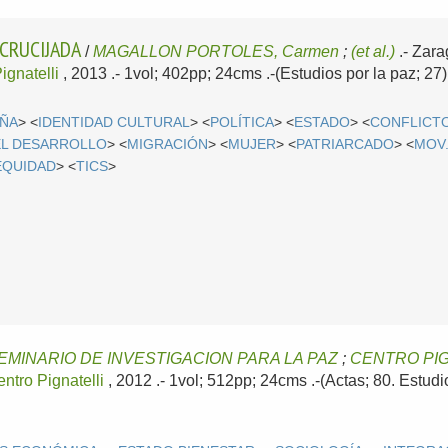
NCRUCIJADA
/
MAGALLON PORTOLES, Carmen
;
(et al.)
.-
Zara
ignatelli
, 2013
.- 1vol; 402pp; 24cms .-(Estudios por la paz; 2
AÑA
> <
IDENTIDAD CULTURAL
> <
POLÍTICA
> <
ESTADO
> <
CONFLICT
EL DESARROLLO
> <
MIGRACIÓN
> <
MUJER
> <
PATRIARCADO
> <
MOV
EQUIDAD
> <
TICS
>
EMINARIO DE INVESTIGACION PARA LA PAZ
;
CENTRO PIG
ntro Pignatelli
, 2012
.- 1vol; 512pp; 24cms .-(Actas; 80. Estud