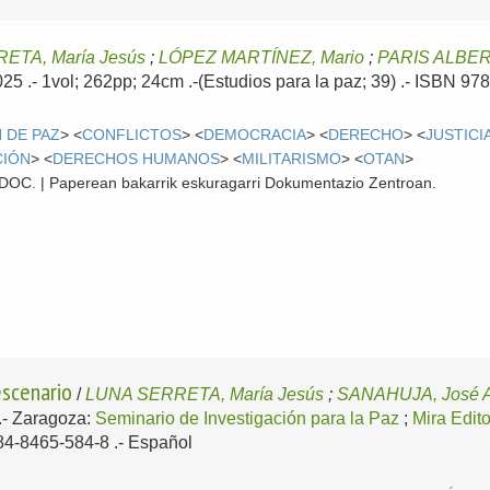
ETA, María Jesús
;
LÓPEZ MARTÍNEZ, Mario
;
PARIS ALBER
025
.- 1vol; 262pp; 24cm .-(Estudios para la paz; 39) .- ISBN 9
 DE PAZ
> <
CONFLICTOS
> <
DEMOCRACIA
> <
DERECHO
> <
JUSTICI
CIÓN
> <
DERECHOS HUMANOS
> <
MILITARISMO
> <
OTAN
>
 CDOC. | Paperean bakarrik eskuragarri Dokumentazio Zentroan.
escenario
/
LUNA SERRETA, María Jesús
;
SANAHUJA, José A
.-
Zaragoza:
Seminario de Investigación para la Paz
;
Mira Edit
-84-8465-584-8 .-
Español