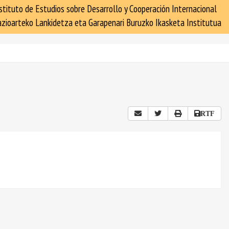
stituto de Estudios sobre Desarrollo y Cooperación Internacional
zioarteko Lankidetza eta Garapenari Buruzko Ikasketa Institutua
RTF