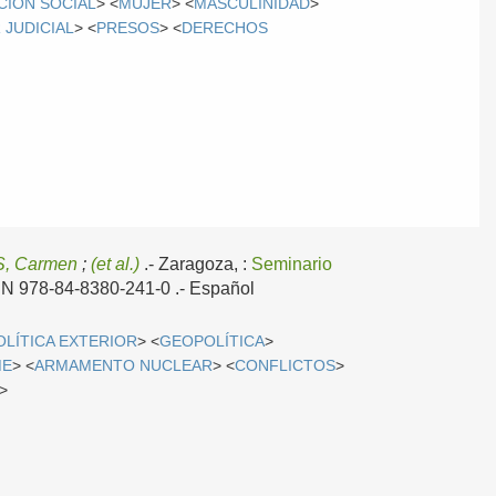
CIÓN SOCIAL
> <
MUJER
> <
MASCULINIDAD
>
 JUDICIAL
> <
PRESOS
> <
DERECHOS
, Carmen
;
(et al.)
.-
Zaragoza, :
Seminario
SBN 978-84-8380-241-0 .-
Español
OLÍTICA EXTERIOR
> <
GEOPOLÍTICA
>
ME
> <
ARMAMENTO NUCLEAR
> <
CONFLICTOS
>
>