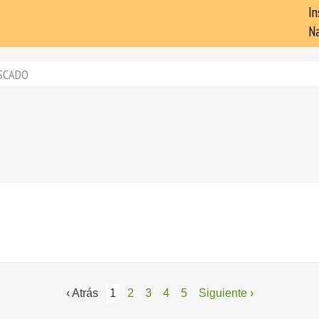
In
Na
SCADO
‹ Atrás
1
2
3
4
5
Siguiente ›