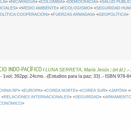
ELA
> <
NICARAGUA
> <
COLOMBIA
> <
DEMOCRACIA
> <
SALUD PÚBLI
OCIALES
> <
MEDIO AMBIENTE
> <
ECOLOGISMO
> <
SEGURIDAD HUM
OLÍTICA COOPERACIÓN
> <
FUERZAS ARMADAS
> <
GEOPOLÍTICA
>
CIO INDO-PACÍFICO
/
LUNA SERRETA, María Jesús
;
(et ál.)
.-
.- 1vol; 392pp; 24cms .-(Estudios para la paz; 33) .- ISBN 978-
CHINA.RP
> <
EUROPA
> <
COREA NORTE
> <
COREA SUR
> <
JAPÓN
> <
 <
RELACIONES INTERNACIONALES
> <
SEGURIDAD
> <
ARMAMENTO
ECONÓMICO
>