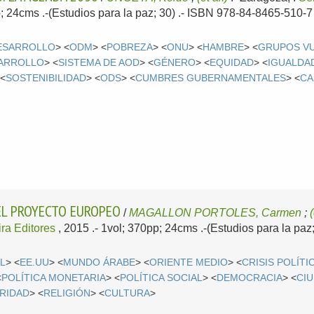
p; 24cms .-(Estudios para la paz; 30) .- ISBN 978-84-8465-510-7
DESARROLLO
> <
ODM
> <
POBREZA
> <
ONU
> <
HAMBRE
> <
GRUPOS V
SARROLLO
> <
SISTEMA DE AOD
> <
GÉNERO
> <
EQUIDAD
> <
IGUALDA
 <
SOSTENIBILIDAD
> <
ODS
> <
CUMBRES GUBERNAMENTALES
> <
CA
 EL PROYECTO EUROPEO
/
MAGALLON PORTOLES, Carmen
;
(
ra Editores
, 2015
.- 1vol; 370pp; 24cms .-(Estudios para la pa
L
> <
EE.UU
> <
MUNDO ÁRABE
> <
ORIENTE MEDIO
> <
CRISIS POLÍTI
<
POLÍTICA MONETARIA
> <
POLÍTICA SOCIAL
> <
DEMOCRACIA
> <
CI
RIDAD
> <
RELIGIÓN
> <
CULTURA
>