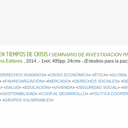
N TIEMPOS DE CRISIS
/
SEMINARIO DE INVESTIGACION PA
ra Editores
, 2014
.- 1vol; 495pp; 24cms .-(Estudios para la pa
<
DERECHOS HUMANOS
> <
CRISIS ECONÓMICA
> <
ÉTICA
> <
GLOBAL
> <
FINANCIARIZACIÓN
> <
MERCADO
> <
DERECHOS SOCIALES
> <
D
L
> <
SALUD
> <
EDUCACIÓN
> <
VIVIENDA
> <
SEGURIDAD SOCIAL
> <
M
 <
SOSTENIBILIDAD
> <
COOP.AL DESARROLLO
> <
POLÍTICA COOPE
> <
GRUPOS VULNERABLES
>