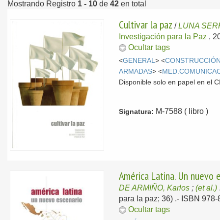
Mostrando Registro
1 - 10
de
42
en total
Cultivar la paz
/
LUNA SERR
Investigación para la Paz
, 2
Ocultar tags
<
GENERAL
> <
CONSTRUCCIÓN
ARMADAS
> <
MED.COMUNICA
Disponible solo en papel en el
M-7588 ( libro )
Signatura:
América Latina. Un nuevo 
DE ARMIÑO, Karlos
;
(et al.)
para la paz; 36) .- ISBN 978
Ocultar tags