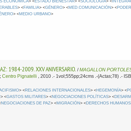
IS ECONÓMICA
> <
ESTADO BIENESTAR
> <
SOCIOLOGÍA
> <
INTEGRA
ERABLES
> <
FAMILIA
> <
GÉNERO
> <
MED.COMUNICACIÓN
> <
PODER
GÉNERO
> <
MEDIO URBANO
>
AZ: 1984-2009. XXV ANIVERSARIO.
/
MAGALLON PORTOLES
;
Centro Pignatelli
, 2010
.- 1vol;555pp;24cms .-(Actas;78) .- I
ACIFISMO
> <
RELACIONES INTERNACIONALES
> <
HEGEMONÍA
> <
P
R
> <
GASTOS MILITARES
> <
NEGOCIACIONES POLÍTICAS
> <
DESAR
<
NEGOCIACIONES DE PAZ
> <
MIGRACIÓN
> <
DERECHOS HUMANOS