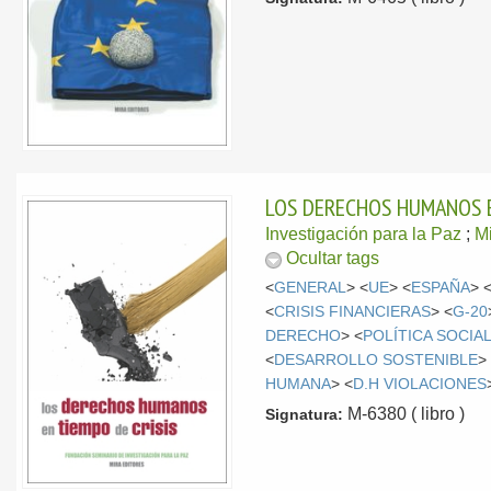
LOS DERECHOS HUMANOS E
Investigación para la Paz
;
Mi
Ocultar tags
<
GENERAL
> <
UE
> <
ESPAÑA
> 
<
CRISIS FINANCIERAS
> <
G-20
DERECHO
> <
POLÍTICA SOCIA
<
DESARROLLO SOSTENIBLE
>
HUMANA
> <
D.H VIOLACIONES
M-6380 ( libro )
Signatura: