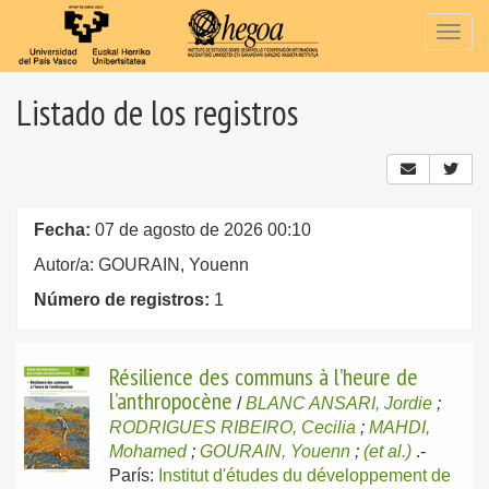
Togg
navig
Listado de los registros
Fecha:
07 de agosto de 2026 00:10
Autor/a: GOURAIN, Youenn
Número de registros:
1
Résilience des communs à l’heure de
l’anthropocène
/
BLANC ANSARI, Jordie
;
RODRIGUES RIBEIRO, Cecilia
;
MAHDI,
Mohamed
;
GOURAIN, Youenn
;
(et al.)
.-
París:
Institut d'études du développement de