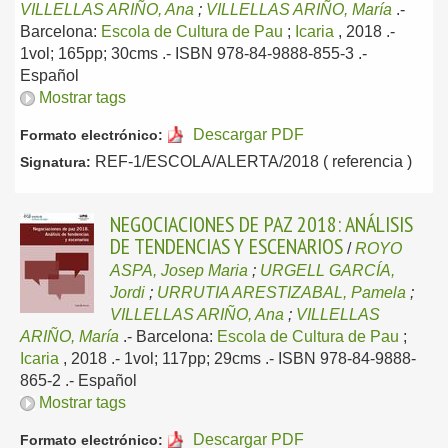
VILLELLAS ARIÑO, Ana
;
VILLELLAS ARIÑO, María
.-
Barcelona:
Escola de Cultura de Pau
;
Icaria
, 2018
.-
1vol; 165pp; 30cms .- ISBN 978-84-9888-855-3 .-
Español
Mostrar tags
Descargar PDF
Formato electrónico:
REF-1/ESCOLA/ALERTA/2018 ( referencia )
Signatura:
NEGOCIACIONES DE PAZ 2018: ANÁLISIS
DE TENDENCIAS Y ESCENARIOS
/
ROYO
ASPA, Josep Maria
;
URGELL GARCÍA,
Jordi
;
URRUTIA ARESTIZABAL, Pamela
;
VILLELLAS ARIÑO, Ana
;
VILLELLAS
ARIÑO, María
.-
Barcelona:
Escola de Cultura de Pau
;
Icaria
, 2018
.- 1vol; 117pp; 29cms .- ISBN 978-84-9888-
865-2 .-
Español
Mostrar tags
Descargar PDF
Formato electrónico: