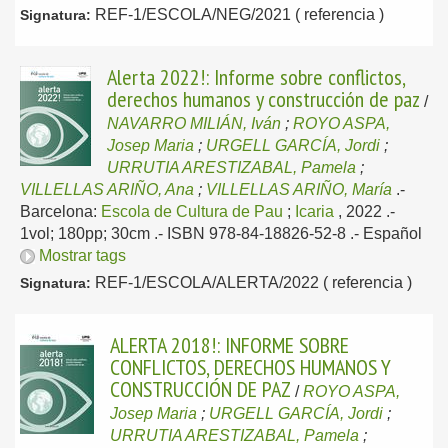
REF-1/ESCOLA/NEG/2021 ( referencia )
Signatura:
Alerta 2022!: Informe sobre conflictos,
derechos humanos y construcción de paz
/
NAVARRO MILIÁN, Iván
;
ROYO ASPA,
Josep Maria
;
URGELL GARCÍA, Jordi
;
URRUTIA ARESTIZABAL, Pamela
;
VILLELLAS ARIÑO, Ana
;
VILLELLAS ARIÑO, María
.-
Barcelona:
Escola de Cultura de Pau
;
Icaria
, 2022
.-
1vol; 180pp; 30cm .- ISBN 978-84-18826-52-8 .-
Español
Mostrar tags
REF-1/ESCOLA/ALERTA/2022 ( referencia )
Signatura:
ALERTA 2018!: INFORME SOBRE
CONFLICTOS, DERECHOS HUMANOS Y
CONSTRUCCIÓN DE PAZ
/
ROYO ASPA,
Josep Maria
;
URGELL GARCÍA, Jordi
;
URRUTIA ARESTIZABAL, Pamela
;