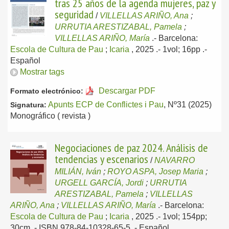
tras 25 años de la agenda mujeres, paz y
seguridad
/
VILLELLAS ARIÑO, Ana
;
URRUTIA ARESTIZABAL, Pamela
;
VILLELLAS ARIÑO, María
.-
Barcelona:
Escola de Cultura de Pau
;
Icaria
, 2025
.- 1vol; 16pp .-
Español
Mostrar tags
Descargar PDF
Formato electrónico:
Apunts ECP de Conflictes i Pau
, Nº31 (2025)
Signatura:
Monográfico ( revista )
Negociaciones de paz 2024. Análisis de
tendencias y escenarios
/
NAVARRO
MILIÁN, Iván
;
ROYO ASPA, Josep Maria
;
URGELL GARCÍA, Jordi
;
URRUTIA
ARESTIZABAL, Pamela
;
VILLELLAS
ARIÑO, Ana
;
VILLELLAS ARIÑO, María
.-
Barcelona:
Escola de Cultura de Pau
;
Icaria
, 2025
.- 1vol; 154pp;
30cm .- ISBN 978-84-10328-65-5 .-
Español