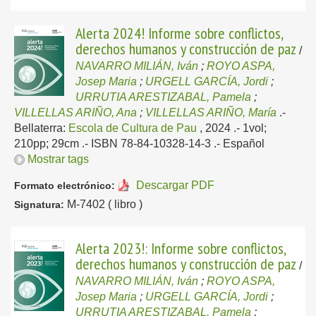
Alerta 2024! Informe sobre conflictos,
derechos humanos y construcción de paz
/
NAVARRO MILIÁN, Iván
;
ROYO ASPA,
Josep Maria
;
URGELL GARCÍA, Jordi
;
URRUTIA ARESTIZABAL, Pamela
;
VILLELLAS ARIÑO, Ana
;
VILLELLAS ARIÑO, María
.-
Bellaterra:
Escola de Cultura de Pau
, 2024
.- 1vol;
210pp; 29cm .- ISBN 78-84-10328-14-3 .-
Español
Mostrar tags
Descargar PDF
Formato electrónico:
M-7402 ( libro )
Signatura:
Alerta 2023!: Informe sobre conflictos,
derechos humanos y construcción de paz
/
NAVARRO MILIÁN, Iván
;
ROYO ASPA,
Josep Maria
;
URGELL GARCÍA, Jordi
;
URRUTIA ARESTIZABAL, Pamela
;