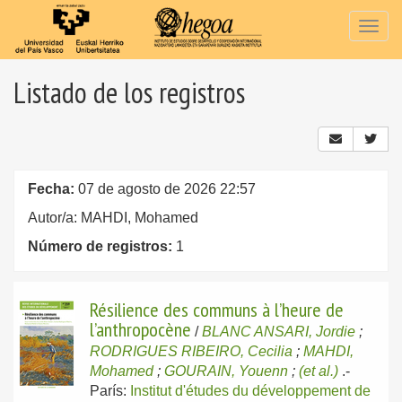
Togg
navig
Listado de los registros
Fecha:
07 de agosto de 2026 22:57
Autor/a: MAHDI, Mohamed
Número de registros:
1
Résilience des communs à l’heure de
l’anthropocène
/
BLANC ANSARI, Jordie
;
RODRIGUES RIBEIRO, Cecilia
;
MAHDI,
Mohamed
;
GOURAIN, Youenn
;
(et al.)
.-
París:
Institut d'études du développement de