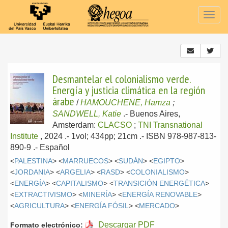
Togg
navig
Desmantelar el colonialismo verde.
Energía y justicia climática en la región
árabe
/
HAMOUCHENE, Hamza
;
SANDWELL, Katie
.-
Buenos Aires,
Amsterdam:
CLACSO
;
TNI Transnational
Institute
, 2024
.- 1vol; 434pp; 21cm .- ISBN 978-987-813-
890-9 .-
Español
<
PALESTINA
> <
MARRUECOS
> <
SUDÁN
> <
EGIPTO
>
<
JORDANIA
> <
ARGELIA
> <
RASD
> <
COLONIALISMO
>
<
ENERGÍA
> <
CAPITALISMO
> <
TRANSICIÓN ENERGÉTICA
>
<
EXTRACTIVISMO
> <
MINERÍA
> <
ENERGÍA RENOVABLE
>
<
AGRICULTURA
> <
ENERGÍA FÓSIL
> <
MERCADO
>
Descargar PDF
Formato electrónico: