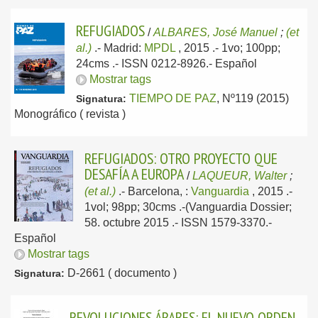
REFUGIADOS
/
ALBARES, José Manuel
;
(et
al.)
.-
Madrid:
MPDL
, 2015
.- 1vo; 100pp;
24cms .- ISSN 0212-8926.-
Español
Mostrar tags
TIEMPO DE PAZ
, Nº119 (2015)
Signatura:
Monográfico ( revista )
REFUGIADOS: OTRO PROYECTO QUE
DESAFÍA A EUROPA
/
LAQUEUR, Walter
;
(et al.)
.-
Barcelona, :
Vanguardia
, 2015
.-
1vol; 98pp; 30cms .-(Vanguardia Dossier;
58. octubre 2015 .- ISSN 1579-3370.-
Español
Mostrar tags
D-2661 ( documento )
Signatura:
REVOLUCIONES ÁRABES: EL NUEVO ORDEN