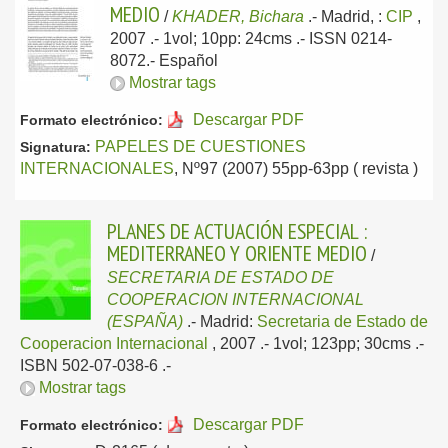
MEDIO
/
KHADER, Bichara
.-
Madrid, :
CIP
,
2007
.- 1vol; 10pp: 24cms .- ISSN 0214-
8072.-
Español
Mostrar tags
Descargar PDF
Formato electrónico:
PAPELES DE CUESTIONES
Signatura:
INTERNACIONALES
, Nº97 (2007) 55pp-63pp ( revista )
PLANES DE ACTUACIÓN ESPECIAL :
MEDITERRANEO Y ORIENTE MEDIO
/
SECRETARIA DE ESTADO DE
COOPERACION INTERNACIONAL
(ESPAÑA)
.-
Madrid:
Secretaria de Estado de
Cooperacion Internacional
, 2007
.- 1vol; 123pp; 30cms .-
ISBN 502-07-038-6 .-
Mostrar tags
Descargar PDF
Formato electrónico: