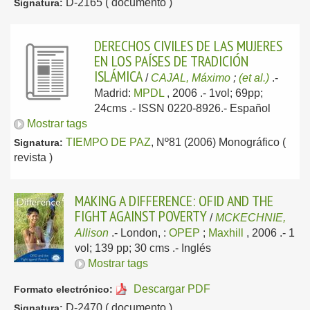
D-2165 ( documento )
Signatura:
DERECHOS CIVILES DE LAS MUJERES
EN LOS PAÍSES DE TRADICIÓN
ISLÁMICA
/
CAJAL, Máximo
;
(et al.)
.-
Madrid:
MPDL
, 2006
.- 1vol; 69pp;
24cms .- ISSN 0220-8926.-
Español
Mostrar tags
TIEMPO DE PAZ
, Nº81 (2006) Monográfico (
Signatura:
revista )
MAKING A DIFFERENCE: OFID AND THE
FIGHT AGAINST POVERTY
/
MCKECHNIE,
Allison
.-
London, :
OPEP
;
Maxhill
, 2006
.- 1
vol; 139 pp; 30 cms .-
Inglés
Mostrar tags
Descargar PDF
Formato electrónico:
D-2470 ( documento )
Signatura: