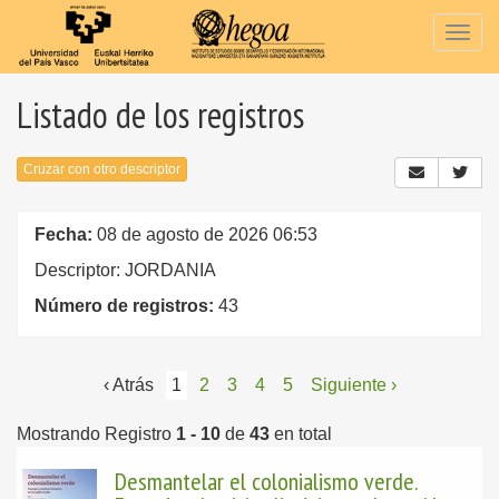
Togg
navig
Listado de los registros
Cruzar con otro descriptor
Fecha:
08 de agosto de 2026 06:53
Descriptor: JORDANIA
Número de registros:
43
‹ Atrás
1
2
3
4
5
Siguiente ›
Mostrando Registro
1 - 10
de
43
en total
Desmantelar el colonialismo verde.