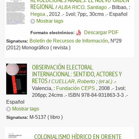
REGIONAL
/
ALBA RICO, Santiago
.-
Bilbao, :
Hegoa
, 2012
.- 1vol; 7pp;, 30cms .-
Español
Mostrar tags
Descargar PDF
Formato electrónico:
Boletín de Recursos de Información
, Nº29
Signatura:
(2012) Monográfico ( revista )
OBSERVACIÓN ELECTORAL
INTERNACIONAL: SENTIDO, ACTORES Y
RETOS
/
CUELLAR, Roberto
;
(et al.)
.-
Valencia, :
Fundación CEPS
, 2008
.- 1vol;
206pp; 24cms .- ISBN 978-84-931863-3-3 .-
Español
Mostrar tags
M-5137 ( libro )
Signatura:
COLONIALISMO HÍDRICO EN ORIENTE