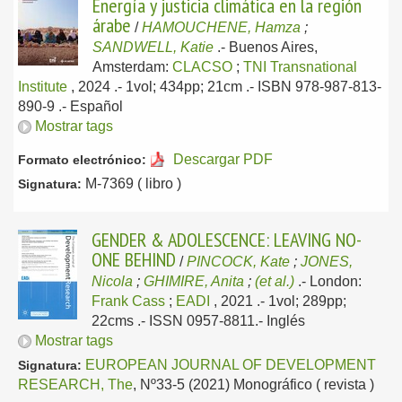
Energía y justicia climática en la región
árabe
/
HAMOUCHENE, Hamza
;
SANDWELL, Katie
.-
Buenos Aires,
Amsterdam:
CLACSO
;
TNI Transnational
Institute
, 2024
.- 1vol; 434pp; 21cm .- ISBN 978-987-813-
890-9 .-
Español
Mostrar tags
Descargar PDF
Formato electrónico:
M-7369 ( libro )
Signatura:
GENDER & ADOLESCENCE: LEAVING NO-
ONE BEHIND
/
PINCOCK, Kate
;
JONES,
Nicola
;
GHIMIRE, Anita
;
(et al.)
.-
London:
Frank Cass
;
EADI
, 2021
.- 1vol; 289pp;
22cms .- ISSN 0957-8811.-
Inglés
Mostrar tags
EUROPEAN JOURNAL OF DEVELOPMENT
Signatura:
RESEARCH, The
, Nº33-5 (2021) Monográfico ( revista )