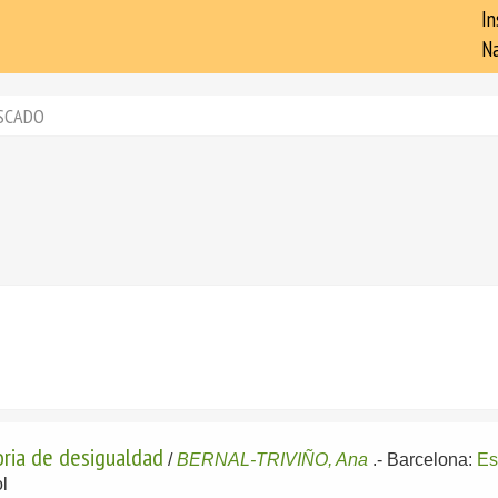
In
Na
SCADO
toria de desigualdad
/
BERNAL-TRIVIÑO, Ana
.-
Barcelona:
Es
l