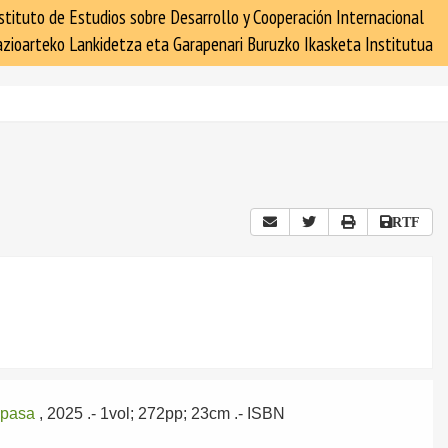
stituto de Estudios sobre Desarrollo y Cooperación Internacional
zioarteko Lankidetza eta Garapenari Buruzko Ikasketa Institutua
RTF
pasa
, 2025
.- 1vol; 272pp; 23cm .- ISBN