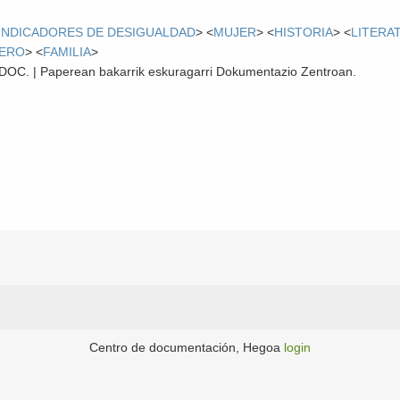
INDICADORES DE DESIGUALDAD
> <
MUJER
> <
HISTORIA
> <
LITERA
NERO
> <
FAMILIA
>
 CDOC. | Paperean bakarrik eskuragarri Dokumentazio Zentroan.
Centro de documentación, Hegoa
login