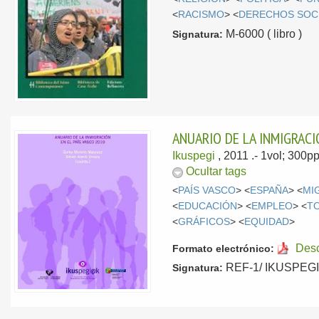
<
RACISMO
> <
DERECHOS SOC
M-6000 ( libro )
Signatura:
ANUARIO DE LA INMIGRACI
Ikuspegi
, 2011
.- 1vol; 300p
Ocultar tags
<
PAÍS VASCO
> <
ESPAÑA
> <
MI
<
EDUCACIÓN
> <
EMPLEO
> <
T
<
GRÁFICOS
> <
EQUIDAD
>
Des
Formato electrónico:
REF-1/ IKUSPEGI/ 
Signatura: