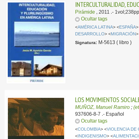
INTERCULTURALIDAD, EDUC
Pirámide
, 2011
.- 1vol;238p
Ocultar tags
<
AMÉRICA LATINA
> <
ESPAÑA
>
DESARROLLO
> <
MIGRACIÓN
>
M-5613 ( libro )
Signatura:
LOS MOVIMIENTOS SOCIAL
MUÑOZ, Manuel Ramiro
;
(et
937606-8-7 .-
Español
Ocultar tags
<
COLOMBIA
> <
VIOLENCIA DE
<
INDIGENISMO
> <
ALIMENTAC