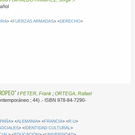
añol
RRA
> <
FUERZAS ARMADAS
> <
DERECHO
>
UROPEO"
/
PETER, Frank
;
ORTEGA, Rafael
 Contemporáneo ; 44) .- ISBN 978-84-7290-
SPAÑA
> <
ALEMANIA
> <
FRANCIA
> <
R.U
>
SOCIALES
> <
IDENTIDAD CULTURAL
>
CIAL
> <
EDUCACIÓN
> <
UNIVERSIDAD
>