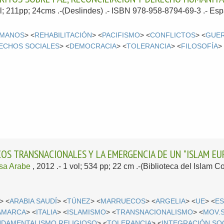
ol; 211pp; 24cms .-(Deslindes) .- ISBN 978-958-8794-69-3 .-
Esp
UMANOS
> <
REHABILITACIÓN
> <
PACIFISMO
> <
CONFLICTOS
> <
GUE
ECHOS SOCIALES
> <
DEMOCRACIA
> <
TOLERANCIA
> <
FILOSOFÍA
>
COS TRANSNACIONALES Y LA EMERGENCIA DE UN "ISLAM E
sa Arabe
, 2012
.- 1 vol; 534 pp; 22 cm .-(Biblioteca del Islam
> <
ARABIA SAUDÍ
> <
TÚNEZ
> <
MARRUECOS
> <
ARGELIA
> <
UE
> <
E
AMARCA
> <
ITALIA
> <
ISLAMISMO
> <
TRANSNACIONALISMO
> <
MOV.
DAMENTALISMO RELIGIOSO
> <
TOLERANCIA
> <
INTEGRACIÓN SO