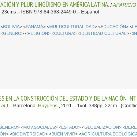
ACIÓN Y PLURILINGÜISMO EN AMÉRICA LATINA.
/
APARICIO
p;23cms .- ISBN 978-84-368-2449-0 .-
Español
 <
BOLIVIA
> <
PANAMÁ
> <
MULTICULTURALIDAD
> <
EDUCACIÓN
> <
L
 <
GÉNERO
> <
RELIGIÓN
> <
CULTURA
> <
IDENTIDAD CULTURAL
> <
I
ES EN LA CONSTRUCCIÓN DEL ESTADO Y DE LA NACIÓN IN
 al.)
.-
Barcelona:
Huygens
, 2011
.- 1vol; 388pp; 22cm .-(Confli
 GÉNERO
> <
MOV.SOCIALES
> <
ESTADO
> <
GLOBALIZACIÓN
> <
DERE
IÓN
> <
BIODIVERSIDAD
> <
BUEN VIVIR
> <
AGRICULTURA ECOLÓGIC