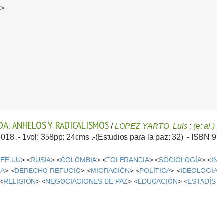
A
>
DA: ANHELOS Y RADICALISMOS
/
LOPEZ YARTO, Luis
;
(et al.)
2018
.- 1vol; 358pp; 24cms .-(Estudios para la paz; 32) .- ISBN
<
EE.UU
> <
RUSIA
> <
COLOMBIA
> <
TOLERANCIA
> <
SOCIOLOGÍA
> <
I
IA
> <
DERECHO REFUGIO
> <
MIGRACIÓN
> <
POLÍTICA
> <
IDEOLOGÍA
 <
RELIGIÓN
> <
NEGOCIACIONES DE PAZ
> <
EDUCACIÓN
> <
ESTADÍS