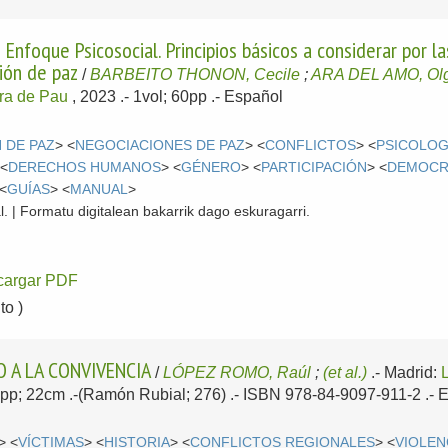
 Enfoque Psicosocial. Principios básicos a considerar por 
ión de paz
/
BARBEITO THONON, Cecile
;
ARA DEL AMO, Ol
ura de Pau
, 2023
.- 1vol; 60pp .-
Español
 DE PAZ
> <
NEGOCIACIONES DE PAZ
> <
CONFLICTOS
> <
PSICOLOG
 <
DERECHOS HUMANOS
> <
GÉNERO
> <
PARTICIPACIÓN
> <
DEMOCR
 <
GUÍAS
> <
MANUAL
>
l. | Formatu digitalean bakarrik dago eskuragarri.
cargar PDF
o )
O A LA CONVIVENCIA
/
LÓPEZ ROMO, Raúl
;
(et al.)
.-
Madrid:
92pp; 22cm .-(Ramón Rubial; 276) .- ISBN 978-84-9097-911-2 .-
E
> <
VÍCTIMAS
> <
HISTORIA
> <
CONFLICTOS REGIONALES
> <
VIOLEN