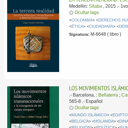
Medellin:
Sílaba
, 2015
.- 1v
Ocultar tags
<
COLOMBIA
> <
DERECHOS H
<
ÉTICA
> <
CIUDADANÍA
> <
DER
M-6648 ( libro )
Signatura:
LOS MOVIMIENTOS ISLÁMI
.-
Barcelona, :
Bellaterra
;
Ca
565-8 .-
Español
Ocultar tags
<
MUNDO ISLÁMICO
> <
EGIPTO
<
BELGICA
> <
HOLANDA
> <
DIN
<
RELIGIÓN
> <
POLÍTICA
> <
FUN