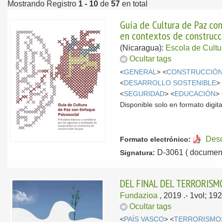
Mostrando Registro
1 - 10
de
57
en total
Guía de Cultura de Paz con
en contextos de construcc
(Nicaragua):
Escola de Cult
Ocultar tags
<
GENERAL
> <
CONSTRUCCIÓN
<
DESARROLLO SOSTENIBLE
>
<
SEGURIDAD
> <
EDUCACIÓN
>
Disponible solo en formato digita
Des
Formato electrónico:
D-3061 ( document
Signatura:
DEL FINAL DEL TERRORISM
Fundazioa
, 2019
.- 1vol; 1
Ocultar tags
<
PAÍS VASCO
> <
TERRORISMO