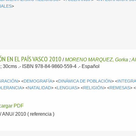
IALES
>
ÓN EN EL PAÍS VASCO 2010
/
MORENO MARQUEZ, Gorka
;
A
p; 30cms .- ISBN 978-84-9860-559-4 .-
Español
GRACIÓN
> <
DEMOGRAFÍA
> <
DINÁMICA DE POBLACIÓN
> <
INTEGRA
OLERANCIA
> <
NATALIDAD
> <
LENGUAS
> <
RELIGIÓN
> <
REMESAS
> 
cargar PDF
ANU/ 2010 ( referencia )