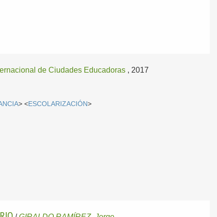
ternacional de Ciudades Educadoras
, 2017
ANCIA
> <
ESCOLARIZACIÓN
>
ARIO
/
GIRALDO RAMÍREZ, Jorge
.-