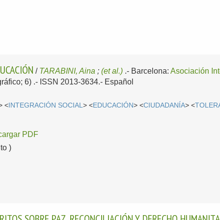
DUCACIÓN
/
TARABINI, Aina
;
(et al.)
.-
Barcelona:
Asociación In
gráfico; 6) .- ISSN 2013-3634.-
Español
> <
INTEGRACIÓN SOCIAL
> <
EDUCACIÓN
> <
CIUDADANÍA
> <
TOLER
cargar PDF
o )
CRITOS SOBRE PAZ, RECONCILIACIÓN Y DERECHO HUMANIT