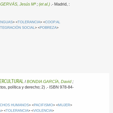
 GERVÁS, Jesús Mª
;
(et al.)
.-
Madrid, :
ENGUAS
> <
TOLERANCIA
> <
COOP.AL
NTEGRACIÓN SOCIAL
> <
POBREZA
>
TERCULTURAL
/
BONDIA GARCÍA, David
;
ctos, política y derecho; 2) .- ISBN 978-84-
CHOS HUMANOS
> <
PACIFISMO
> <
MUJER
>
A
> <
TOLERANCIA
> <
VIOLENCIA
>