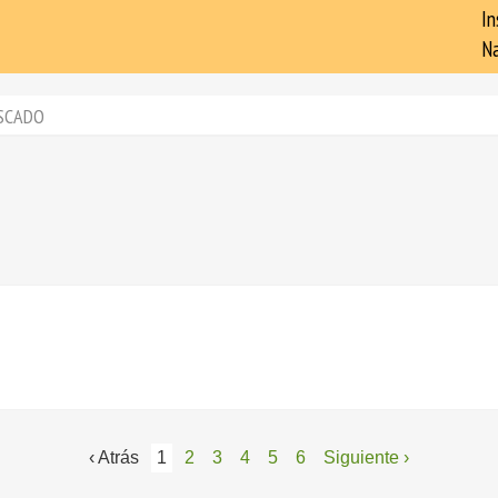
In
Na
SCADO
‹ Atrás
1
2
3
4
5
6
Siguiente ›