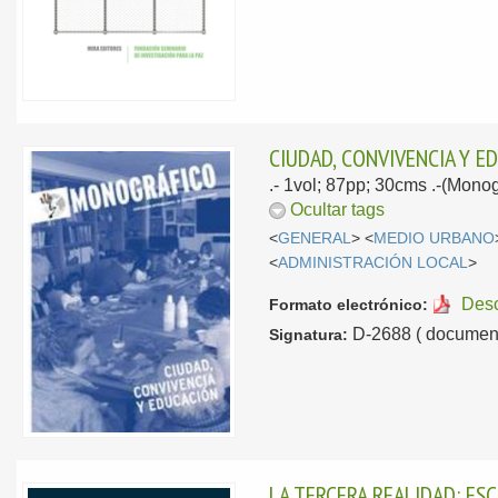
CIUDAD, CONVIVENCIA Y E
.- 1vol; 87pp; 30cms .-(Mono
Ocultar tags
<
GENERAL
> <
MEDIO URBANO
<
ADMINISTRACIÓN LOCAL
>
Des
Formato electrónico:
D-2688 ( document
Signatura:
LA TERCERA REALIDAD: ES