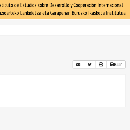
stituto de Estudios sobre Desarrollo y Cooperación Internacional
zioarteko Lankidetza eta Garapenari Buruzko Ikasketa Institutua
RTF