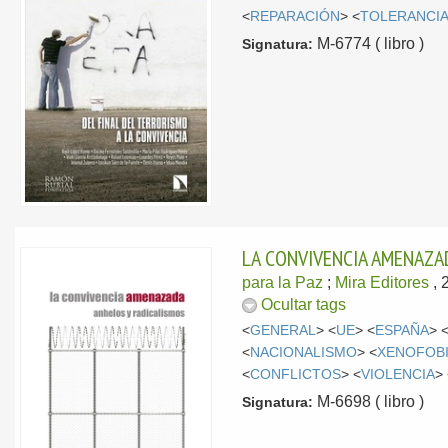
<
REPARACIÓN
> <
TOLERANCI
M-6774 ( libro )
Signatura:
LA CONVIVENCIA AMENAZA
para la Paz
;
Mira Editores
, 
Ocultar tags
<
GENERAL
> <
UE
> <
ESPAÑA
> 
<
NACIONALISMO
> <
XENOFOB
<
CONFLICTOS
> <
VIOLENCIA
>
M-6698 ( libro )
Signatura: