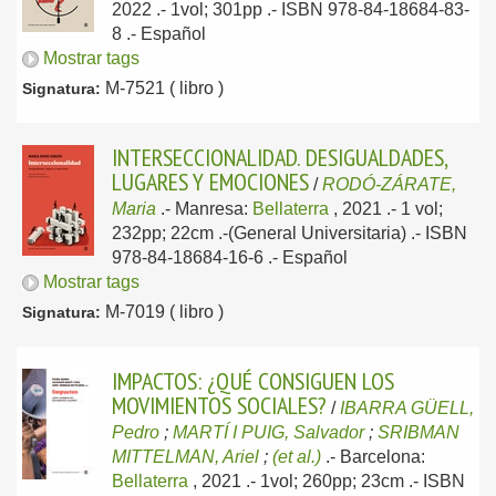
2022
.- 1vol; 301pp .- ISBN 978-84-18684-83-
8 .-
Español
Mostrar tags
M-7521 ( libro )
Signatura:
INTERSECCIONALIDAD. DESIGUALDADES,
LUGARES Y EMOCIONES
/
RODÓ-ZÁRATE,
Maria
.-
Manresa:
Bellaterra
, 2021
.- 1 vol;
232pp; 22cm .-(General Universitaria) .- ISBN
978-84-18684-16-6 .-
Español
Mostrar tags
M-7019 ( libro )
Signatura:
IMPACTOS: ¿QUÉ CONSIGUEN LOS
MOVIMIENTOS SOCIALES?
/
IBARRA GÜELL,
Pedro
;
MARTÍ I PUIG, Salvador
;
SRIBMAN
MITTELMAN, Ariel
;
(et al.)
.-
Barcelona:
Bellaterra
, 2021
.- 1vol; 260pp; 23cm .- ISBN