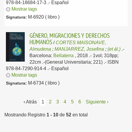
978-84-18684-17-3 .-
Español
Mostrar tags
M-6920 ( libro )
Signatura:
GÉNERO, MIGRACIONES Y DERECHOS
HUMANOS
/
CORTES MAISONAVE,
Almudena
;
MANJARREZ, Josefina
;
(et ál.)
.-
Barcelona:
Bellaterra
, 2018
.- 1vol; 318pp;
22cm .-(General Universitaria; 221) .- ISBN
978-84-7290-914-4 .-
Español
Mostrar tags
M-6734 ( libro )
Signatura:
‹ Atrás
1
2
3
4
5
6
Siguiente ›
Mostrando Registro
1 - 10
de
52
en total