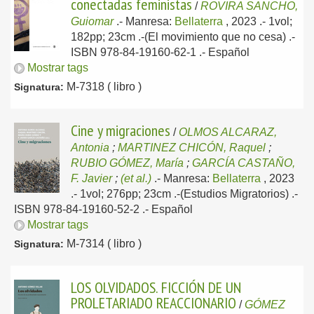
conectadas feministas
/
ROVIRA SANCHO,
Guiomar
.-
Manresa:
Bellaterra
, 2023
.- 1vol;
182pp; 23cm .-(El movimiento que no cesa) .-
ISBN 978-84-19160-62-1 .-
Español
Mostrar tags
M-7318 ( libro )
Signatura:
Cine y migraciones
/
OLMOS ALCARAZ,
Antonia
;
MARTINEZ CHICÓN, Raquel
;
RUBIO GÓMEZ, María
;
GARCÍA CASTAÑO,
F. Javier
;
(et al.)
.-
Manresa:
Bellaterra
, 2023
.- 1vol; 276pp; 23cm .-(Estudios Migratorios) .-
ISBN 978-84-19160-52-2 .-
Español
Mostrar tags
M-7314 ( libro )
Signatura:
LOS OLVIDADOS. FICCIÓN DE UN
PROLETARIADO REACCIONARIO
/
GÓMEZ