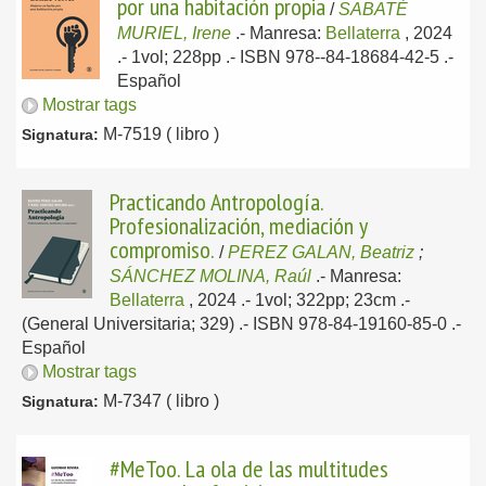
por una habitación propia
/
SABATÉ
MURIEL, Irene
.-
Manresa:
Bellaterra
, 2024
.- 1vol; 228pp .- ISBN 978--84-18684-42-5 .-
Español
Mostrar tags
M-7519 ( libro )
Signatura:
Practicando Antropología.
Profesionalización, mediación y
compromiso.
/
PEREZ GALAN, Beatriz
;
SÁNCHEZ MOLINA, Raúl
.-
Manresa:
Bellaterra
, 2024
.- 1vol; 322pp; 23cm .-
(General Universitaria; 329) .- ISBN 978-84-19160-85-0 .-
Español
Mostrar tags
M-7347 ( libro )
Signatura:
#MeToo. La ola de las multitudes