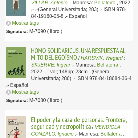
VILLAR, Antonio
.-
Manresa:
Bellaterra
, 2022
.- .-(General Universitaria; 283) .- ISBN 978-
84-19160-05-8 .-
Español
Mostrar tags
M-7090 ( libro )
Signatura:
HOMO SOLIDARICUS. UNA RESPUESTA AL
MITO DEL EGOÍSMO
/
HARSVIK, Wegard
;
SKJERVE, Ingvar
.-
Manresa:
Bellaterra
,
2022
.- 1vol; 148pp; 23cm .-(General
Universitaria; 286) .- ISBN 978-84-18684-36-4
.-
Español
Mostrar tags
M-7080 ( libro )
Signatura:
El poder y la caza de personas. Frontera,
seguridad y necropolítica
/
MENDIOLA
GONZALO, Ignacio
.-
Manresa:
Bellaterra
,