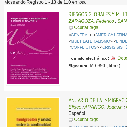
Mostrando Registro
1 - 10
de
110
en total
RIESGOS GLOBALES Y MULT
ZARAGOZA, Federico
;
SAN
Ocultar tags
<
GENERAL
> <
AMÉRICA LATIN
<
MULTILATERALISMO
> <
EPID
<
CONFLICTOS
> <
CRISIS SIST
Des
Formato electrónico:
M-6894 ( libro )
Signatura:
ANUARIO DE LA INMIGRACI
Eliseo
;
ARANGO, Joaquín
;
Español
Ocultar tags