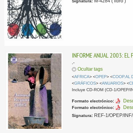
M-4284 ( libro )
Signatura:
INFORME ANUAL 2003: EL
.-
Ocultar tags
<
AFRICA
> <
OPEP
> <
COOP.AL
<
GRÁFICOS
> <
ANUARIOS
> <
C
Incluye CD-ROM (CD-1/OPEP/I
Des
Formato electrónico:
Des
Formato electrónico:
REF-1/OPEP/INF/20
Signatura: