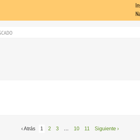
In
Na
SCADO
‹ Atrás
1
2
3
…
10
11
Siguiente ›