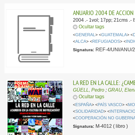
ANUARIO 2004 DE ACCION
2004
.- 1vol; 17pp; 21cms .-
Ocultar tags
<
GENERAL
> <
GUATEMALA
> <
<
ALCA
> <
REFUGIADOS
> <
IND
REF-4/UNI/ANU/200
Signatura:
LA RED EN LA CALLE: ¿CA
GÜELL, Pedro
;
GRAU, Elen
Ocultar tags
<
ESPAÑA
> <
PAÍS VASCO
> <
MO
<
SOLIDARIDAD
> <
INTERNACI
<
COOPERACIÓN NO GUBERN
M-4012 ( libro )
Signatura: