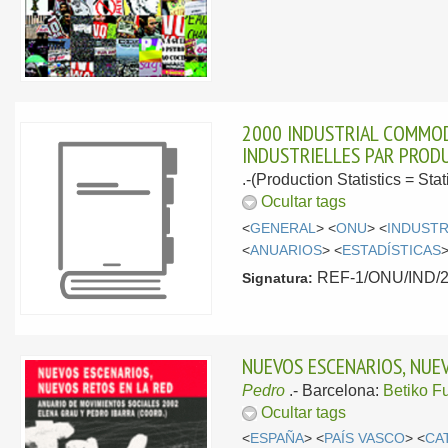
2000 INDUSTRIAL COMMOD
INDUSTRIELLES PAR PRODU
.-(Production Statistics = Sta
Ocultar tags
<
GENERAL
> <
ONU
> <
INDUSTR
<
ANUARIOS
> <
ESTADÍSTICAS
>
REF-1/ONU/IND/200
Signatura:
NUEVOS ESCENARIOS, NUEV
Pedro
.-
Barcelona:
Betiko F
Ocultar tags
<
ESPAÑA
> <
PAÍS VASCO
> <
CA