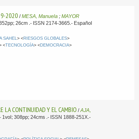
19-2020
/
MESA, Manuela
;
MAYOR
; 352pp; 26cm .- ISSN 2174-3665.-
Español
A SAHEL
> <
RIESGOS GLOBALES
>
> <
TECNOLOGÍA
> <
DEMOCRACIA
>
RE LA CONTINUIDAD Y EL CAMBIO
/
AJA,
.- 1vol; 308pp; 24cms .- ISSN 1888-251X.-