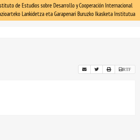
stituto de Estudios sobre Desarrollo y Cooperación Internacional
zioarteko Lankidetza eta Garapenari Buruzko Ikasketa Institutua
RTF