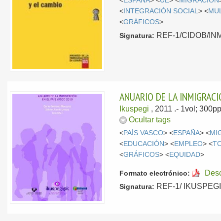
<
ESPAÑA
> <
UE
> <
MIGRACIÓN
<
INTEGRACIÓN SOCIAL
> <
MU
<
GRÁFICOS
>
REF-1/CIDOB/INMI/
Signatura:
ANUARIO DE LA INMIGRACI
Ikuspegi
, 2011
.- 1vol; 300p
Ocultar tags
<
PAÍS VASCO
> <
ESPAÑA
> <
MI
<
EDUCACIÓN
> <
EMPLEO
> <
T
<
GRÁFICOS
> <
EQUIDAD
>
Des
Formato electrónico:
REF-1/ IKUSPEGI/ 
Signatura: