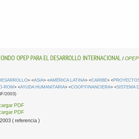
 FONDO OPEP PARA EL DESARROLLO INTERNACIONAL
/
OPEP
 DESARROLLO
> <
ASIA
> <
AMÉRICA LATINA
> <
CARIBE
> <
PROYECTO
D-ROM
> <
AYUDA HUMANITARIA
> <
COOP.FINANCIERA
> <
SISTEMA 
NF/2003)
cargar PDF
cargar PDF
03 ( referencia )