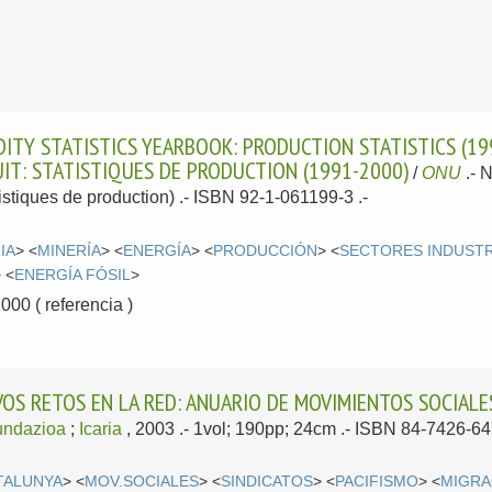
ITY STATISTICS YEARBOOK: PRODUCTION STATISTICS (19
IT: STATISTIQUES DE PRODUCTION (1991-2000)
/
ONU
.-
N
tistiques de production) .- ISBN 92-1-061199-3 .-
IA
> <
MINERÍA
> <
ENERGÍA
> <
PRODUCCIÓN
> <
SECTORES INDUSTR
 <
ENERGÍA FÓSIL
>
0 ( referencia )
OS RETOS EN LA RED: ANUARIO DE MOVIMIENTOS SOCIALE
undazioa
;
Icaria
, 2003
.- 1vol; 190pp; 24cm .- ISBN 84-7426-64
TALUNYA
> <
MOV.SOCIALES
> <
SINDICATOS
> <
PACIFISMO
> <
MIGRA