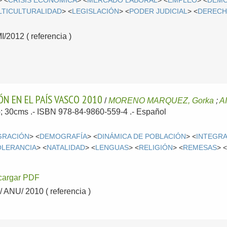
> <
CRISIS ECONÓMICA
> <
MERCADO LABORAL
> <
EMPLEO
> <
DEMO
LTICULTURALIDAD
> <
LEGISLACIÓN
> <
PODER JUDICIAL
> <
DERECH
2012 ( referencia )
ÓN EN EL PAÍS VASCO 2010
/
MORENO MARQUEZ, Gorka
;
A
p; 30cms .- ISBN 978-84-9860-559-4 .-
Español
GRACIÓN
> <
DEMOGRAFÍA
> <
DINÁMICA DE POBLACIÓN
> <
INTEGRA
OLERANCIA
> <
NATALIDAD
> <
LENGUAS
> <
RELIGIÓN
> <
REMESAS
> 
cargar PDF
ANU/ 2010 ( referencia )