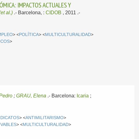
NÓMICA: IMPACTOS ACTUALES Y
(et al.)
.-
Barcelona, :
CIDOB
, 2011
.-
MPLEO
> <
POLÍTICA
> <
MULTICULTURALIDAD
>
ICOS
>
Pedro
;
GRAU, Elena
.-
Barcelona:
Icaria
;
NDICATOS
> <
ANTIMILITARISMO
>
VABLES
> <
MULTICULTURALIDAD
>