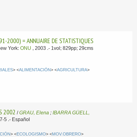
91-2000) = ANNUAIRE DE STATISTIQUES
ew York:
ONU
, 2003
.- 1vol; 829pp; 29cms
IALES
> <
ALIMENTACIÓN
> <
AGRICULTURA
>
S 2002
/
GRAU, Elena
;
IBARRA GÜELL,
7-5 .-
Español
CIÓN
> <
ECOLOGISMO
> <
MOV.OBRERO
>