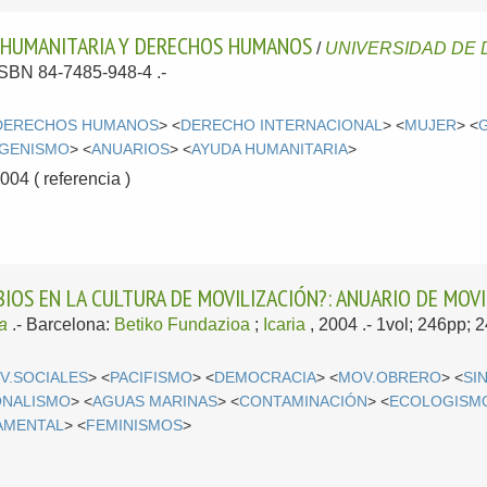
 HUMANITARIA Y DERECHOS HUMANOS
/
UNIVERSIDAD DE
 ISBN 84-7485-948-4 .-
DERECHOS HUMANOS
> <
DERECHO INTERNACIONAL
> <
MUJER
> <
IGENISMO
> <
ANUARIOS
> <
AYUDA HUMANITARIA
>
4 ( referencia )
MBIOS EN LA CULTURA DE MOVILIZACIÓN?: ANUARIO DE MOV
a
.-
Barcelona:
Betiko Fundazioa
;
Icaria
, 2004
.- 1vol; 246pp;
V.SOCIALES
> <
PACIFISMO
> <
DEMOCRACIA
> <
MOV.OBRERO
> <
SI
ONALISMO
> <
AGUAS MARINAS
> <
CONTAMINACIÓN
> <
ECOLOGISM
AMENTAL
> <
FEMINISMOS
>