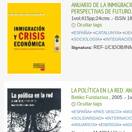
ANUARIO DE LA INMIGRACI
PERSPECTIVAS DE FUTURO
1vol;415pp;24cms .- ISSN 1
Ocultar tags
<
ESPAÑA
> <
CATALUNYA
> <
UE
<
SOCIOLOGÍA
> <
INTEGRACIÓ
REF-1/CIDOB/INMI/
Signatura:
LA POLÍTICA EN LA RED: 
Betiko Fundazioa
, 2005
.- 
Ocultar tags
<
ESPAÑA
> <
PAÍS VASCO
> <
MO
<
SOLIDARIDAD
> <
INTERNACI
<
ANUARIOS
> <
ENERGÍA
> <
AG