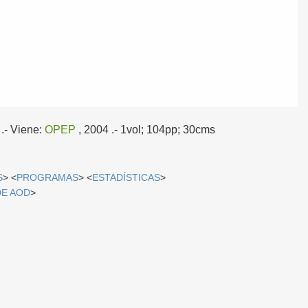
.-
Viene:
OPEP
, 2004
.- 1vol; 104pp; 30cms
S
> <
PROGRAMAS
> <
ESTADÍSTICAS
>
DE AOD
>