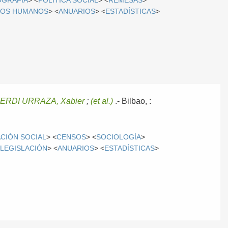
GRAFÍA
> <
POLÍTICA SOCIAL
> <
REMESAS
>
OS HUMANOS
> <
ANUARIOS
> <
ESTADÍSTICAS
>
IERDI URRAZA, Xabier
;
(et al.)
.-
Bilbao, :
CIÓN SOCIAL
> <
CENSOS
> <
SOCIOLOGÍA
>
<
LEGISLACIÓN
> <
ANUARIOS
> <
ESTADÍSTICAS
>