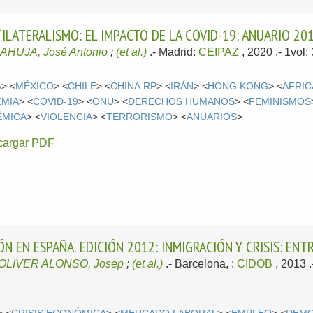
ILATERALISMO: EL IMPACTO DE LA COVID-19: ANUARIO 20
AHUJA, José Antonio
;
(et al.)
.-
Madrid:
CEIPAZ
, 2020
.- 1vol
A
> <
MÉXICO
> <
CHILE
> <
CHINA.RP
> <
IRÁN
> <
HONG KONG
> <
AFRIC
EMIA
> <
COVID-19
> <
ONU
> <
DERECHOS HUMANOS
> <
FEMINISMOS
ÉMICA
> <
VIOLENCIA
> <
TERRORISMO
> <
ANUARIOS
>
cargar PDF
ÓN EN ESPAÑA. EDICIÓN 2012: INMIGRACIÓN Y CRISIS: ENT
OLIVER ALONSO, Josep
;
(et al.)
.-
Barcelona, :
CIDOB
, 2013