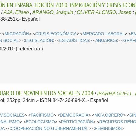
ÓN EN ESPAÑA. EDICIÓN 2010. INMIGRACIÓN Y CRISIS ECO
.
/
AJA, Eliseo
;
ARANGO, Joaquín
;
OLIVER ALONSO, Josep
;
888-251x.-
Español
> <
MIGRACIÓN
> <
CRISIS ECONÓMICA
> <
MERCADO LABORAL
> <
E
N SOCIAL
> <
LEGISLACIÓN
> <
ESTADÍSTICAS
> <
ANUARIOS
> <
GRÁF
2010 ( referencia )
ANUARIO DE MOVIMIENTOS SOCIALES 2004
/
IBARRA GÜELL, 
1vol; 252pp; 24cm .- ISBN 84-7426-894-X .-
Español
V.SOCIALES
> <
PACIFISMO
> <
DEMOCRACIA
> <
MOV.OBRERO
> <
SI
ONALISMO
> <
ECOLOGISMO
> <
PARTICIPACIÓN
> <
RECURSOS RENO
UA
> <
COOPERACIÓN NO GUBERNAMENTAL
> <
FEMINISMOS
>