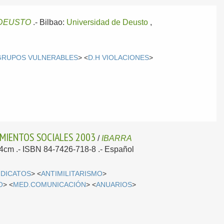
 DEUSTO
.-
Bilbao:
Universidad de Deusto
,
GRUPOS VULNERABLES
> <
D.H VIOLACIONES
>
IMIENTOS SOCIALES 2003
/
IBARRA
 24cm .- ISBN 84-7426-718-8 .-
Español
NDICATOS
> <
ANTIMILITARISMO
>
O
> <
MED.COMUNICACIÓN
> <
ANUARIOS
>