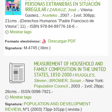
PERSONAS EXTRANJERAS EN SITUACIÓN
IRREGULAR
/
ZARAUZ, José
.-
Vitoria-
Gasteiz, :
Ararteko
, 2007
.- 1vol; 308pp;
21cms .-(Derechos Humanos "Padre Francisco de
Vitoria"; 11) .- ISBN 978-84-89776-16-6 .-
Mostrar tags
Descargar PDF
Formato electrónico:
M-4745 ( libro )
Signatura:
MEASUREMENT OF HOUSEHOLD AND
FAMILY COMPOSITION IN THE UNITED
STATES, 1850-2000
/
RUGGLES,
Steven
;
BROWER, Susan
.-
New York:
Population Council
, 2003
.- 1vol; 28pp;
26cms .- ISSN 0098-7921.-
Mostrar tags
POPULATION AND DEVELOPMENT
Signatura:
REVIEW
, Nº1 (2003) 73pp-101pp ( revista )