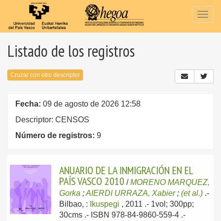
Togg
navig
Listado de los registros
Cruzar con otro descriptor
Fecha:
09 de agosto de 2026 12:58
Descriptor: CENSOS
Número de registros:
9
ANUARIO DE LA INMIGRACIÓN EN EL
PAÍS VASCO 2010
/
MORENO MARQUEZ,
Gorka
;
AIERDI URRAZA, Xabier
;
(et al.)
.-
Bilbao, :
Ikuspegi
, 2011
.- 1vol; 300pp;
30cms .- ISBN 978-84-9860-559-4 .-