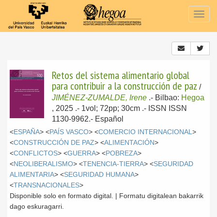
Togg
navig
Retos del sistema alimentario global
para contribuir a la construcción de paz
/
JIMÉNEZ-ZUMALDE, Irene
.-
Bilbao:
Hegoa
, 2025
.- 1vol; 72pp; 30cm .- ISSN ISSN
1130-9962.-
Español
<
ESPAÑA
> <
PAÍS VASCO
> <
COMERCIO INTERNACIONAL
>
<
CONSTRUCCIÓN DE PAZ
> <
ALIMENTACIÓN
>
<
CONFLICTOS
> <
GUERRA
> <
POBREZA
>
<
NEOLIBERALISMO
> <
TENENCIA-TIERRA
> <
SEGURIDAD
ALIMENTARIA
> <
SEGURIDAD HUMANA
>
<
TRANSNACIONALES
>
Disponible solo en formato digital. | Formatu digitalean bakarrik
dago eskuragarri.