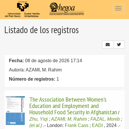
Togg
navig
Listado de los registros
Fecha:
08 de agosto de 2026 17:14
Autor/a: AZAMI, M. Rahim
Número de registros:
1
The Association Between Women's
Education and Employment and
Household Food Security in Afghanistan
/
Zhu, Yiqi
;
AZAMI, M. Rahim
;
FAZAL, Monib
;
(et al.)
.-
London:
Frank Cass
;
EADI
, 2024
.-