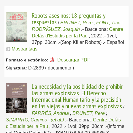
Robots asesinos: 18 preguntas y
respuestas
/
BRUNET, Pere
;
FONT, Tica
;
RODRÍGUEZ, Joaquín
.-
Barcelona:
Centre
Delàs d'Estudis per la Pau
, 2022
.- 1vol;
37pp; 30cm .-(Stop Killer Robots) .-
Español
Mostrar tags
Descargar PDF
Formato electrónico:
D-2839 ( documento )
Signatura:
La necesidad y la posibilidad de prohibir
las armas explosivas. El Derecho
Internacional Humanitario y la precisión
en las viejas y nuevas armas explosivas
/
FARRÉS, Andrea
;
BRUNET, Pere
;
SIMARRO, Camino
;
(et al.)
.-
Barcelona:
Centre Delàs
d'Estudis per la Pau
, 2022
.- 1vol; 39pp; 30cm .-(Informe
del Centre Delàs; 57) .- ISBN 978-84-09-45935-3 .-