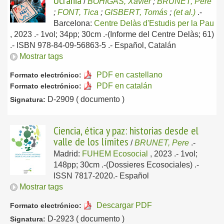
Ucrania
/
BOHIGAS, Xavier
;
BRUNET, Pere
;
FONT, Tica
;
GISBERT, Tomás
;
(et al.)
.-
Barcelona:
Centre Delàs d'Estudis per la Pau
, 2023
.- 1vol; 34pp; 30cm .-(Informe del Centre Delàs; 61)
.- ISBN 978-84-09-56863-5 .-
Español, Catalán
Mostrar tags
PDF en castellano
Formato electrónico:
PDF en catalán
Formato electrónico:
D-2909 ( documento )
Signatura:
Ciencia, ética y paz: historias desde el
valle de los límites
/
BRUNET, Pere
.-
Madrid:
FUHEM Ecosocial
, 2023
.- 1vol;
148pp; 30cm .-(Dossieres Ecosociales) .-
ISSN 7817-2020.-
Español
Mostrar tags
Descargar PDF
Formato electrónico:
D-2923 ( documento )
Signatura: