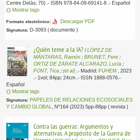
Centre Delàs; 70) .- ISBN 978-84-09-69141-8 .-
Español
Mostrar tags
Descargar PDF
Formato electrónico:
D-3093 ( documento )
Signatura:
¿Quién teme a la IA?
/
LÓPEZ DE
MÁNTARAS, Ramón
;
BRUNET, Pere
;
ORTIZ DE ZÁRATE ALCARAZO, Lucía
;
FONT, Tica
;
(et al)
.-
Madrid:
FUHEM
, 2023
.- 1vol; 84pp; 24cm .- ISSN 1888-0576.-
Español
Mostrar tags
PAPELES DE RELACIONES ECOSOCIALES
Signatura:
Y CAMBIO GLOBAL
, Nº164 (2023) 5pp-88pp ( revista )
Contra las guerras: Argumentos y
alternativas. A propósito de la Guerra de