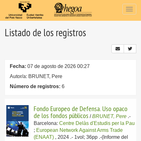
Togg
navig
Listado de los registros
Fecha:
07 de agosto de 2026 00:27
Autor/a: BRUNET, Pere
Número de registros:
6
Fondo Europeo de Defensa. Uso opaco
de los fondos públicos
/
BRUNET, Pere
.-
Barcelona:
Centre Delàs d'Estudis per la Pau
;
European Network Against Arms Trade
(ENAAT)
, 2024
.- 1vol; 36pp .-(Informe del