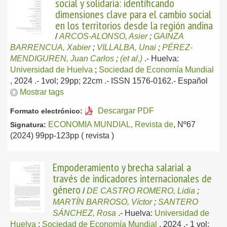
social y solidaria: identificando
dimensiones clave para el cambio social
en los territorios desde la región andina
/
ARCOS-ALONSO, Asier
;
GAINZA
BARRENCUA, Xabier
;
VILLALBA, Unai
;
PÉREZ-
MENDIGUREN, Juan Carlos
;
(et al.)
.-
Huelva:
Universidad de Huelva
;
Sociedad de Economía Mundial
, 2024
.- 1vol; 29pp; 22cm .- ISSN 1576-0162.-
Español
Mostrar tags
Descargar PDF
Formato electrónico:
ECONOMIA MUNDIAL, Revista de
, Nº67
Signatura:
(2024) 99pp-123pp ( revista )
Empoderamiento y brecha salarial a
través de indicadores internacionales de
género
/
DE CASTRO ROMERO, Lidia
;
MARTÍN BARROSO, Víctor
;
SANTERO
SÁNCHEZ, Rosa
.-
Huelva:
Universidad de
Huelva
;
Sociedad de Economía Mundial
, 2024
.- 1 vol;