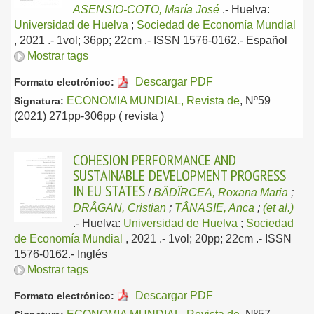
ASENSIO-COTO, María José
.-
Huelva:
Universidad de Huelva
;
Sociedad de Economía Mundial
, 2021
.- 1vol; 36pp; 22cm .- ISSN 1576-0162.-
Español
Mostrar tags
Descargar PDF
Formato electrónico:
ECONOMIA MUNDIAL, Revista de
, Nº59
Signatura:
(2021) 271pp-306pp ( revista )
COHESION PERFORMANCE AND
SUSTAINABLE DEVELOPMENT PROGRESS
IN EU STATES
/
BÂDÎRCEA, Roxana Maria
;
DRÂGAN, Cristian
;
TÂNASIE, Anca
;
(et al.)
.-
Huelva:
Universidad de Huelva
;
Sociedad
de Economía Mundial
, 2021
.- 1vol; 20pp; 22cm .- ISSN
1576-0162.-
Inglés
Mostrar tags
Descargar PDF
Formato electrónico: