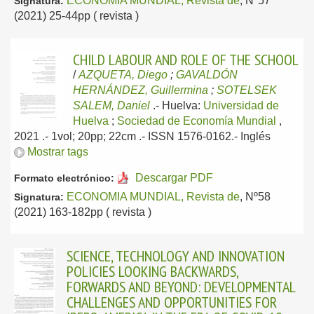
ECONOMIA MUNDIAL, Revista de
, Nº57
Signatura:
(2021) 25-44pp ( revista )
CHILD LABOUR AND ROLE OF THE SCHOOL
/
AZQUETA, Diego
;
GAVALDÓN
HERNÁNDEZ, Guillermina
;
SOTELSEK
SALEM, Daniel
.-
Huelva:
Universidad de
Huelva
;
Sociedad de Economía Mundial
,
2021
.- 1vol; 20pp; 22cm .- ISSN 1576-0162.-
Inglés
Mostrar tags
Descargar PDF
Formato electrónico:
ECONOMIA MUNDIAL, Revista de
, Nº58
Signatura:
(2021) 163-182pp ( revista )
SCIENCE, TECHNOLOGY AND INNOVATION
POLICIES LOOKING BACKWARDS,
FORWARDS AND BEYOND: DEVELOPMENTAL
CHALLENGES AND OPPORTUNITIES FOR