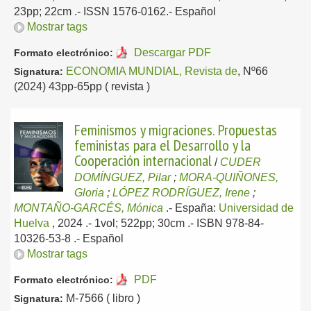
23pp; 22cm .- ISSN 1576-0162.-
Español
Mostrar tags
Descargar PDF
Formato electrónico:
ECONOMIA MUNDIAL, Revista de
, Nº66
Signatura:
(2024) 43pp-65pp ( revista )
Feminismos y migraciones. Propuestas
feministas para el Desarrollo y la
Cooperación internacional
/
CUDER
DOMÍNGUEZ, Pilar
;
MORA-QUIÑONES,
Gloria
;
LÓPEZ RODRÍGUEZ, Irene
;
MONTAÑO-GARCÉS, Mónica
.-
España:
Universidad de
Huelva
, 2024
.- 1vol; 522pp; 30cm .- ISBN 978-84-
10326-53-8 .-
Español
Mostrar tags
PDF
Formato electrónico:
M-7566 ( libro )
Signatura: