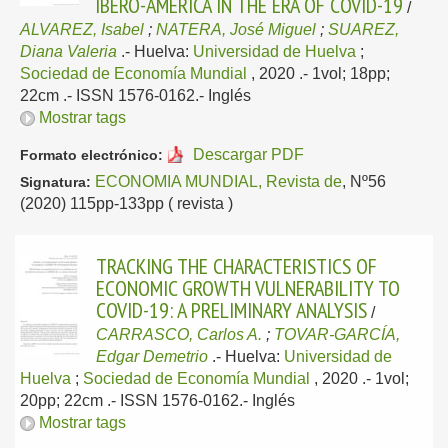
IBERO-AMERICA IN THE ERA OF COVID-19
/
ALVAREZ, Isabel
;
NATERA, José Miguel
;
SUAREZ,
Diana Valeria
.-
Huelva:
Universidad de Huelva
;
Sociedad de Economía Mundial
, 2020
.- 1vol; 18pp;
22cm .- ISSN 1576-0162.-
Inglés
Mostrar tags
Descargar PDF
Formato electrónico:
ECONOMIA MUNDIAL, Revista de
, Nº56
Signatura:
(2020) 115pp-133pp ( revista )
TRACKING THE CHARACTERISTICS OF
ECONOMIC GROWTH VULNERABILITY TO
COVID-19: A PRELIMINARY ANALYSIS
/
CARRASCO, Carlos A.
;
TOVAR-GARCÍA,
Edgar Demetrio
.-
Huelva:
Universidad de
Huelva
;
Sociedad de Economía Mundial
, 2020
.- 1vol;
20pp; 22cm .- ISSN 1576-0162.-
Inglés
Mostrar tags