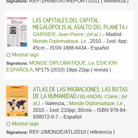
REF-1/HABITAT/REPORT/2011 ( referencia )
Signatura:
LAS CAPITALES DEL CAPITAL:
MEGALÓPOLIS AL ASALTO DEL PLANETA
/
GARNIER, Jean-Pierre
;
(et al.)
.-
Madrid:
Monde Diplomatique, Le
, 2010
.- 1vol; 4pp;
45cm .- ISSN 1888-6434.-
Español
Mostrar tags
MONDE DIPLOMATIQUE, Le: EDICION
Signatura:
ESPAÑOLA
, Nº175 (2010) 19pp-22pp ( revista )
ATLAS DE LAS MIGRACIONES: LAS RUTAS
DE LA HUMANIDAD
/
BLANDIN, Claire
;
(et
al.)
.-
Valencia, :
Monde Diplomatique, Le
,
2010
.- 1vol; 210pp; 30cms .- ISBN 978-84-
938072-0-7 .-
Español
Mostrar tags
REF-2/MONDE/ATL/2010 ( referencia )
Signatura: