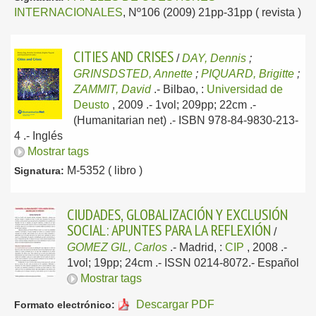
INTERNACIONALES
, Nº106 (2009) 21pp-31pp ( revista )
CITIES AND CRISES
/
DAY, Dennis
;
GRINSDSTED, Annette
;
PIQUARD, Brigitte
;
ZAMMIT, David
.-
Bilbao, :
Universidad de
Deusto
, 2009
.- 1vol; 209pp; 22cm .-
(Humanitarian net) .- ISBN 978-84-9830-213-
4 .-
Inglés
Mostrar tags
M-5352 ( libro )
Signatura:
CIUDADES, GLOBALIZACIÓN Y EXCLUSIÓN
SOCIAL: APUNTES PARA LA REFLEXIÓN
/
GOMEZ GIL, Carlos
.-
Madrid, :
CIP
, 2008
.-
1vol; 19pp; 24cm .- ISSN 0214-8072.-
Español
Mostrar tags
Descargar PDF
Formato electrónico: