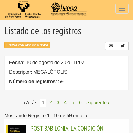
Togg
navig
Listado de los registros
Cruzar con otro descriptor
Fecha:
10 de agosto de 2026 11:02
Descriptor: MEGALÓPOLIS
Número de registros:
59
‹ Atrás
1
2
3
4
5
6
Siguiente ›
Mostrando Registro
1 - 10
de
59
en total
POST BABILONIA. LA CONDICIÓN