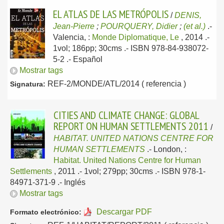
EL ATLAS DE LAS METRÓPOLIS
/
DENIS,
Jean-Pierre
;
POURQUERY, Didier
;
(et al.)
.-
Valencia, :
Monde Diplomatique, Le
, 2014
.-
1vol; 186pp; 30cms .- ISBN 978-84-938072-
5-2 .-
Español
Mostrar tags
REF-2/MONDE/ATL/2014 ( referencia )
Signatura:
CITIES AND CLIMATE CHANGE: GLOBAL
REPORT ON HUMAN SETTLEMENTS 2011
/
HABITAT. UNITED NATIONS CENTRE FOR
HUMAN SETTLEMENTS
.-
London, :
Habitat. United Nations Centre for Human
Settlements
, 2011
.- 1vol; 279pp; 30cms .- ISBN 978-1-
84971-371-9 .-
Inglés
Mostrar tags
Descargar PDF
Formato electrónico: