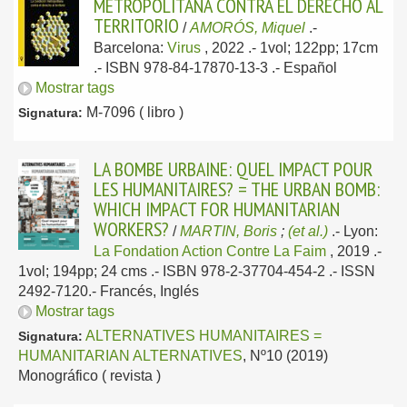
METROPOLITANA CONTRA EL DERECHO AL
TERRITORIO
/
AMORÓS, Miquel
.-
Barcelona:
Virus
, 2022
.- 1vol; 122pp; 17cm
.- ISBN 978-84-17870-13-3 .-
Español
Mostrar tags
M-7096 ( libro )
Signatura:
LA BOMBE URBAINE: QUEL IMPACT POUR
LES HUMANITAIRES? = THE URBAN BOMB:
WHICH IMPACT FOR HUMANITARIAN
WORKERS?
/
MARTIN, Boris
;
(et al.)
.-
Lyon:
La Fondation Action Contre La Faim
, 2019
.-
1vol; 194pp; 24 cms .- ISBN 978-2-37704-454-2 .- ISSN
2492-7120.-
Francés, Inglés
Mostrar tags
ALTERNATIVES HUMANITAIRES =
Signatura:
HUMANITARIAN ALTERNATIVES
, Nº10 (2019)
Monográfico ( revista )