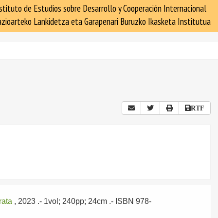
stituto de Estudios sobre Desarrollo y Cooperación Internacional
zioarteko Lankidetza eta Garapenari Buruzko Ikasketa Institutua
RTF
rata
, 2023
.- 1vol; 240pp; 24cm .- ISBN 978-