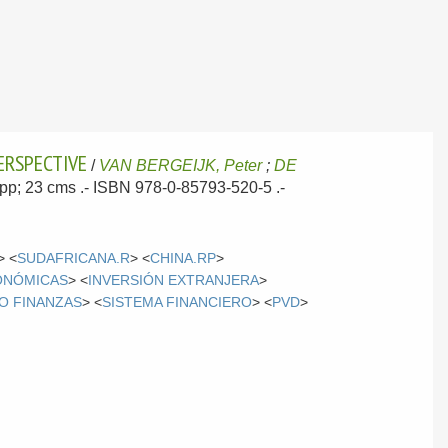
PERSPECTIVE
/
VAN BERGEIJK, Peter
;
DE
8 pp; 23 cms .- ISBN 978-0-85793-520-5 .-
> <
SUDAFRICANA.R
> <
CHINA.RP
>
ONÓMICAS
> <
INVERSIÓN EXTRANJERA
>
O FINANZAS
> <
SISTEMA FINANCIERO
> <
PVD
>