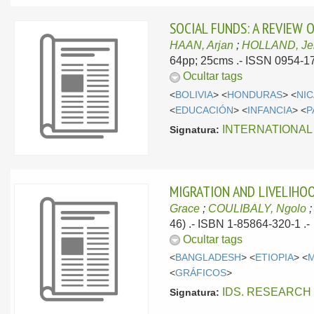
SOCIAL FUNDS: A REVIEW O
HAAN, Arjan
;
HOLLAND, Je
64pp; 25cms .- ISSN 0954-17
Ocultar tags
<
BOLIVIA
> <
HONDURAS
> <
NI
<
EDUCACIÓN
> <
INFANCIA
> <
P
INTERNATIONAL 
Signatura:
MIGRATION AND LIVELIHOO
Grace
;
COULIBALY, Ngolo
46) .- ISBN 1-85864-320-1 .-
Ocultar tags
<
BANGLADESH
> <
ETIOPIA
> <
M
<
GRÁFICOS
>
IDS. RESEARCH
Signatura: