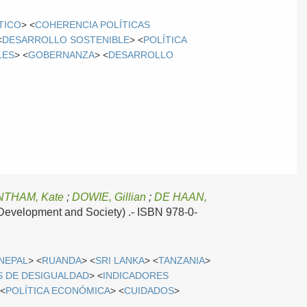
TICO
> <
COHERENCIA POLÍTICAS
<
DESARROLLO SOSTENIBLE
> <
POLÍTICA
LES
> <
GOBERNANZA
> <
DESARROLLO
THAM, Kate
;
DOWIE, Gillian
;
DE HAAN,
 Development and Society) .- ISBN 978-0-
NEPAL
> <
RUANDA
> <
SRI LANKA
> <
TANZANIA
>
S DE DESIGUALDAD
> <
INDICADORES
 <
POLÍTICA ECONÓMICA
> <
CUIDADOS
>