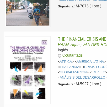
M-7073 ( libro )
Signatura:
THE FINANCIAL CRISIS AN
HAAN, Arjan
;
VAN DER HOE
Inglés
Ocultar tags
<
AFRICA
> <
AMÉRICA LATINA
>
<
THAILANDIA
> <
CRISIS ECON
<
GLOBALIZACIÓN
> <
EMPLEO
>
<
ANÁLISIS DEL DESARROLLO
M-5927 ( libro )
Signatura: