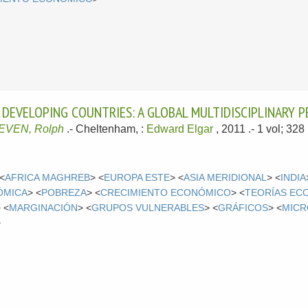
D DEVELOPING COUNTRIES: A GLOBAL MULTIDISCIPLINARY 
VEN, Rolph
.-
Cheltenham, :
Edward Elgar
, 2011
.- 1 vol; 32
 <
AFRICA MAGHREB
> <
EUROPA ESTE
> <
ASIA MERIDIONAL
> <
INDIA
ÓMICA
> <
POBREZA
> <
CRECIMIENTO ECONÓMICO
> <
TEORÍAS EC
 <
MARGINACIÓN
> <
GRUPOS VULNERABLES
> <
GRÁFICOS
> <
MICR
>