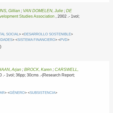
NS, Gillian
;
VAN DOMELEN, Julie
;
DE
velopment Studies Association
, 2002
.- 1vol;
TAL SOCIAL
> <
DESARROLLO SOSTENIBLE
>
IDADES
> <
SISTEMA FINANCIERO
> <
PVD
>
)
HAAN, Arjan
;
BROCK, Karen
;
CARSWELL,
00
.- 1vol; 36pp; 30cms .-(Research Report;
AR
> <
GÉNERO
> <
SUBSISTENCIA
>