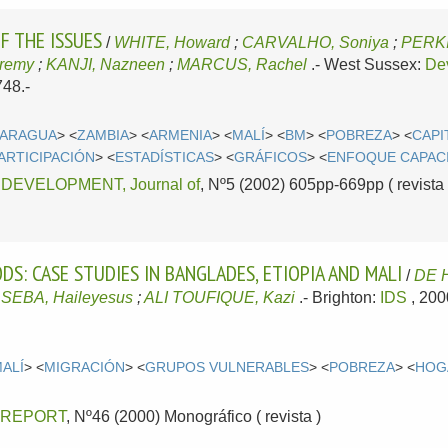
F THE ISSUES
/
WHITE, Howard
;
CARVALHO, Soniya
;
PERKI
remy
;
KANJI, Nazneen
;
MARCUS, Rachel
.-
West Sussex:
De
48.-
CARAGUA
> <
ZAMBIA
> <
ARMENIA
> <
MALÍ
> <
BM
> <
POBREZA
> <
CAPI
ARTICIPACIÓN
> <
ESTADÍSTICAS
> <
GRÁFICOS
> <
ENFOQUE CAPAC
DEVELOPMENT, Journal of
, Nº5 (2002) 605pp-669pp ( revista 
DS: CASE STUDIES IN BANGLADES, ETIOPIA AND MALI
/
DE 
;
SEBA, Haileyesus
;
ALI TOUFIQUE, Kazi
.-
Brighton:
IDS
, 20
ALÍ
> <
MIGRACIÓN
> <
GRUPOS VULNERABLES
> <
POBREZA
> <
HOG
 REPORT
, Nº46 (2000) Monográfico ( revista )