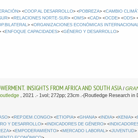
ERACIÓN
> <
COOP.AL DESARROLLO
> <
POBREZA
> <
CAMBIO CLIMÁ
SUR
> <
RELACIONES NORTE-SUR
> <
OMS
> <
CAD
> <
OCDE
> <
ODS
> 
P.BILATERAL
> <
ORGANIZACIONES ECONÓMICAS INTERNACIONA
> <
ENFOQUE CAPACIDADES
> <
GÉNERO Y DESARROLLO
>
ERMENT. INSIGHTS FROM AFRICA AND SOUTH ASIA
/
GRAN
outledge
, 2021
.- 1vol; 272pp; 23cm .-(Routledge Research in
FASO
> <
REP.DEM.CONGO
> <
ETIOPIA
> <
GHANA
> <
INDIA
> <
KENIA
> <
RO Y DESARROLLO
> <
INDICADORES DE GÉNERO
> <
INDICADORE
REZA
> <
EMPODERAMIENTO
> <
MERCADO LABORAL
> <
JUVENTUD
>
IENTO ECONÓMICO
>