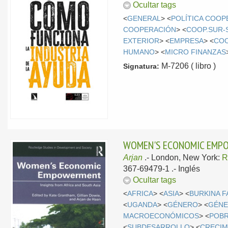
Ocultar tags
<
GENERAL
> <
POLÍTICA COOP
COOPERACIÓN
> <
COOP.SUR-
EXTERIOR
> <
EMPRESA
> <
COO
HUMANO
> <
MICRO FINANZAS
M-7206 ( libro )
Signatura:
WOMEN'S ECONOMIC EMPOW
Arjan
.-
London, New York:
R
367-69479-1 .-
Inglés
Ocultar tags
<
AFRICA
> <
ASIA
> <
BURKINA 
<
UGANDA
> <
GÉNERO
> <
GÉNE
MACROECONÓMICOS
> <
POB
<
SUBDESARROLLO
> <
CRECIM