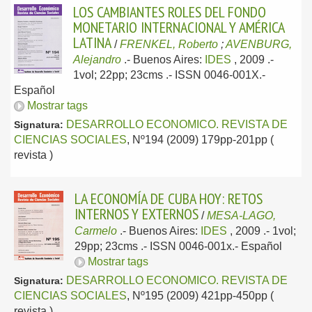
LOS CAMBIANTES ROLES DEL FONDO
MONETARIO INTERNACIONAL Y AMÉRICA
LATINA
/
FRENKEL, Roberto
;
AVENBURG,
Alejandro
.-
Buenos Aires:
IDES
, 2009
.-
1vol; 22pp; 23cms .- ISSN 0046-001X.-
Español
Mostrar tags
DESARROLLO ECONOMICO. REVISTA DE
Signatura:
CIENCIAS SOCIALES
, Nº194 (2009) 179pp-201pp (
revista )
LA ECONOMÍA DE CUBA HOY: RETOS
INTERNOS Y EXTERNOS
/
MESA-LAGO,
Carmelo
.-
Buenos Aires:
IDES
, 2009
.- 1vol;
29pp; 23cms .- ISSN 0046-001x.-
Español
Mostrar tags
DESARROLLO ECONOMICO. REVISTA DE
Signatura:
CIENCIAS SOCIALES
, Nº195 (2009) 421pp-450pp (
revista )