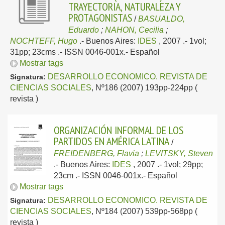
TRAYECTORIA, NATURALEZA Y
PROTAGONISTAS
/
BASUALDO,
Eduardo
;
NAHON, Cecilia
;
NOCHTEFF, Hugo
.-
Buenos Aires:
IDES
, 2007
.- 1vol;
31pp; 23cms .- ISSN 0046-001x.-
Español
Mostrar tags
DESARROLLO ECONOMICO. REVISTA DE
Signatura:
CIENCIAS SOCIALES
, Nº186 (2007) 193pp-224pp (
revista )
ORGANIZACIÓN INFORMAL DE LOS
PARTIDOS EN AMÉRICA LATINA
/
FREIDENBERG, Flavia
;
LEVITSKY, Steven
.-
Buenos Aires:
IDES
, 2007
.- 1vol; 29pp;
23cm .- ISSN 0046-001x.-
Español
Mostrar tags
DESARROLLO ECONOMICO. REVISTA DE
Signatura:
CIENCIAS SOCIALES
, Nº184 (2007) 539pp-568pp (
revista )