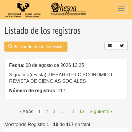
Togg
navig
Listado de los registros
Buscar dentro de la revista
Fecha:
08 de agosto de 2026 13:25
Signatura(revista): DESARROLLO ECONOMICO.
REVISTA DE CIENCIAS SOCIALES
Número de registros:
117
‹ Atrás
1
2
3
…
11
12
Siguiente ›
Mostrando Registro
1 - 10
de
117
en total