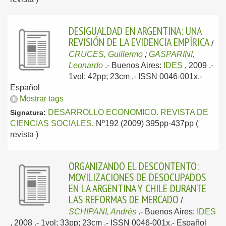
DESIGUALDAD EN ARGENTINA: UNA
REVISIÓN DE LA EVIDENCIA EMPÍRICA
/
CRUCES, Guillermo
;
GASPARINI,
Leonardo
.-
Buenos Aires:
IDES
, 2009
.-
1vol; 42pp; 23cm .- ISSN 0046-001x.-
Español
Mostrar tags
DESARROLLO ECONOMICO. REVISTA DE
Signatura:
CIENCIAS SOCIALES
, Nº192 (2009) 395pp-437pp (
revista )
ORGANIZANDO EL DESCONTENTO:
MOVILIZACIONES DE DESOCUPADOS
EN LA ARGENTINA Y CHILE DURANTE
LAS REFORMAS DE MERCADO
/
SCHIPANI, Andrés
.-
Buenos Aires:
IDES
, 2008
.- 1vol; 33pp; 23cm .- ISSN 0046-001x.-
Español